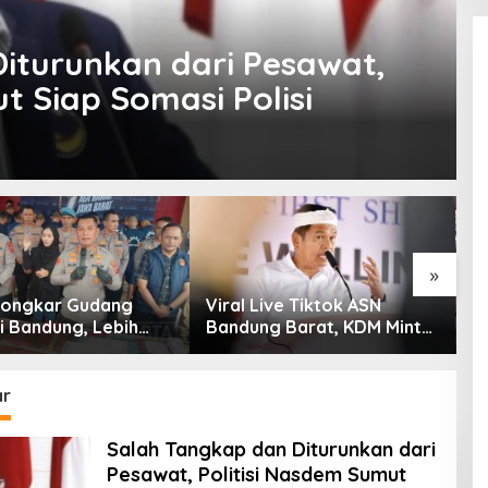
iturunkan dari Pesawat,
t Siap Somasi Polisi
»
 Bongkar Gudang
Viral Live Tiktok ASN
K
i Bandung, Lebih
Bandung Barat, KDM Minta
S
am Ribu Botol Disita
Bupati Sanksi Tegas: Bila
K
Perlu Pemberhentian
T
G
ar
Salah Tangkap dan Diturunkan dari
Pesawat, Politisi Nasdem Sumut