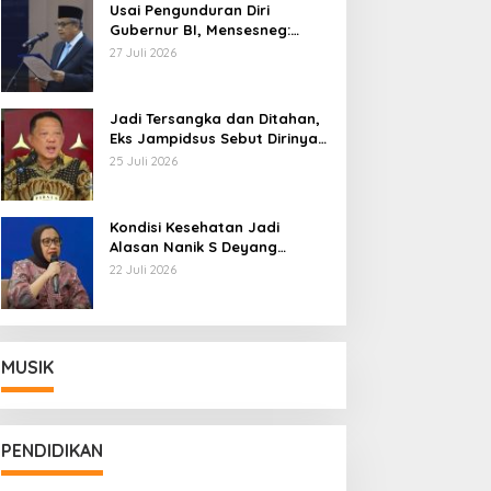
Usai Pengunduran Diri
Gubernur BI, Mensesneg:
Segera Terbit Keppres
27 Juli 2026
Pemberhentian dengan
Hormat
Jadi Tersangka dan Ditahan,
Eks Jampidsus Sebut Dirinya
Korban Kriminalisasi
25 Juli 2026
Kondisi Kesehatan Jadi
Alasan Nanik S Deyang
Mundur dari BGN, Prabowo
22 Juli 2026
Tunjuk Wamentan Sudaryono
MUSIK
PENDIDIKAN