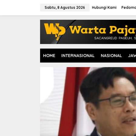
L
e
Sabtu, 8 Agustus 2026
Hubungi Kami
Pedoma
w
a
t
i
k
e
k
o
HOME
INTERNASIONAL
NASIONAL
JA
n
t
e
n