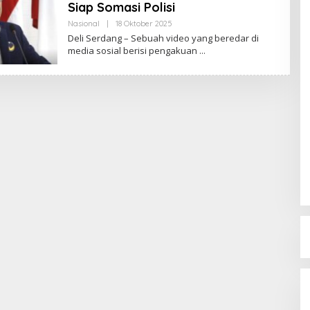
Siap Somasi Polisi
Nasional
|
18 Oktober 2025
O
L
Deli Serdang – Sebuah video yang beredar di
E
media sosial berisi pengakuan
H
R
E
D
A
K
S
I