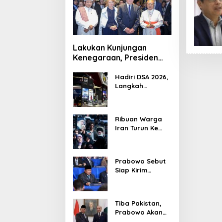
Lakukan Kunjungan
Kenegaraan, Presiden
Jerman Telusuri
Terowongan Siaturahmi
Hadiri DSA 2026,
Langkah
Strategis PTDI
Perkuat Kerja
Sama Bidang
Ribuan Warga
Pertahanan
Iran Turun Ke
dengan
Jalan Serukan
Malaysia
Pembalasan
Wafatnya
Prabowo Sebut
Khamenei
Siap Kirim
Delapan Ribu
Pasukan Dukung
Perdamaian
Tiba Pakistan,
Palestina
Prabowo Akan
Bahas