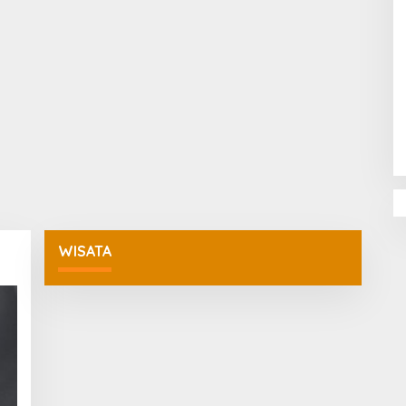
Penguatan Pendidikan Agama dan
Karakter Sekolah Nur Al Rahman
Bikin Sekolah di Malaysia Tertarik
Mempelajarinya
WISATA