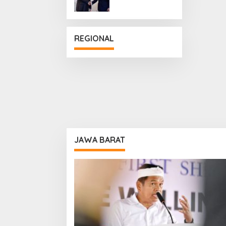
Penguatan
Hubungan
Diplomatik
REGIONAL
JAWA BARAT