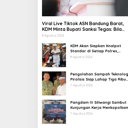
Viral Live Tiktok ASN Bandung Barat,
KDM Minta Bupati Sanksi Tegas: Bila
Perlu Pemberhentian
8 Agustus 2026
KDM Akan Siapkan Knalpot
Standar di Setiap Polres,
Kendaraan Knalpot Brong
8 Agustus 2026
Tertangkap Langsung Ganti
Pengolahan Sampah Teknolog
Pirolisis Siap Lahap Tiga Ribu
Ton Sampah Harian Jawa Bar
7 Agustus 2026
Pangdam III Siliwangi Sambut
Kunjungan Kerja Menkopolkam
Bentuk Perhatian Pemerintah
7 Agustus 2026