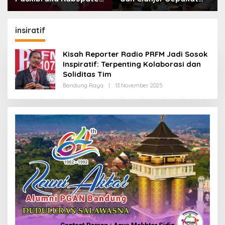
Bandung Mulai Ikuti
Lanjutkan Bangun
Pemusatan Latihan
konektivitas, Percepat
Pertumbuhan Ekonomi
insiratif
Daerah
Kisah Reporter Radio PRFM Jadi Sosok
Inspiratif: Terpenting Kolaborasi dan
Soliditas Tim
Bandung Raya
|
13 November 2025
O
L
E
H
R
E
D
A
K
S
I