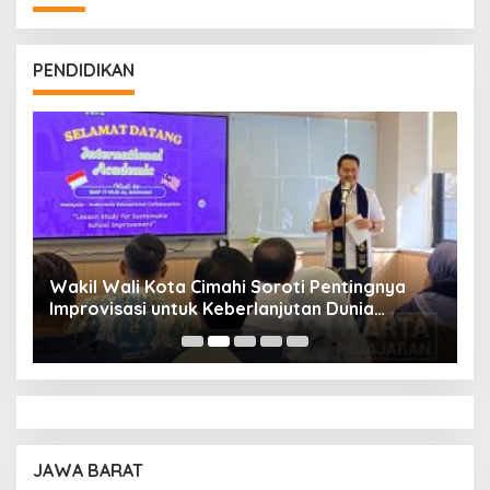
PENDIDIKAN
Wakil Wali Kota Cimahi Soroti Pentingnya
Y
Improvisasi untuk Keberlanjutan Dunia
S
Pendidikan
A
JAWA BARAT