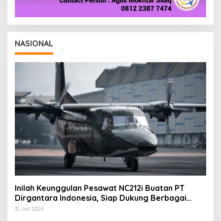
NASIONAL
Inilah Keunggulan Pesawat NC212i Buatan PT
Dirgantara Indonesia, Siap Dukung Berbagai
Operasi TNI
31 Juli 2026