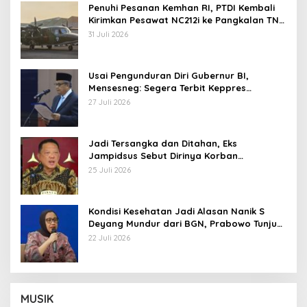
Penuhi Pesanan Kemhan RI, PTDI Kembali
Kirimkan Pesawat NC212i ke Pangkalan TNI
AU
31 Juli 2026
Usai Pengunduran Diri Gubernur BI,
Mensesneg: Segera Terbit Keppres
Pemberhentian dengan Hormat
27 Juli 2026
Jadi Tersangka dan Ditahan, Eks
Jampidsus Sebut Dirinya Korban
Kriminalisasi
25 Juli 2026
Kondisi Kesehatan Jadi Alasan Nanik S
Deyang Mundur dari BGN, Prabowo Tunjuk
Wamentan Sudaryono
22 Juli 2026
MUSIK