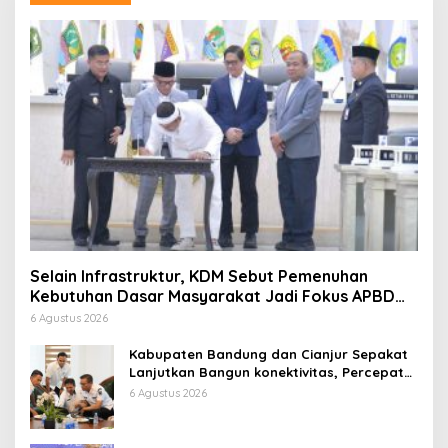
Selain Infrastruktur, KDM Sebut Pemenuhan
Kebutuhan Dasar Masyarakat Jadi Fokus APBD
Jabar 2027
6 Agustus 2026
Kabupaten Bandung dan Cianjur Sepakat
Lanjutkan Bangun konektivitas, Percepat
Pertumbuhan Ekonomi Daerah
6 Agustus 2026