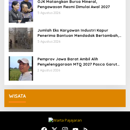
OJK Matangkan Bursa Mineral,
Pengawasan Resmi Dimulai Awal 2027
5 Agustus 2026
Jumlah Eks Karyawan Industri Kapur
Penerima Bantuan Mendadak Bertambah,
KDM: Kita Identifikasi
5 Agustus 2026
Pemprov Jawa Barat Ambil Alih
Penyelenggaraan MTQ 2027 Pasca Garut
Mundur Jadi Tuan Rumah
2 Agustus 2026
WISATA