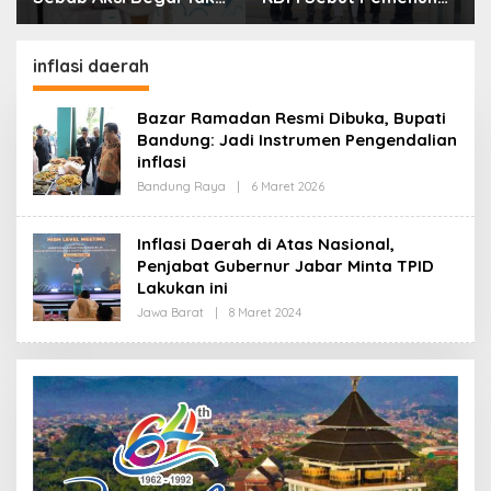
Boleh Hanya Dikaitkan
Kebutuhan Dasar
dengan Ekonomi
Masyarakat Jadi
Fokus APBD Jabar
inflasi daerah
2027
Bazar Ramadan Resmi Dibuka, Bupati
Bandung: Jadi Instrumen Pengendalian
inflasi
Bandung Raya
|
6 Maret 2026
O
L
E
H
Inflasi Daerah di Atas Nasional,
R
Penjabat Gubernur Jabar Minta TPID
E
D
Lakukan ini
A
K
Jawa Barat
|
8 Maret 2024
O
S
L
I
E
H
R
E
D
A
K
S
I