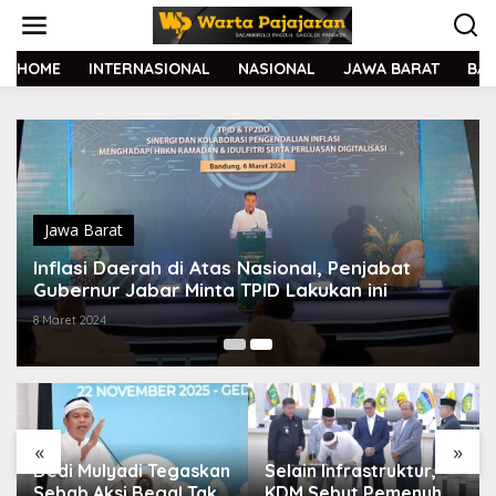
L
e
w
a
HOME
INTERNASIONAL
NASIONAL
JAWA BARAT
BA
t
i
k
e
k
o
n
t
Jawa Barat
e
Inflasi Daerah di Atas Nasional, Penjabat
n
Gubernur Jabar Minta TPID Lakukan ini
8 Maret 2024
«
»
Dedi Mulyadi Tegaskan
Selain Infrastruktur,
Sebab Aksi Begal Tak
KDM Sebut Pemenuhan