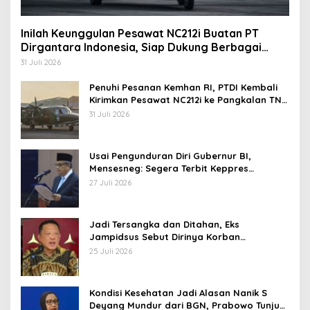
Inilah Keunggulan Pesawat NC212i Buatan PT
Dirgantara Indonesia, Siap Dukung Berbagai
Operasi TNI
31 Juli 2026
Penuhi Pesanan Kemhan RI, PTDI Kembali
Kirimkan Pesawat NC212i ke Pangkalan TNI
AU
31 Juli 2026
Usai Pengunduran Diri Gubernur BI,
Mensesneg: Segera Terbit Keppres
Pemberhentian dengan Hormat
27 Juli 2026
Jadi Tersangka dan Ditahan, Eks
Jampidsus Sebut Dirinya Korban
Kriminalisasi
25 Juli 2026
Kondisi Kesehatan Jadi Alasan Nanik S
Deyang Mundur dari BGN, Prabowo Tunjuk