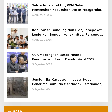
Selain Infrastruktur, KDM Sebut
Pemenuhan Kebutuhan Dasar Masyarakat
Jadi Fokus APBD Jabar 2027
6 Agustus 2026
Kabupaten Bandung dan Cianjur Sepakat
Lanjutkan Bangun konektivitas, Percepat
Pertumbuhan Ekonomi Daerah
6 Agustus 2026
OJK Matangkan Bursa Mineral,
Pengawasan Resmi Dimulai Awal 2027
5 Agustus 2026
Jumlah Eks Karyawan Industri Kapur
Penerima Bantuan Mendadak Bertambah,
KDM: Kita Identifikasi
5 Agustus 2026
WISATA