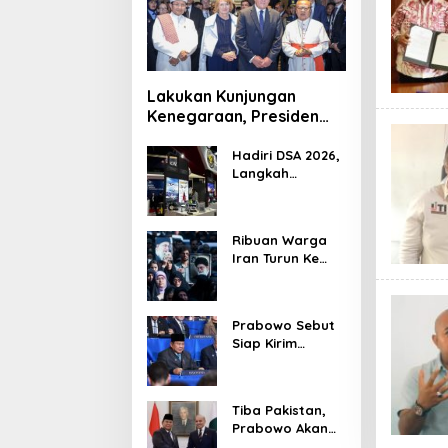
Lakukan Kunjungan
Kenegaraan, Presiden
Jerman Telusuri
Terowongan Siaturahmi
Hadiri DSA 2026,
Langkah
Strategis PTDI
Perkuat Kerja
Sama Bidang
Ribuan Warga
Pertahanan
Iran Turun Ke
dengan
Jalan Serukan
Malaysia
Pembalasan
Wafatnya
Prabowo Sebut
Khamenei
Siap Kirim
Delapan Ribu
Pasukan Dukung
Perdamaian
Tiba Pakistan,
Palestina
Prabowo Akan
Bahas