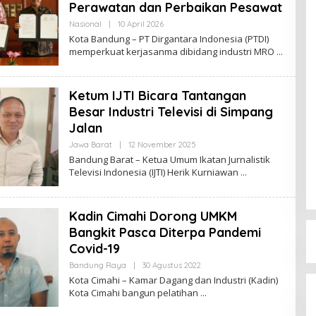
Perawatan dan Perbaikan Pesawat
Nasional
|
10 April 2026
O
L
Kota Bandung – PT Dirgantara Indonesia (PTDI)
E
memperkuat kerjasanma dibidang industri MRO
H
R
E
D
Ketum IJTI Bicara Tantangan
A
K
Besar Industri Televisi di Simpang
S
I
Jalan
Jawa Barat
|
12 November 2025
O
L
Bandung Barat – Ketua Umum Ikatan Jurnalistik
E
Televisi Indonesia (IJTI) Herik Kurniawan
H
R
E
D
Kadin Cimahi Dorong UMKM
A
K
Bangkit Pasca Diterpa Pandemi
S
I
Covid-19
Bandung Raya
|
30 Agustus 2022
O
L
Kota Cimahi – Kamar Dagang dan Industri (Kadin)
E
Kota Cimahi bangun pelatihan
H
R
E