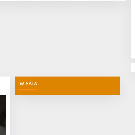
D
A
K
S
I
Penguatan Pendidikan Agama dan
Karakter Sekolah Nur Al Rahman
Bikin Sekolah di Malaysia Tertarik
Mempelajarinya
WISATA