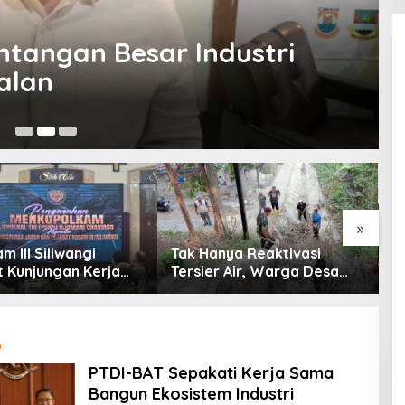
ntangan Besar Industri
Jalan
30
»
 III Siliwangi
Tak Hanya Reaktivasi
B
 Kunjungan Kerja
Tersier Air, Warga Desa
P
olkam: Bentuk
Ciburuy Inginkan Jalan
P
ian Pemerintah
Alternatif di Padalarang
P
D
i
PTDI-BAT Sepakati Kerja Sama
Bangun Ekosistem Industri