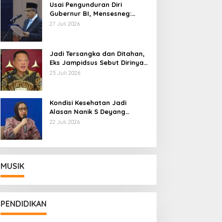
Usai Pengunduran Diri
Gubernur BI, Mensesneg:
Segera Terbit Keppres
27 Juli 2026
Pemberhentian dengan
Hormat
Jadi Tersangka dan Ditahan,
Eks Jampidsus Sebut Dirinya
Korban Kriminalisasi
25 Juli 2026
Kondisi Kesehatan Jadi
Alasan Nanik S Deyang
Mundur dari BGN, Prabowo
22 Juli 2026
Tunjuk Wamentan Sudaryono
MUSIK
PENDIDIKAN