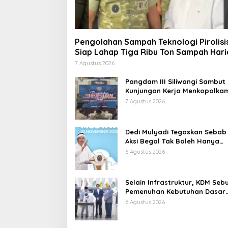
Pengolahan Sampah Teknologi Pirolisi
Siap Lahap Tiga Ribu Ton Sampah Hari
Jawa Barat
7 Agustus 2026
Pangdam III Siliwangi Sambut
Kunjungan Kerja Menkopolkam
Bentuk Perhatian Pemerintah
7 Agustus 2026
Dedi Mulyadi Tegaskan Sebab
Aksi Begal Tak Boleh Hanya
Dikaitkan dengan Ekonomi
6 Agustus 2026
Selain Infrastruktur, KDM Seb
Pemenuhan Kebutuhan Dasar
Masyarakat Jadi Fokus APBD
6 Agustus 2026
Jabar 2027