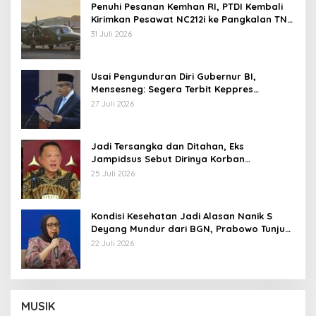
Penuhi Pesanan Kemhan RI, PTDI Kembali
Kirimkan Pesawat NC212i ke Pangkalan TNI
AU
31 Juli 2026
Usai Pengunduran Diri Gubernur BI,
Mensesneg: Segera Terbit Keppres
Pemberhentian dengan Hormat
27 Juli 2026
Jadi Tersangka dan Ditahan, Eks
Jampidsus Sebut Dirinya Korban
Kriminalisasi
25 Juli 2026
Kondisi Kesehatan Jadi Alasan Nanik S
Deyang Mundur dari BGN, Prabowo Tunjuk
Wamentan Sudaryono
22 Juli 2026
MUSIK