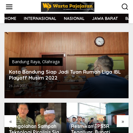
L
e
w
a
HOME
INTERNASIONAL
NASIONAL
JAWA BARAT
BA
t
i
k
e
k
o
n
t
Bandung Raya
,
Olahraga
e
Kota Bandung Siap Jadi Tuan Rumah Liga IBL
n
Playoff Musim 2022
26 Juli 2022
«
»
Pengolahan Sampah
Resmikan TPS3R
Teknologi Pirolisis Siap
Tegalluar, Bupati