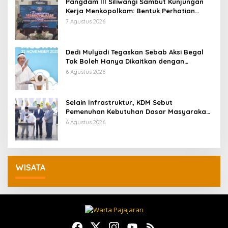
Pangdam III Siliwangi Sambut Kunjungan
Kerja Menkopolkam: Bentuk Perhatian
Pemerintah
7 Agustus 2026
Dedi Mulyadi Tegaskan Sebab Aksi Begal
Tak Boleh Hanya Dikaitkan dengan
Ekonomi
6 Agustus 2026
Selain Infrastruktur, KDM Sebut
Pemenuhan Kebutuhan Dasar Masyarakat
Jadi Fokus APBD Jabar 2027
6 Agustus 2026
WISATA