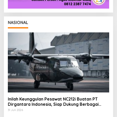
NASIONAL
Inilah Keunggulan Pesawat NC212i Buatan PT
Dirgantara Indonesia, Siap Dukung Berbagai
Operasi TNI
31 Juli 2026