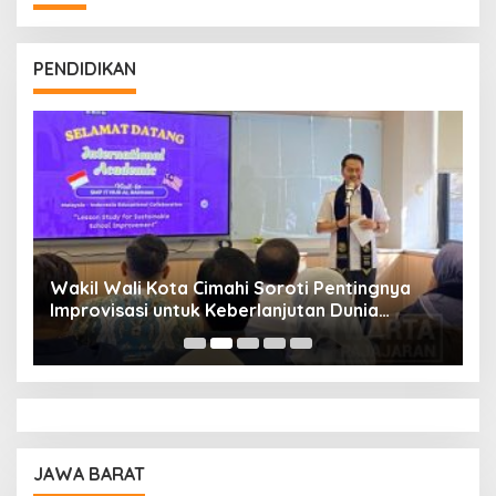
PENDIDIKAN
Wakil Wali Kota Cimahi Soroti Pentingnya
Y
Improvisasi untuk Keberlanjutan Dunia
S
Pendidikan
A
JAWA BARAT