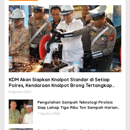
KDM Akan Siapkan Knalpot Standar di Setiap
Polres, Kendaraan Knalpot Brong Tertangkap
Langsung Ganti
8 Agustus 2026
Pengolahan Sampah Teknologi Pirolisis
Siap Lahap Tiga Ribu Ton Sampah Harian
Jawa Barat
7 Agustus 2026