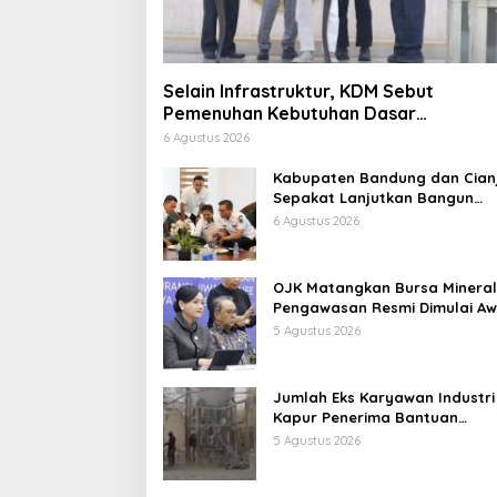
Selain Infrastruktur, KDM Sebut
Pemenuhan Kebutuhan Dasar
Masyarakat Jadi Fokus APBD Jabar 2
6 Agustus 2026
Kabupaten Bandung dan Cian
Sepakat Lanjutkan Bangun
konektivitas, Percepat
6 Agustus 2026
Pertumbuhan Ekonomi Daerah
OJK Matangkan Bursa Mineral
Pengawasan Resmi Dimulai Aw
2027
5 Agustus 2026
Jumlah Eks Karyawan Industri
Kapur Penerima Bantuan
Mendadak Bertambah, KDM: K
5 Agustus 2026
Identifikasi