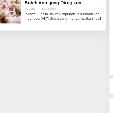
Boleh Ada yang Dirugikan
Nasional
|
8 Juli 2026
O
L
Jakarta – Ketua Umum Himpunan Kerukunan Tani
E
Indonesia (HKTI) Sudaryono, menyampaikan hasil
H
R
E
D
A
K
S
I