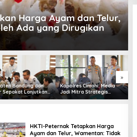
kan Harga Ayam dan Telur,
leh Ada yang Dirugikan
»
ten Bandung dan
Kapolres Cimahi: Media
K
r Sepakat Lanjutkan
Jadi Mitra Strategis
S
 konektivitas,
Bangun Kepercayaan
Ci
at Pertumbuhan
Publik
K
i Daerah
B
HKTI-Peternak Tetapkan Harga
Ayam dan Telur, Wamentan: Tidak