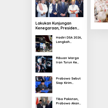
Lakukan Kunjungan
Kenegaraan, Presiden
Jerman Telusuri
Terowongan Siaturahmi
Hadiri DSA 2026,
Langkah
Strategis PTDI
Perkuat Kerja
Sama Bidang
Ribuan Warga
Pertahanan
Iran Turun Ke
dengan
Jalan Serukan
Malaysia
Pembalasan
Wafatnya
Prabowo Sebut
Khamenei
Siap Kirim
Delapan Ribu
Pasukan Dukung
Perdamaian
Tiba Pakistan,
Palestina
Prabowo Akan
Bahas