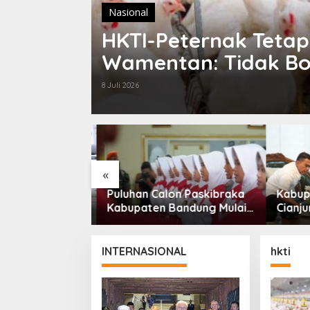
Nasional
HKTI-Peternak Tetap
Wamentan: Tidak Bo
8 Juli 2026
«
struktur, KDM
Puluhan Calon Paskibraka
Kabupa
nuhan
Kabupaten Bandung Mulai
Cianju
Dasar
Ikuti Pemusatan Latihan
Bangun
Jadi Fokus
Percep
 2027
Ekonom
INTERNASIONAL
hkti