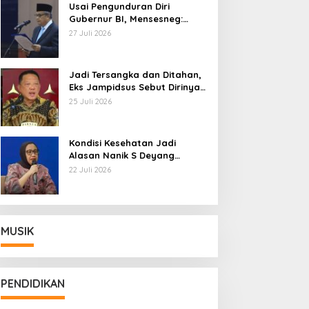
Usai Pengunduran Diri
Gubernur BI, Mensesneg:
Segera Terbit Keppres
27 Juli 2026
Pemberhentian dengan
Hormat
Jadi Tersangka dan Ditahan,
Eks Jampidsus Sebut Dirinya
Korban Kriminalisasi
25 Juli 2026
Kondisi Kesehatan Jadi
Alasan Nanik S Deyang
Mundur dari BGN, Prabowo
22 Juli 2026
Tunjuk Wamentan Sudaryono
MUSIK
PENDIDIKAN