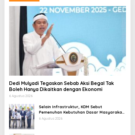
Dedi Mulyadi Tegaskan Sebab Aksi Begal Tak
Boleh Hanya Dikaitkan dengan Ekonomi
6 Agustus 2026
Selain Infrastruktur, KDM Sebut
Pemenuhan Kebutuhan Dasar Masyarakat
Jadi Fokus APBD Jabar 2027
6 Agustus 2026