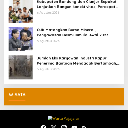
Kabupaten Bandung dan Cianjur Sepakat
Lanjutkan Bangun konektivitas, Percepat
Pertumbuhan Ekonomi Daerah
6 Agustus 2026
OJK Matangkan Bursa Mineral,
Pengawasan Resmi Dimulai Awal 2027
5 Agustus 2026
Jumlah Eks Karyawan Industri Kapur
Penerima Bantuan Mendadak Bertambah,
KDM: Kita Identifikasi
5 Agustus 2026
WISATA