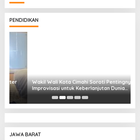
PENDIDIKAN
Wakil Wali Kota Cimahi Soroti Pentingnya
Y
Improvisasi untuk Keberlanjutan Dunia
S
Pendidikan
A
JAWA BARAT