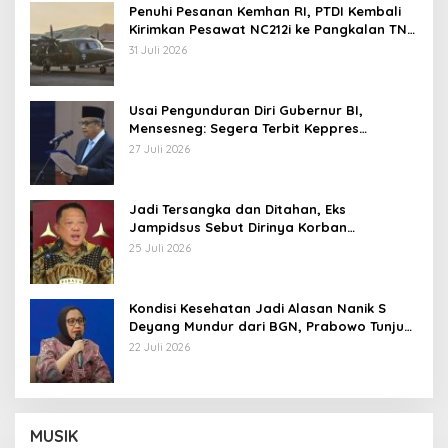
Penuhi Pesanan Kemhan RI, PTDI Kembali
Kirimkan Pesawat NC212i ke Pangkalan TNI
AU
31 Juli 2026
Usai Pengunduran Diri Gubernur BI,
Mensesneg: Segera Terbit Keppres
Pemberhentian dengan Hormat
27 Juli 2026
Jadi Tersangka dan Ditahan, Eks
Jampidsus Sebut Dirinya Korban
Kriminalisasi
25 Juli 2026
Kondisi Kesehatan Jadi Alasan Nanik S
Deyang Mundur dari BGN, Prabowo Tunjuk
Wamentan Sudaryono
22 Juli 2026
MUSIK