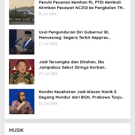
Penuhi Pesanan Kemhan RI, PTDI Kembali
Kirimkan Pesawat NC212i ke Pangkalan TNI
AU
31 Juli 2026
Usai Pengunduran Diri Gubernur BI,
Mensesneg: Segera Terbit Keppres
Pemberhentian dengan Hormat
27 Juli 2026
Jadi Tersangka dan Ditahan, Eks
Jampidsus Sebut Dirinya Korban
Kriminalisasi
25 Juli 2026
Kondisi Kesehatan Jadi Alasan Nanik S
Deyang Mundur dari BGN, Prabowo Tunjuk
Wamentan Sudaryono
22 Juli 2026
MUSIK