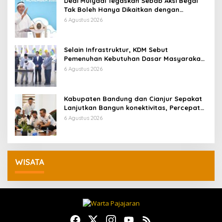
Dedi Mulyadi Tegaskan Sebab Aksi Begal
Tak Boleh Hanya Dikaitkan dengan
Ekonomi
6 Agustus 2026
Selain Infrastruktur, KDM Sebut
Pemenuhan Kebutuhan Dasar Masyarakat
Jadi Fokus APBD Jabar 2027
6 Agustus 2026
Kabupaten Bandung dan Cianjur Sepakat
Lanjutkan Bangun konektivitas, Percepat
Pertumbuhan Ekonomi Daerah
6 Agustus 2026
WISATA