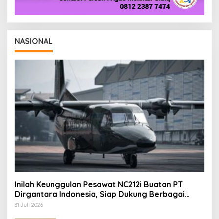
NASIONAL
Inilah Keunggulan Pesawat NC212i Buatan PT
Dirgantara Indonesia, Siap Dukung Berbagai
Operasi TNI
31 Juli 2026