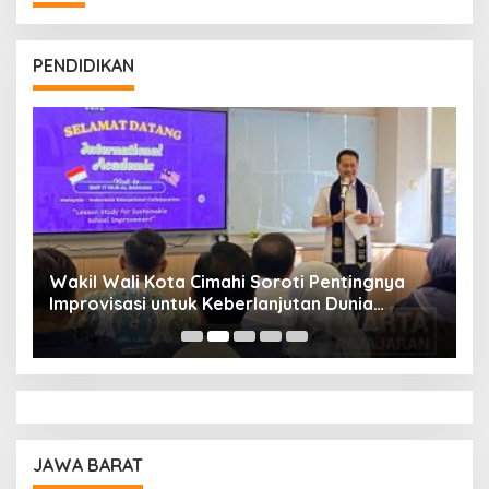
PENDIDIKAN
Wakil Wali Kota Cimahi Soroti Pentingnya
Y
Improvisasi untuk Keberlanjutan Dunia
S
Pendidikan
A
JAWA BARAT