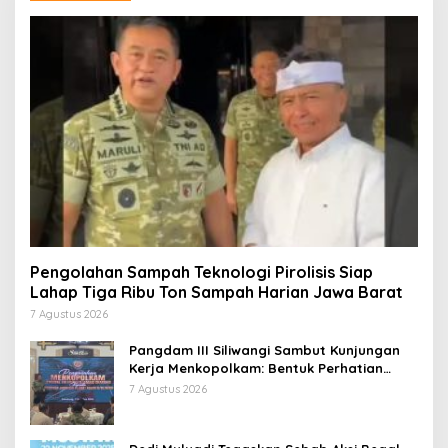
Pengolahan Sampah Teknologi Pirolisis Siap
Lahap Tiga Ribu Ton Sampah Harian Jawa Barat
7 Agustus 2026
Pangdam III Siliwangi Sambut Kunjungan
Kerja Menkopolkam: Bentuk Perhatian
Pemerintah
7 Agustus 2026