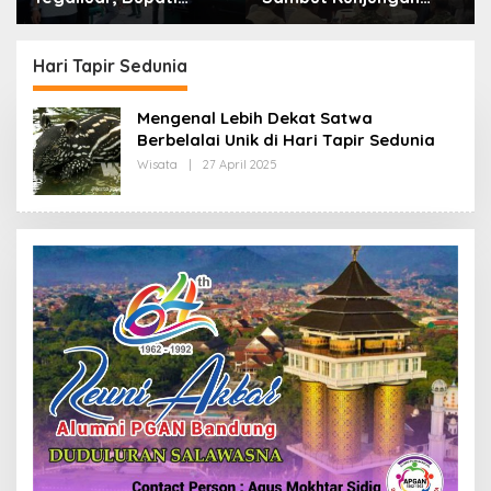
Bandung: Sampah
Kerja Menkopolkam:
Bukan Hanya Urusan
Bentuk Perhatian
Pemerintah
Pemerintah
Hari Tapir Sedunia
Mengenal Lebih Dekat Satwa
Berbelalai Unik di Hari Tapir Sedunia
Wisata
|
27 April 2025
O
L
E
H
R
E
D
A
K
S
I