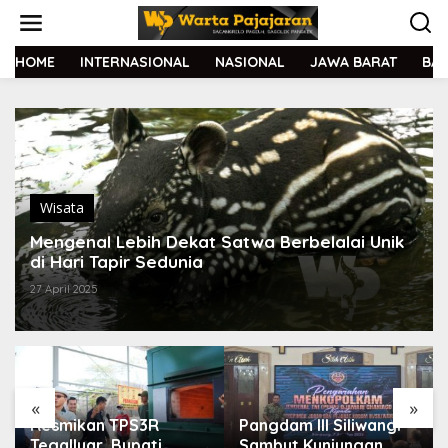
L
e
w
a
HOME
INTERNASIONAL
NASIONAL
JAWA BARAT
BA
t
i
k
e
k
o
n
t
Wisata
e
Mengenal Lebih Dekat Satwa Berbelalai Unik
n
di Hari Tapir Sedunia
27 April 2025
«
»
Resmikan TPS3R
Pangdam III Siliwangi
Tegalluar, Bupati
Sambut Kunjungan