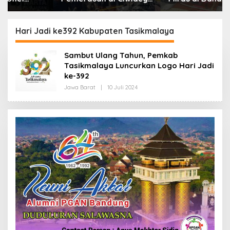
Polisi Tangkap Dua
Lebih dari Enam Ribu
terduga Pelaku
Botol Disita
Hari Jadi ke392 Kabupaten Tasikmalaya
Sambut Ulang Tahun, Pemkab
Tasikmalaya Luncurkan Logo Hari Jadi
ke-392
Jawa Barat
|
10 Juli 2024
O
L
E
H
R
E
D
A
K
S
I