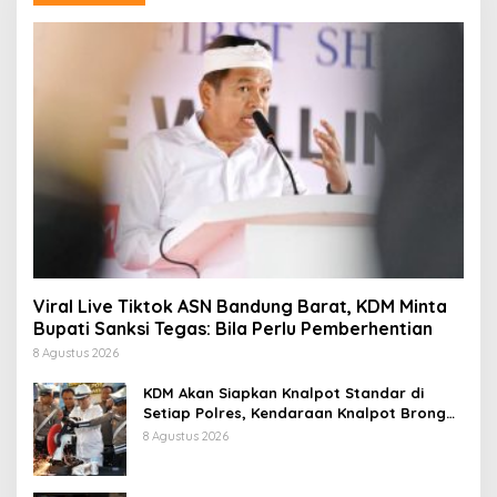
Viral Live Tiktok ASN Bandung Barat, KDM Minta
Bupati Sanksi Tegas: Bila Perlu Pemberhentian
8 Agustus 2026
KDM Akan Siapkan Knalpot Standar di
Setiap Polres, Kendaraan Knalpot Brong
Tertangkap Langsung Ganti
8 Agustus 2026