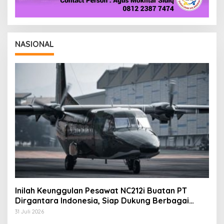
NASIONAL
Inilah Keunggulan Pesawat NC212i Buatan PT
Dirgantara Indonesia, Siap Dukung Berbagai
Operasi TNI
31 Juli 2026