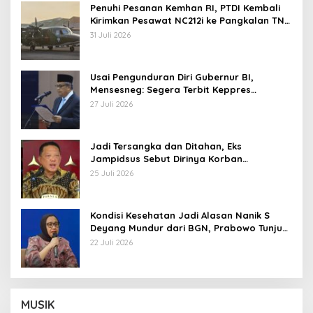
Penuhi Pesanan Kemhan RI, PTDI Kembali
Kirimkan Pesawat NC212i ke Pangkalan TNI
AU
31 Juli 2026
Usai Pengunduran Diri Gubernur BI,
Mensesneg: Segera Terbit Keppres
Pemberhentian dengan Hormat
27 Juli 2026
Jadi Tersangka dan Ditahan, Eks
Jampidsus Sebut Dirinya Korban
Kriminalisasi
25 Juli 2026
Kondisi Kesehatan Jadi Alasan Nanik S
Deyang Mundur dari BGN, Prabowo Tunjuk
Wamentan Sudaryono
22 Juli 2026
MUSIK