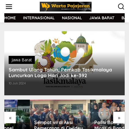
L
e
w
a
HOME
INTERNASIONAL
NASIONAL
JAWA BARAT
BA
t
i
k
e
k
o
n
t
Jawa Barat
e
Sambut Ulang Tahun, Pemkab Tasikmalaya
n
Luncurkan Logo Hari Jadi ke-392
10 Juli 2024
«
»
Sempat viral Aksi
Polisi Bongkar Gudang
Pemerasan di Ciwidey,
Miras di Bandung,