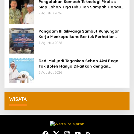
Pengolahan Sampah Teknologi Pirolisis
Siap Lahap Tiga Ribu Ton Sampah Harian
Jawa Barat
7 Agustus 2026
Pangdam III Siliwangi Sambut Kunjungan
Kerja Menkopolkam: Bentuk Perhatian
Pemerintah
7 Agustus 2026
Dedi Mulyadi Tegaskan Sebab Aksi Begal
Tak Boleh Hanya Dikaitkan dengan
Ekonomi
6 Agustus 2026
WISATA