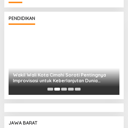
PENDIDIKAN
Wakil Wali Kota Cimahi Soroti Pentingnya
Y
Improvisasi untuk Keberlanjutan Dunia
S
Pendidikan
A
JAWA BARAT