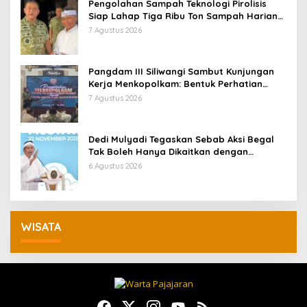
Pengolahan Sampah Teknologi Pirolisis
Siap Lahap Tiga Ribu Ton Sampah Harian
Jawa Barat
7 Agustus 2026
Pangdam III Siliwangi Sambut Kunjungan
Kerja Menkopolkam: Bentuk Perhatian
Pemerintah
7 Agustus 2026
Dedi Mulyadi Tegaskan Sebab Aksi Begal
Tak Boleh Hanya Dikaitkan dengan
Ekonomi
6 Agustus 2026
WISATA