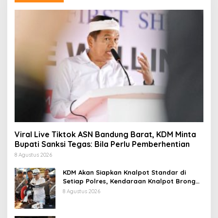
Viral Live Tiktok ASN Bandung Barat, KDM Minta
Bupati Sanksi Tegas: Bila Perlu Pemberhentian
8 Agustus 2026
KDM Akan Siapkan Knalpot Standar di
Setiap Polres, Kendaraan Knalpot Brong
Tertangkap Langsung Ganti
8 Agustus 2026