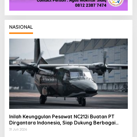
NASIONAL
Inilah Keunggulan Pesawat NC212i Buatan PT
Dirgantara Indonesia, Siap Dukung Berbagai
Operasi TNI
31 Juli 2026