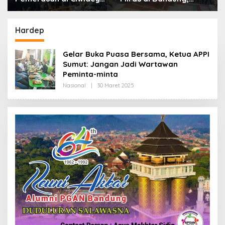
Polisi Tangkap Dua
Lebih dari Enam Ribu
terduga Pelaku
Botol Disita
Hardep
Gelar Buka Puasa Bersama, Ketua APPI
Sumut: Jangan Jadi Wartawan
Peminta-minta
Nasional
|
30 Maret 2025
O
L
E
H
R
E
D
A
K
S
I