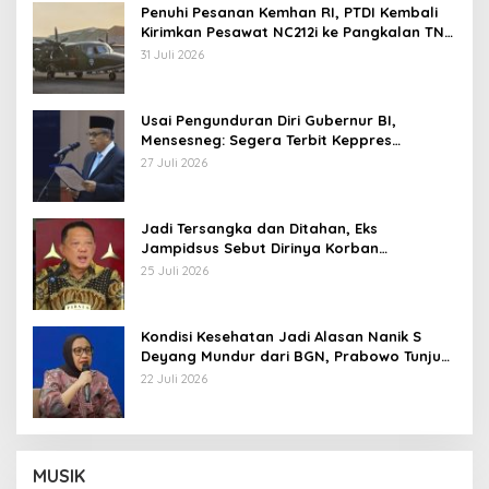
Penuhi Pesanan Kemhan RI, PTDI Kembali
Kirimkan Pesawat NC212i ke Pangkalan TNI
AU
31 Juli 2026
Usai Pengunduran Diri Gubernur BI,
Mensesneg: Segera Terbit Keppres
Pemberhentian dengan Hormat
27 Juli 2026
Jadi Tersangka dan Ditahan, Eks
Jampidsus Sebut Dirinya Korban
Kriminalisasi
25 Juli 2026
Kondisi Kesehatan Jadi Alasan Nanik S
Deyang Mundur dari BGN, Prabowo Tunjuk
Wamentan Sudaryono
22 Juli 2026
MUSIK