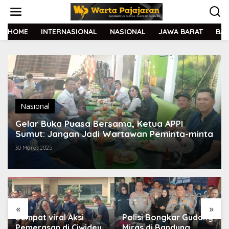
L
e
w
a
HOME
INTERNASIONAL
NASIONAL
JAWA BARAT
BA
t
i
k
e
k
o
n
t
Nasional
e
Gelar Buka Puasa Bersama, Ketua APPI
n
Sumut: Jangan Jadi Wartawan Peminta-minta
30 Maret 2025
«
»
Sempat viral Aksi
Polisi Bongkar Gudang
Pemerasan di Ciwidey,
Miras di Bandung,