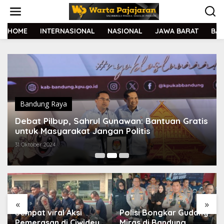
L
e
w
a
HOME
INTERNASIONAL
NASIONAL
JAWA BARAT
BA
t
i
k
e
k
o
n
t
Bandung Raya
e
Debat Pilbup, Sahrul Gunawan: Bantuan Gratis
n
untuk Masyarakat Jangan Politis
31 Oktober 2024
«
»
Sempat viral Aksi
Polisi Bongkar Gudang
Pemerasan di Ciwidey,
Miras di Bandung,