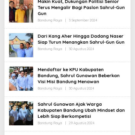
Makin Kuat, Dukungan Politisi Senior
R
Terus Mengalir Bagi Paslon Sahrul-Gun
E
D
Gun
A
K
Bandung Raya
|
3 September 2024
O
S
L
I
E
H
Dari Kang Aher Hingga Dadang Naser
R
Siap Turun Menangkan Sahrul-Gun Gun
E
D
Bandung Raya
|
30 Agustus 2024
O
A
L
K
E
S
H
I
R
Mendaftar ke KPU Kabupaten
E
D
Bandung, Sahrul Gunawan Beberkan
A
Visi Misi Bandung Menawan
K
S
Bandung Raya
|
30 Agustus 2024
O
I
L
E
H
Sahrul Gunawan Ajak Warga
R
Kabupaten Bandung Ubah Mindset dan
E
D
Lebih Siap Berkompetisi
A
K
Bandung Raya
|
29 Agustus 2024
O
S
L
I
E