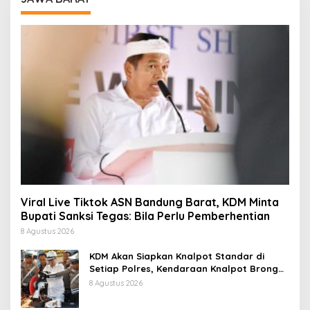
Viral Live Tiktok ASN Bandung Barat, KDM Minta
Bupati Sanksi Tegas: Bila Perlu Pemberhentian
8 Agustus 2026
KDM Akan Siapkan Knalpot Standar di
Setiap Polres, Kendaraan Knalpot Brong
Tertangkap Langsung Ganti
8 Agustus 2026