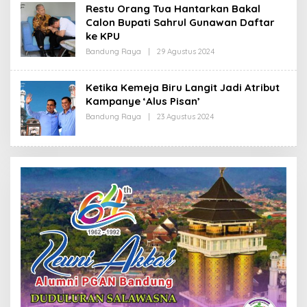
H
Restu Orang Tua Hantarkan Bakal
R
Calon Bupati Sahrul Gunawan Daftar
E
D
ke KPU
A
K
Bandung Raya
|
29 Agustus 2024
O
S
L
I
E
H
Ketika Kemeja Biru Langit Jadi Atribut
R
Kampanye ‘Alus Pisan’
E
D
Bandung Raya
|
23 Agustus 2024
O
A
L
K
E
S
H
I
R
E
D
A
K
S
I