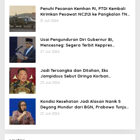
Penuhi Pesanan Kemhan RI, PTDI Kembali
Kirimkan Pesawat NC212i ke Pangkalan TNI
AU
31 Juli 2026
Usai Pengunduran Diri Gubernur BI,
Mensesneg: Segera Terbit Keppres
Pemberhentian dengan Hormat
27 Juli 2026
Jadi Tersangka dan Ditahan, Eks
Jampidsus Sebut Dirinya Korban
Kriminalisasi
25 Juli 2026
Kondisi Kesehatan Jadi Alasan Nanik S
Deyang Mundur dari BGN, Prabowo Tunjuk
Wamentan Sudaryono
22 Juli 2026