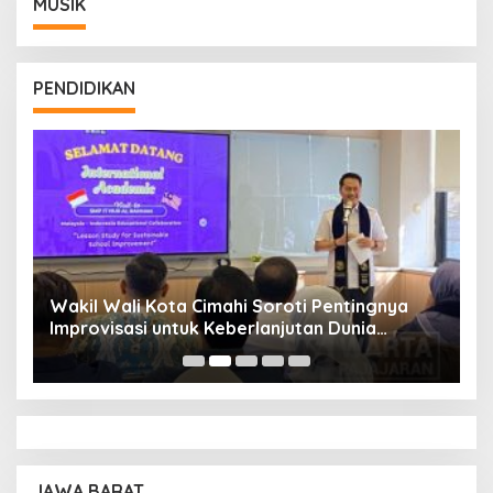
MUSIK
PENDIDIKAN
Wakil Wali Kota Cimahi Soroti Pentingnya
Y
Improvisasi untuk Keberlanjutan Dunia
S
Pendidikan
A
JAWA BARAT