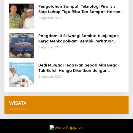
Pengolahan Sampah Teknologi Pirolisis
Siap Lahap Tiga Ribu Ton Sampah Harian
Jawa Barat
7 Agustus 2026
Pangdam III Siliwangi Sambut Kunjungan
Kerja Menkopolkam: Bentuk Perhatian
Pemerintah
7 Agustus 2026
Dedi Mulyadi Tegaskan Sebab Aksi Begal
Tak Boleh Hanya Dikaitkan dengan
Ekonomi
6 Agustus 2026
WISATA