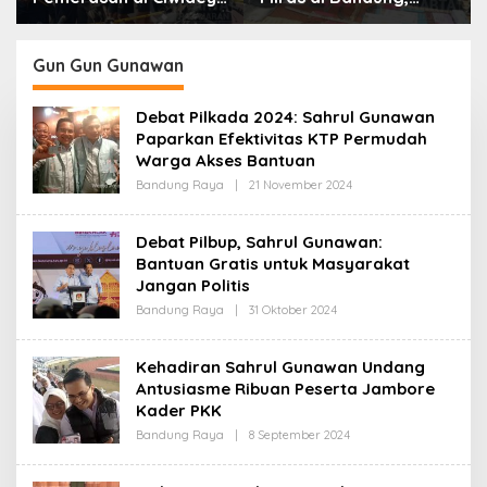
Polisi Tangkap Dua
Lebih dari Enam Ribu
terduga Pelaku
Botol Disita
Gun Gun Gunawan
Debat Pilkada 2024: Sahrul Gunawan
Paparkan Efektivitas KTP Permudah
Warga Akses Bantuan
Bandung Raya
|
21 November 2024
O
L
E
H
Debat Pilbup, Sahrul Gunawan:
R
Bantuan Gratis untuk Masyarakat
E
D
Jangan Politis
A
K
Bandung Raya
|
31 Oktober 2024
O
S
L
I
E
H
Kehadiran Sahrul Gunawan Undang
R
Antusiasme Ribuan Peserta Jambore
E
D
Kader PKK
A
K
Bandung Raya
|
8 September 2024
O
S
L
I
E
H