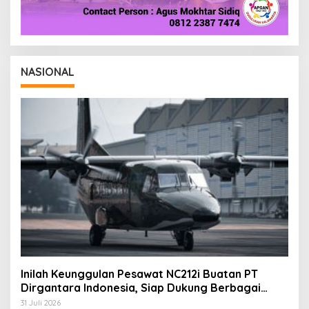
NASIONAL
Inilah Keunggulan Pesawat NC212i Buatan PT
Dirgantara Indonesia, Siap Dukung Berbagai
Operasi TNI
31 Juli 2026