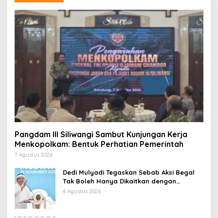
Pangdam III Siliwangi Sambut Kunjungan Kerja
Menkopolkam: Bentuk Perhatian Pemerintah
7 Agustus 2026
Dedi Mulyadi Tegaskan Sebab Aksi Begal
Tak Boleh Hanya Dikaitkan dengan
Ekonomi
6 Agustus 2026