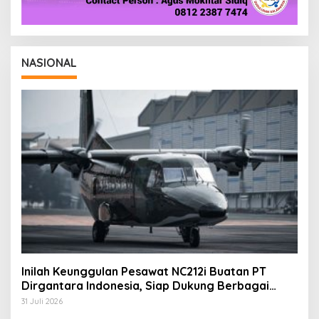
NASIONAL
Inilah Keunggulan Pesawat NC212i Buatan PT
Dirgantara Indonesia, Siap Dukung Berbagai
Operasi TNI
31 Juli 2026