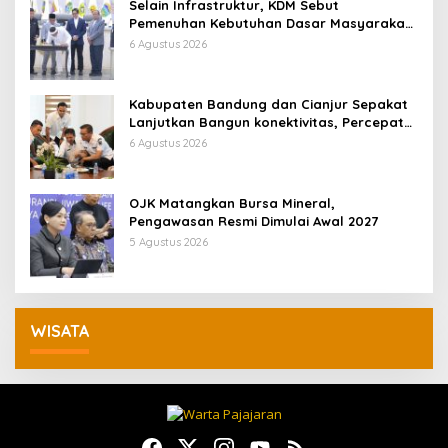
Selain Infrastruktur, KDM Sebut
Pemenuhan Kebutuhan Dasar Masyarakat
Jadi Fokus APBD Jabar 2027
6 Agustus 2026
Kabupaten Bandung dan Cianjur Sepakat
Lanjutkan Bangun konektivitas, Percepat
Pertumbuhan Ekonomi Daerah
6 Agustus 2026
OJK Matangkan Bursa Mineral,
Pengawasan Resmi Dimulai Awal 2027
5 Agustus 2026
WISATA