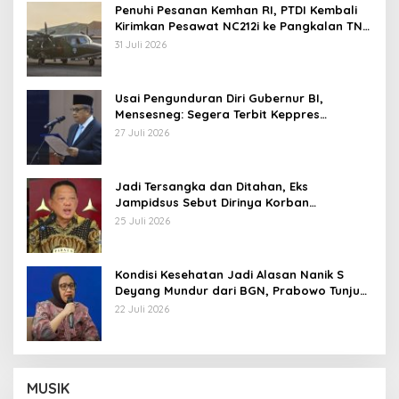
Penuhi Pesanan Kemhan RI, PTDI Kembali
Kirimkan Pesawat NC212i ke Pangkalan TNI
AU
31 Juli 2026
Usai Pengunduran Diri Gubernur BI,
Mensesneg: Segera Terbit Keppres
Pemberhentian dengan Hormat
27 Juli 2026
Jadi Tersangka dan Ditahan, Eks
Jampidsus Sebut Dirinya Korban
Kriminalisasi
25 Juli 2026
Kondisi Kesehatan Jadi Alasan Nanik S
Deyang Mundur dari BGN, Prabowo Tunjuk
Wamentan Sudaryono
22 Juli 2026
MUSIK