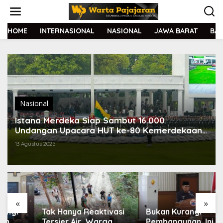
L
e
w
a
HOME
INTERNASIONAL
NASIONAL
JAWA BARAT
BA
t
i
k
e
k
o
n
t
Nasional
e
Istana Merdeka Siap Sambut 16.000
n
Undangan Upacara HUT ke-80 Kemerdekaan
RI
13 Agustus 2025
«
»
Tak Hanya Reaktivasi
Bukan Kurangi
Tersier Air, Warga
Pembangunan, Ini