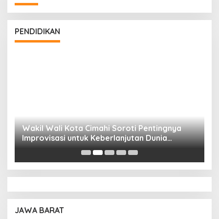
PENDIDIKAN
Wakil Wali Kota Cimahi Soroti Pentingnya
Y
Improvisasi untuk Keberlanjutan Dunia
S
Pendidikan
A
JAWA BARAT