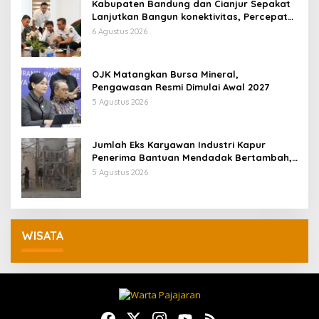
Kabupaten Bandung dan Cianjur Sepakat
Lanjutkan Bangun konektivitas, Percepat
Pertumbuhan Ekonomi Daerah
6 Agustus 2026
OJK Matangkan Bursa Mineral,
Pengawasan Resmi Dimulai Awal 2027
5 Agustus 2026
Jumlah Eks Karyawan Industri Kapur
Penerima Bantuan Mendadak Bertambah,
KDM: Kita Identifikasi
5 Agustus 2026
WISATA