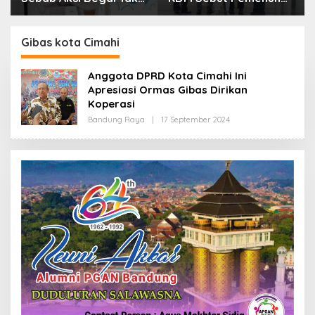
Boleh Hanya Dikaitkan
Kebutuhan Dasar
dengan Ekonomi
Masyarakat Jadi
Fokus APBD Jabar
Gibas kota Cimahi
2027
Anggota DPRD Kota Cimahi Ini
Apresiasi Ormas Gibas Dirikan
Koperasi
Bandung Raya
|
17 September 2024
O
L
E
H
R
E
D
A
K
S
I