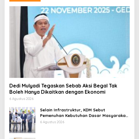
Dedi Mulyadi Tegaskan Sebab Aksi Begal Tak
Boleh Hanya Dikaitkan dengan Ekonomi
6 Agustus 2026
Selain Infrastruktur, KDM Sebut
Pemenuhan Kebutuhan Dasar Masyarakat
Jadi Fokus APBD Jabar 2027
6 Agustus 2026