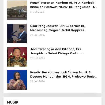
Penuhi Pesanan Kemhan RI, PTDI Kembali
Kirimkan Pesawat NC212i ke Pangkalan TNI
AU
31 Juli 2026
Usai Pengunduran Diri Gubernur BI,
Mensesneg: Segera Terbit Keppres
Pemberhentian dengan Hormat
27 Juli 2026
Jadi Tersangka dan Ditahan, Eks
Jampidsus Sebut Dirinya Korban
Kriminalisasi
25 Juli 2026
Kondisi Kesehatan Jadi Alasan Nanik S
Deyang Mundur dari BGN, Prabowo Tunjuk
Wamentan Sudaryono
22 Juli 2026
MUSIK