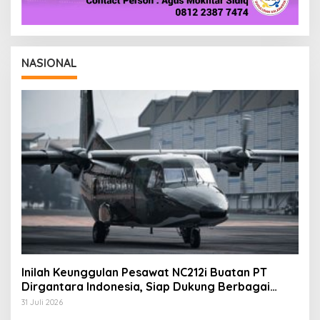
NASIONAL
Inilah Keunggulan Pesawat NC212i Buatan PT
Dirgantara Indonesia, Siap Dukung Berbagai
Operasi TNI
31 Juli 2026