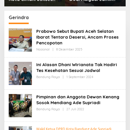
Gelar Piala Soeratin
Biaya RS Korban
Kejahatan Dibayar
Pemprov Jabar
Gerindra
Prabowo Sebut Bupati Aceh Selatan
Ibarat Tentara Desersi, Ancam Proses
Pencopotan
Nasional
|
8 Desember 2025
O
L
E
H
Ini Alasan Dhani Wirianata Tak Hadiri
R
Tes Kesehatan Sesuai Jadwal
E
D
Bandung Raya
|
1 September 2024
O
A
L
K
E
S
H
I
R
Pimpinan dan Anggota Dewan Kenang
E
D
Sosok Mendiang Ade Supriadi
A
Bandung Raya
|
27 Juli 2022
O
K
L
S
E
I
H
R
Wakil Ketua DPRD Kota Bandung Ade Supriadi
E