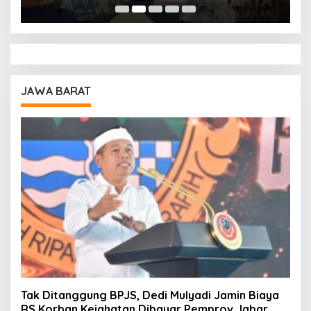
Pendidikan
A
JAWA BARAT
Tak Ditanggung BPJS, Dedi Mulyadi Jamin Biaya
RS Korban Kejahatan Dibayar Pemprov Jabar