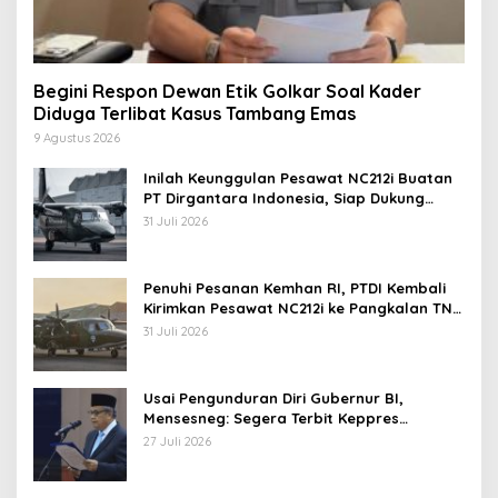
Begini Respon Dewan Etik Golkar Soal Kader
Diduga Terlibat Kasus Tambang Emas
9 Agustus 2026
Inilah Keunggulan Pesawat NC212i Buatan
PT Dirgantara Indonesia, Siap Dukung
Berbagai Operasi TNI
31 Juli 2026
Penuhi Pesanan Kemhan RI, PTDI Kembali
Kirimkan Pesawat NC212i ke Pangkalan TNI
AU
31 Juli 2026
Usai Pengunduran Diri Gubernur BI,
Mensesneg: Segera Terbit Keppres
Pemberhentian dengan Hormat
27 Juli 2026