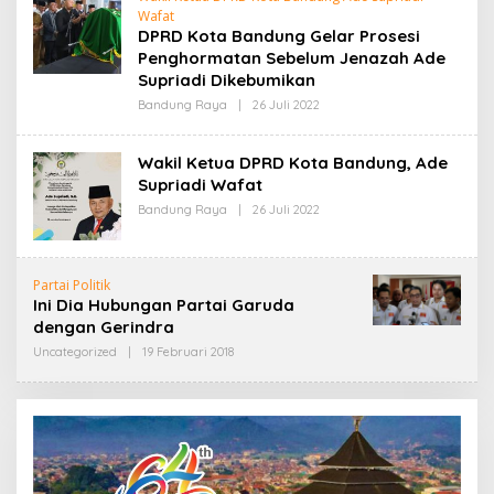
D
Wafat
A
DPRD Kota Bandung Gelar Prosesi
K
Penghormatan Sebelum Jenazah Ade
S
I
Supriadi Dikebumikan
Bandung Raya
|
26 Juli 2022
O
L
E
H
Wakil Ketua DPRD Kota Bandung, Ade
R
Supriadi Wafat
E
D
Bandung Raya
|
26 Juli 2022
O
A
L
K
E
S
H
I
R
Partai Politik
E
Ini Dia Hubungan Partai Garuda
D
A
dengan Gerindra
K
S
Uncategorized
|
19 Februari 2018
O
I
L
E
H
A
D
M
I
N
2