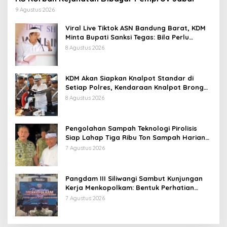
9 Agustus 2026
Viral Live Tiktok ASN Bandung Barat, KDM
Minta Bupati Sanksi Tegas: Bila Perlu
Pemberhentian
8 Agustus 2026
KDM Akan Siapkan Knalpot Standar di
Setiap Polres, Kendaraan Knalpot Brong
Tertangkap Langsung Ganti
8 Agustus 2026
Pengolahan Sampah Teknologi Pirolisis
Siap Lahap Tiga Ribu Ton Sampah Harian
Jawa Barat
7 Agustus 2026
Pangdam III Siliwangi Sambut Kunjungan
Kerja Menkopolkam: Bentuk Perhatian
Pemerintah
7 Agustus 2026