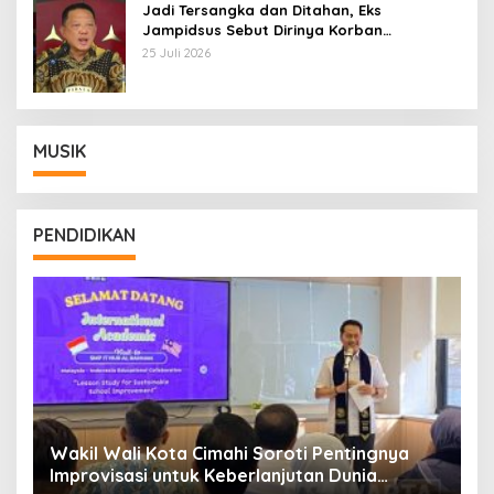
Jadi Tersangka dan Ditahan, Eks
Jampidsus Sebut Dirinya Korban
Kriminalisasi
25 Juli 2026
MUSIK
PENDIDIKAN
Wakil Wali Kota Cimahi Soroti Pentingnya
Y
Improvisasi untuk Keberlanjutan Dunia
S