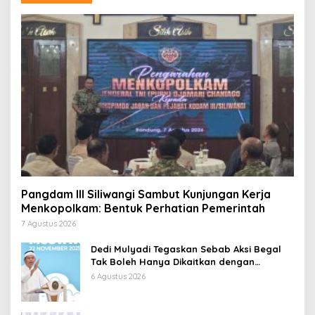
Pangdam III Siliwangi Sambut Kunjungan Kerja
Menkopolkam: Bentuk Perhatian Pemerintah
7 Agustus 2026
Dedi Mulyadi Tegaskan Sebab Aksi Begal
Tak Boleh Hanya Dikaitkan dengan
Ekonomi
6 Agustus 2026