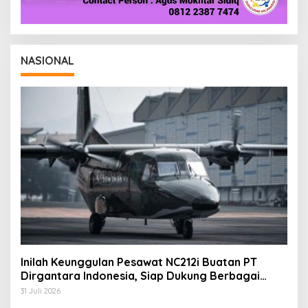
NASIONAL
Inilah Keunggulan Pesawat NC212i Buatan PT
Dirgantara Indonesia, Siap Dukung Berbagai
Operasi TNI
31 Juli 2026