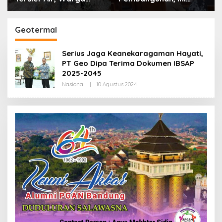
Desa Ciburuy Inginkan
Alasan Pemkot Cimahi
Jalan Alternatif di
Lakukan Pengurangan
Padalarang
Belanja Daerah
Geotermal
Serius Jaga Keanekaragaman Hayati,
PT Geo Dipa Terima Dokumen IBSAP
2025-2045
Nasional
|
10 Agustus 2024
O
L
E
H
R
E
D
A
K
S
I