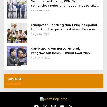
Selain Infrastruktur, KDM Sebut
Pemenuhan Kebutuhan Dasar Masyarakat
Jadi Fokus APBD Jabar 2027
6 Agustus 2026
Kabupaten Bandung dan Cianjur Sepakat
Lanjutkan Bangun konektivitas, Percepat
Pertumbuhan Ekonomi Daerah
6 Agustus 2026
OJK Matangkan Bursa Mineral,
Pengawasan Resmi Dimulai Awal 2027
5 Agustus 2026
WISATA