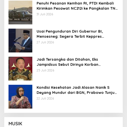
Penuhi Pesanan Kemhan RI, PTDI Kembali
Kirimkan Pesawat NC212i ke Pangkalan TNI
AU
31 Juli 2026
Usai Pengunduran Diri Gubernur BI,
Mensesneg: Segera Terbit Keppres
Pemberhentian dengan Hormat
27 Juli 2026
Jadi Tersangka dan Ditahan, Eks
Jampidsus Sebut Dirinya Korban
Kriminalisasi
25 Juli 2026
Kondisi Kesehatan Jadi Alasan Nanik S
Deyang Mundur dari BGN, Prabowo Tunjuk
Wamentan Sudaryono
22 Juli 2026
MUSIK