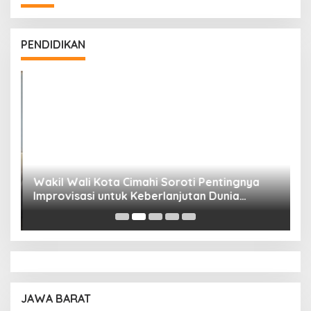
PENDIDIKAN
Wakil Wali Kota Cimahi Soroti Pentingnya
Y
Improvisasi untuk Keberlanjutan Dunia
S
Pendidikan
A
JAWA BARAT