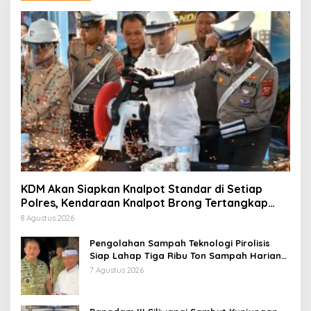
KDM Akan Siapkan Knalpot Standar di Setiap
Polres, Kendaraan Knalpot Brong Tertangkap
Langsung Ganti
8 Agustus 2026
Pengolahan Sampah Teknologi Pirolisis
Siap Lahap Tiga Ribu Ton Sampah Harian
Jawa Barat
7 Agustus 2026