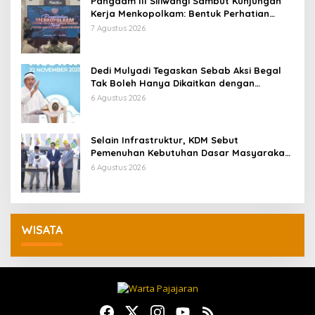
Pangdam III Siliwangi Sambut Kunjungan
Kerja Menkopolkam: Bentuk Perhatian
Pemerintah
7 Agustus 2026
Dedi Mulyadi Tegaskan Sebab Aksi Begal
Tak Boleh Hanya Dikaitkan dengan
Ekonomi
6 Agustus 2026
Selain Infrastruktur, KDM Sebut
Pemenuhan Kebutuhan Dasar Masyarakat
Jadi Fokus APBD Jabar 2027
6 Agustus 2026
WISATA