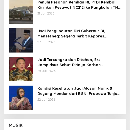
Penuhi Pesanan Kemhan RI, PTDI Kembali
Kirimkan Pesawat NC212i ke Pangkalan TNI
AU
31 Juli 2026
Usai Pengunduran Diri Gubernur BI,
Mensesneg: Segera Terbit Keppres
Pemberhentian dengan Hormat
27 Juli 2026
Jadi Tersangka dan Ditahan, Eks
Jampidsus Sebut Dirinya Korban
Kriminalisasi
25 Juli 2026
Kondisi Kesehatan Jadi Alasan Nanik S
Deyang Mundur dari BGN, Prabowo Tunjuk
Wamentan Sudaryono
22 Juli 2026
MUSIK