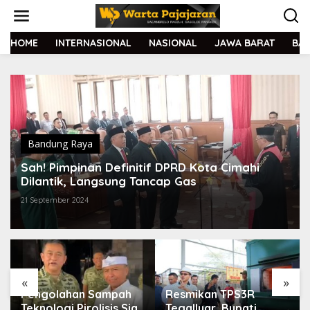
L
e
w
a
HOME
INTERNASIONAL
NASIONAL
JAWA BARAT
BA
t
i
k
e
k
o
n
t
Bandung Raya
e
Sah! Pimpinan Definitif DPRD Kota Cimahi
n
Dilantik, Langsung Tancap Gas
21 September 2024
«
»
Pengolahan Sampah
Resmikan TPS3R
Teknologi Pirolisis Siap
Tegalluar, Bupati