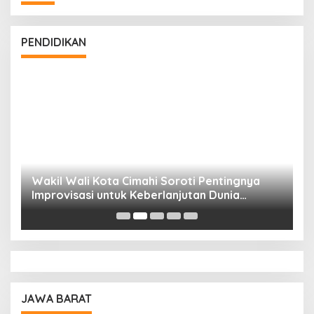
PENDIDIKAN
Wakil Wali Kota Cimahi Soroti Pentingnya
Y
Improvisasi untuk Keberlanjutan Dunia
S
Pendidikan
A
JAWA BARAT