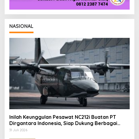
NASIONAL
Inilah Keunggulan Pesawat NC212i Buatan PT
Dirgantara Indonesia, Siap Dukung Berbagai
Operasi TNI
31 Juli 2026