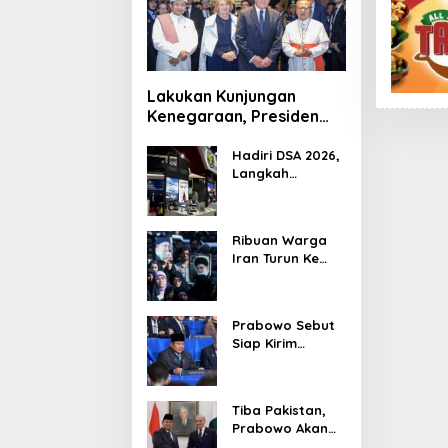
Lakukan Kunjungan
Kenegaraan, Presiden
Jerman Telusuri
Terowongan Siaturahmi
Hadiri DSA 2026,
Langkah
Strategis PTDI
Perkuat Kerja
Sama Bidang
Ribuan Warga
Pertahanan
Iran Turun Ke
dengan
Jalan Serukan
Malaysia
Pembalasan
Wafatnya
Prabowo Sebut
Khamenei
Siap Kirim
Delapan Ribu
Pasukan Dukung
Perdamaian
Tiba Pakistan,
Palestina
Prabowo Akan
Bahas