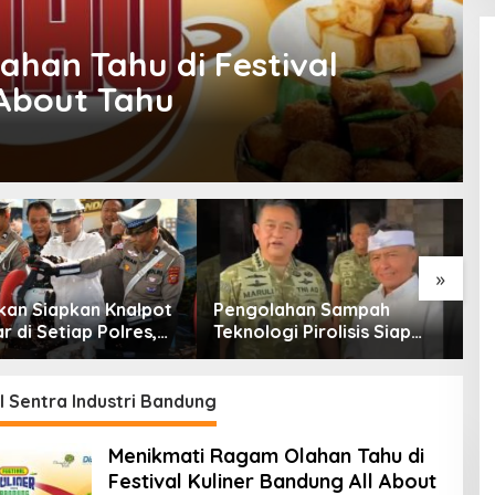
han Tahu di Festival
 About Tahu
»
an Siapkan Knalpot
Pengolahan Sampah
R
 di Setiap Polres,
Teknologi Pirolisis Siap
B
aan Knalpot Brong
Lahap Tiga Ribu Ton
B
gkap Langsung
Sampah Harian Jawa Barat
P
l Sentra Industri Bandung
Menikmati Ragam Olahan Tahu di
Festival Kuliner Bandung All About