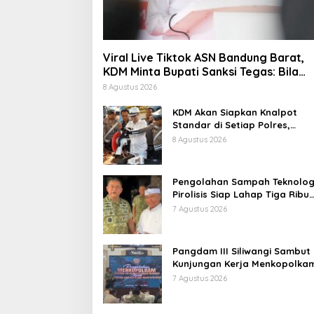
Viral Live Tiktok ASN Bandung Barat,
KDM Minta Bupati Sanksi Tegas: Bila
Perlu Pemberhentian
8 Agustus 2026
KDM Akan Siapkan Knalpot
Standar di Setiap Polres,
Kendaraan Knalpot Brong
8 Agustus 2026
Tertangkap Langsung Ganti
Pengolahan Sampah Teknolog
Pirolisis Siap Lahap Tiga Ribu
Ton Sampah Harian Jawa Bar
7 Agustus 2026
Pangdam III Siliwangi Sambut
Kunjungan Kerja Menkopolkam
Bentuk Perhatian Pemerintah
7 Agustus 2026