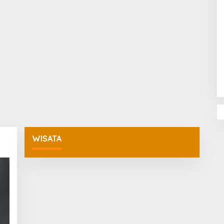
Penguatan Pendidikan Agama dan
Karakter Sekolah Nur Al Rahman
Bikin Sekolah di Malaysia Tertarik
Mempelajarinya
WISATA