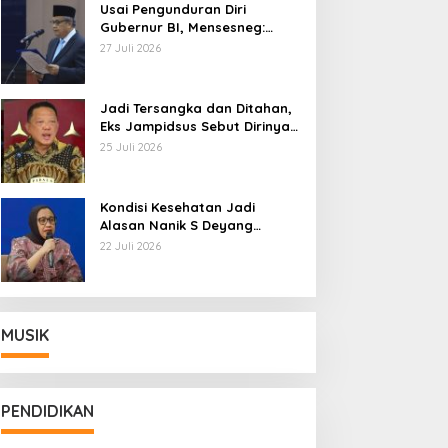
Usai Pengunduran Diri
Gubernur BI, Mensesneg:
Segera Terbit Keppres
27 Juli 2026
Pemberhentian dengan
Hormat
Jadi Tersangka dan Ditahan,
Eks Jampidsus Sebut Dirinya
Korban Kriminalisasi
25 Juli 2026
Kondisi Kesehatan Jadi
Alasan Nanik S Deyang
Mundur dari BGN, Prabowo
22 Juli 2026
Tunjuk Wamentan Sudaryono
MUSIK
PENDIDIKAN