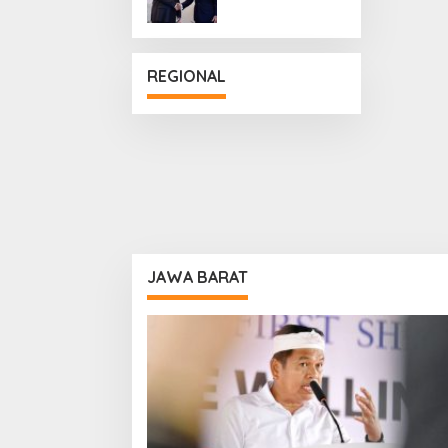
Penguatan
Hubungan
Diplomatik
REGIONAL
JAWA BARAT