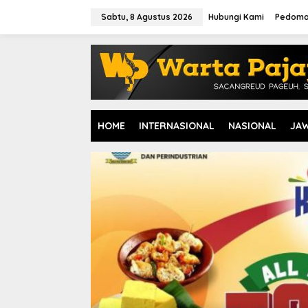
L
e
Sabtu, 8 Agustus 2026
Hubungi Kami
Pedoma
w
a
t
i
k
e
k
o
HOME
INTERNASIONAL
NASIONAL
JA
n
t
e
n