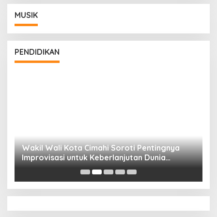
MUSIK
PENDIDIKAN
Wakil Wali Kota Cimahi Soroti Pentingnya
Y
Improvisasi untuk Keberlanjutan Dunia
S
Pendidikan
A