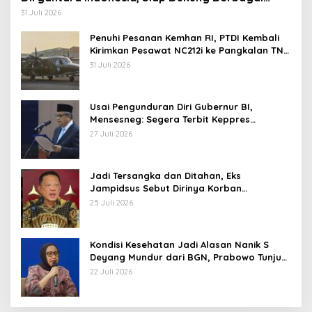
Operasi TNI
31 Juli 2026
Penuhi Pesanan Kemhan RI, PTDI Kembali
Kirimkan Pesawat NC212i ke Pangkalan TNI
AU
31 Juli 2026
Usai Pengunduran Diri Gubernur BI,
Mensesneg: Segera Terbit Keppres
Pemberhentian dengan Hormat
27 Juli 2026
Jadi Tersangka dan Ditahan, Eks
Jampidsus Sebut Dirinya Korban
Kriminalisasi
25 Juli 2026
Kondisi Kesehatan Jadi Alasan Nanik S
Deyang Mundur dari BGN, Prabowo Tunjuk
Wamentan Sudaryono
22 Juli 2026