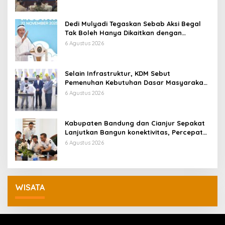
Dedi Mulyadi Tegaskan Sebab Aksi Begal
Tak Boleh Hanya Dikaitkan dengan
Ekonomi
6 Agustus 2026
Selain Infrastruktur, KDM Sebut
Pemenuhan Kebutuhan Dasar Masyarakat
Jadi Fokus APBD Jabar 2027
6 Agustus 2026
Kabupaten Bandung dan Cianjur Sepakat
Lanjutkan Bangun konektivitas, Percepat
Pertumbuhan Ekonomi Daerah
6 Agustus 2026
WISATA