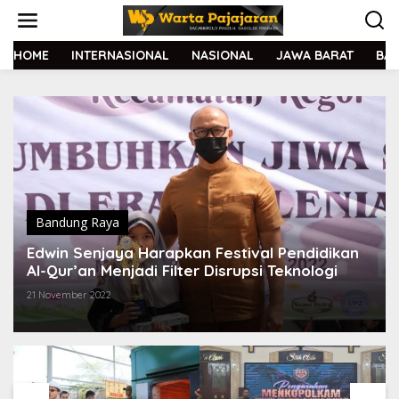
L
e
w
a
HOME
INTERNASIONAL
NASIONAL
JAWA BARAT
BA
t
i
k
e
k
o
n
t
e
n
Bandung Raya
Edwin Senjaya Harapkan Festival Pendidikan
Al-Qur’an Menjadi Filter Disrupsi Teknologi
21 November 2022