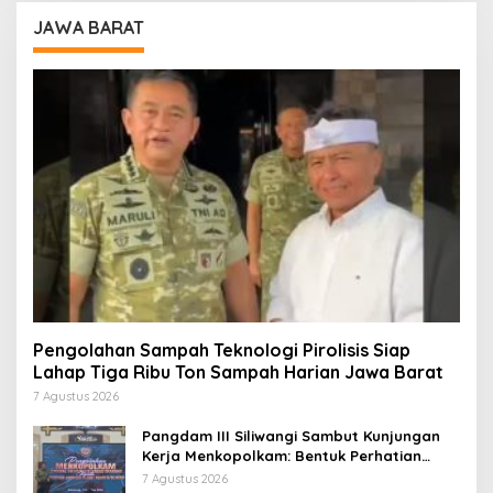
JAWA BARAT
Pengolahan Sampah Teknologi Pirolisis Siap
Lahap Tiga Ribu Ton Sampah Harian Jawa Barat
7 Agustus 2026
Pangdam III Siliwangi Sambut Kunjungan
Kerja Menkopolkam: Bentuk Perhatian
Pemerintah
7 Agustus 2026