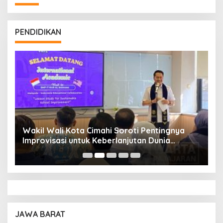
PENDIDIKAN
Wakil Wali Kota Cimahi Soroti Pentingnya
Y
Improvisasi untuk Keberlanjutan Dunia
S
Pendidikan
A
JAWA BARAT