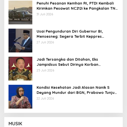
Penuhi Pesanan Kemhan RI, PTDI Kembali
Kirimkan Pesawat NC212i ke Pangkalan TNI
AU
31 Juli 2026
Usai Pengunduran Diri Gubernur BI,
Mensesneg: Segera Terbit Keppres
Pemberhentian dengan Hormat
27 Juli 2026
Jadi Tersangka dan Ditahan, Eks
Jampidsus Sebut Dirinya Korban
Kriminalisasi
25 Juli 2026
Kondisi Kesehatan Jadi Alasan Nanik S
Deyang Mundur dari BGN, Prabowo Tunjuk
Wamentan Sudaryono
22 Juli 2026
MUSIK