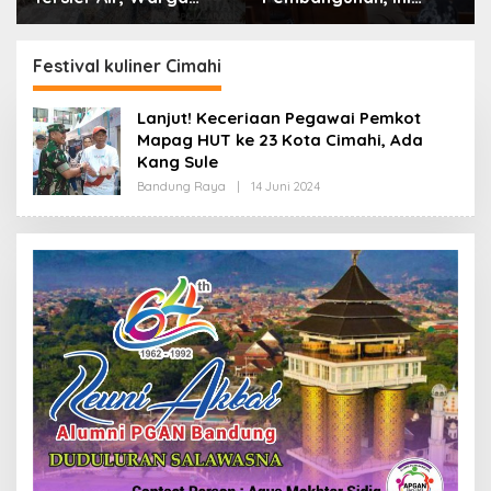
Desa Ciburuy Inginkan
Alasan Pemkot Cimahi
Jalan Alternatif di
Lakukan Pengurangan
Padalarang
Belanja Daerah
Festival kuliner Cimahi
Lanjut! Keceriaan Pegawai Pemkot
Mapag HUT ke 23 Kota Cimahi, Ada
Kang Sule
Bandung Raya
|
14 Juni 2024
O
L
E
H
R
E
D
A
K
S
I