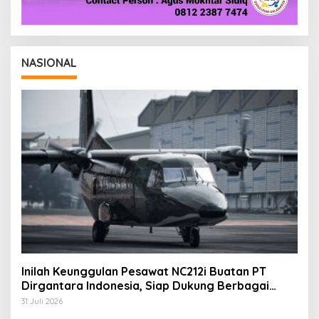
NASIONAL
Inilah Keunggulan Pesawat NC212i Buatan PT
Dirgantara Indonesia, Siap Dukung Berbagai
Operasi TNI
31 Juli 2026