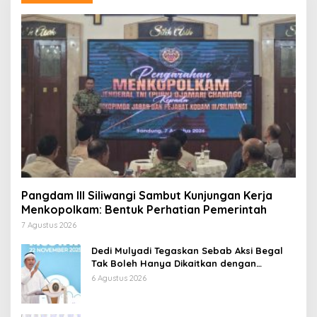
Pangdam III Siliwangi Sambut Kunjungan Kerja
Menkopolkam: Bentuk Perhatian Pemerintah
7 Agustus 2026
Dedi Mulyadi Tegaskan Sebab Aksi Begal
Tak Boleh Hanya Dikaitkan dengan
Ekonomi
6 Agustus 2026