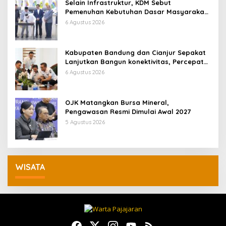
Selain Infrastruktur, KDM Sebut
Pemenuhan Kebutuhan Dasar Masyarakat
Jadi Fokus APBD Jabar 2027
6 Agustus 2026
Kabupaten Bandung dan Cianjur Sepakat
Lanjutkan Bangun konektivitas, Percepat
Pertumbuhan Ekonomi Daerah
6 Agustus 2026
OJK Matangkan Bursa Mineral,
Pengawasan Resmi Dimulai Awal 2027
5 Agustus 2026
WISATA