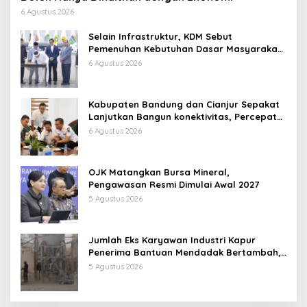
6 Agustus 2026
Selain Infrastruktur, KDM Sebut
Pemenuhan Kebutuhan Dasar Masyarakat
Jadi Fokus APBD Jabar 2027
6 Agustus 2026
Kabupaten Bandung dan Cianjur Sepakat
Lanjutkan Bangun konektivitas, Percepat
Pertumbuhan Ekonomi Daerah
6 Agustus 2026
OJK Matangkan Bursa Mineral,
Pengawasan Resmi Dimulai Awal 2027
5 Agustus 2026
Jumlah Eks Karyawan Industri Kapur
Penerima Bantuan Mendadak Bertambah,
KDM: Kita Identifikasi
5 Agustus 2026