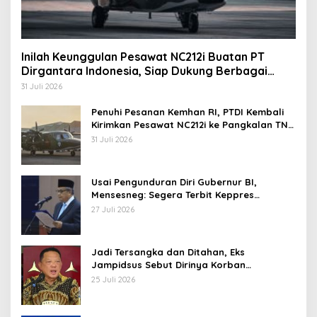
Inilah Keunggulan Pesawat NC212i Buatan PT
Dirgantara Indonesia, Siap Dukung Berbagai
Operasi TNI
31 Juli 2026
Penuhi Pesanan Kemhan RI, PTDI Kembali
Kirimkan Pesawat NC212i ke Pangkalan TNI
AU
31 Juli 2026
Usai Pengunduran Diri Gubernur BI,
Mensesneg: Segera Terbit Keppres
Pemberhentian dengan Hormat
27 Juli 2026
Jadi Tersangka dan Ditahan, Eks
Jampidsus Sebut Dirinya Korban
Kriminalisasi
25 Juli 2026