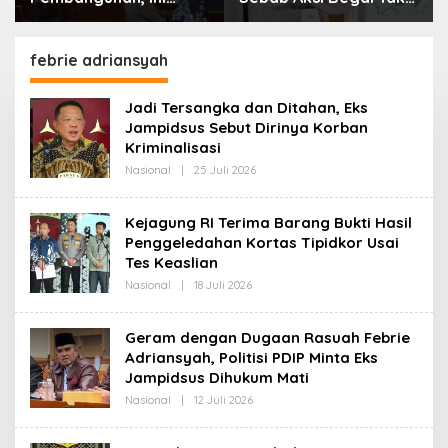
Alasan Pemkot Cimahi
Boleh Hanya Dikaitkan
Lakukan Pengurangan
dengan Ekonomi
Belanja Daerah
febrie adriansyah
Jadi Tersangka dan Ditahan, Eks
Jampidsus Sebut Dirinya Korban
Kriminalisasi
Nasional
|
25 Juli 2026
O
L
E
H
Kejagung RI Terima Barang Bukti Hasil
R
Penggeledahan Kortas Tipidkor Usai
E
D
Tes Keaslian
A
K
Nasional
|
18 Juli 2026
O
S
L
I
E
H
Geram dengan Dugaan Rasuah Febrie
R
Adriansyah, Politisi PDIP Minta Eks
E
D
Jampidsus Dihukum Mati
A
K
Nasional
|
12 Juli 2026
O
S
L
I
E
H