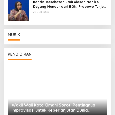
Kondisi Kesehatan Jadi Alasan Nanik S
Deyang Mundur dari BGN, Prabowo Tunjuk
Wamentan Sudaryono
22 Juli 2026
MUSIK
PENDIDIKAN
Wakil Wali Kota Cimahi Soroti Pentingnya
Y
Improvisasi untuk Keberlanjutan Dunia
S