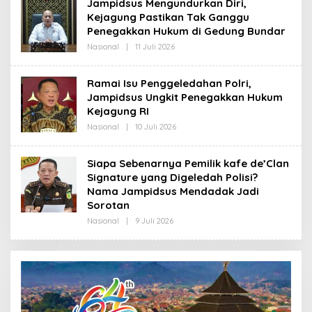
Jampidsus Mengundurkan Diri,
R
Kejagung Pastikan Tak Ganggu
E
D
Penegakkan Hukum di Gedung Bundar
A
K
Nasional
|
11 Juli 2026
O
S
L
I
E
H
Ramai Isu Penggeledahan Polri,
R
Jampidsus Ungkit Penegakkan Hukum
E
D
Kejagung RI
A
K
Nasional
|
10 Juli 2026
O
S
L
I
E
H
Siapa Sebenarnya Pemilik kafe de’Clan
R
Signature yang Digeledah Polisi?
E
D
Nama Jampidsus Mendadak Jadi
A
Sorotan
K
S
Nasional
|
9 Juli 2026
O
I
L
E
H
R
E
D
A
K
S