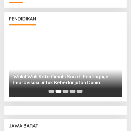
PENDIDIKAN
Wakil Wali Kota Cimahi Soroti Pentingnya
Y
Improvisasi untuk Keberlanjutan Dunia
S
Pendidikan
A
JAWA BARAT