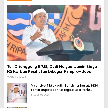
Tak Ditanggung BPJS, Dedi Mulyadi Jamin Biaya
RS Korban Kejahatan Dibayar Pemprov Jabar
9 Agustus 2026
Viral Live Tiktok ASN Bandung Barat, KDM
Minta Bupati Sanksi Tegas: Bila Perlu
Pemberhentian
8 Agustus 2026