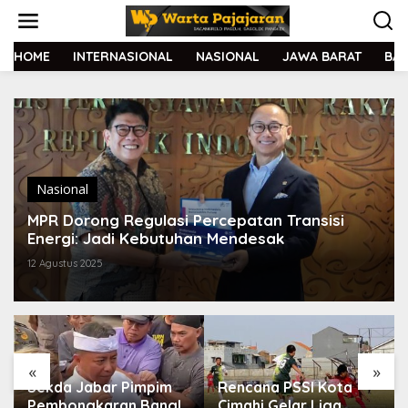
L
e
w
a
HOME
INTERNASIONAL
NASIONAL
JAWA BARAT
BA
t
i
k
e
k
o
n
t
Nasional
e
MPR Dorong Regulasi Percepatan Transisi
n
Energi: Jadi Kebutuhan Mendesak
12 Agustus 2025
«
»
Sekda Jabar Pimpim
Rencana PSSI Kota
Pembongkaran Bangli
Cimahi Gelar Liga