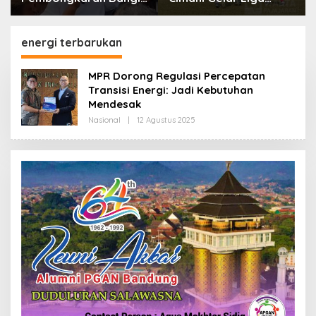
dan Penertiban PKL
Internasional 2026,
Kiaracondong
Empat Negara Asia
Siap Hadir
energi terbarukan
MPR Dorong Regulasi Percepatan
Transisi Energi: Jadi Kebutuhan
Mendesak
Nasional
|
12 Agustus 2025
O
L
E
H
R
E
D
A
K
S
I