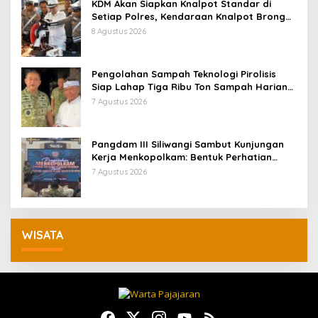
KDM Akan Siapkan Knalpot Standar di
Setiap Polres, Kendaraan Knalpot Brong
Tertangkap Langsung Ganti
8 Agustus 2026
Pengolahan Sampah Teknologi Pirolisis
Siap Lahap Tiga Ribu Ton Sampah Harian
Jawa Barat
7 Agustus 2026
Pangdam III Siliwangi Sambut Kunjungan
Kerja Menkopolkam: Bentuk Perhatian
Pemerintah
7 Agustus 2026
WISATA