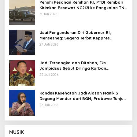
Penuhi Pesanan Kemhan RI, PTDI Kembali
Kirimkan Pesawat NC212i ke Pangkalan TNI
AU
31 Juli 2026
Usai Pengunduran Diri Gubernur BI,
Mensesneg: Segera Terbit Keppres
Pemberhentian dengan Hormat
27 Juli 2026
Jadi Tersangka dan Ditahan, Eks
Jampidsus Sebut Dirinya Korban
Kriminalisasi
25 Juli 2026
Kondisi Kesehatan Jadi Alasan Nanik S
Deyang Mundur dari BGN, Prabowo Tunjuk
Wamentan Sudaryono
22 Juli 2026
MUSIK