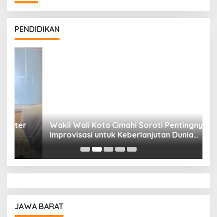
PENDIDIKAN
Wakil Wali Kota Cimahi Soroti Pentingnya
Y
Improvisasi untuk Keberlanjutan Dunia
S
Pendidikan
A
JAWA BARAT