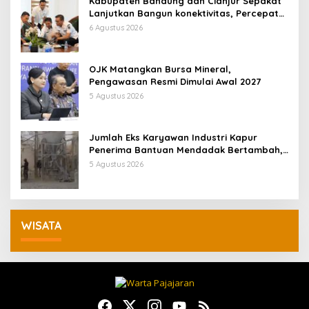
Kabupaten Bandung dan Cianjur Sepakat
Lanjutkan Bangun konektivitas, Percepat
Pertumbuhan Ekonomi Daerah
6 Agustus 2026
OJK Matangkan Bursa Mineral,
Pengawasan Resmi Dimulai Awal 2027
5 Agustus 2026
Jumlah Eks Karyawan Industri Kapur
Penerima Bantuan Mendadak Bertambah,
KDM: Kita Identifikasi
5 Agustus 2026
WISATA