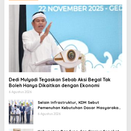
Dedi Mulyadi Tegaskan Sebab Aksi Begal Tak
Boleh Hanya Dikaitkan dengan Ekonomi
6 Agustus 2026
Selain Infrastruktur, KDM Sebut
Pemenuhan Kebutuhan Dasar Masyarakat
Jadi Fokus APBD Jabar 2027
6 Agustus 2026