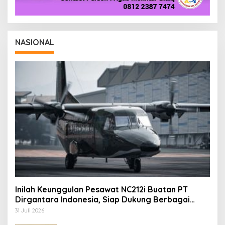
NASIONAL
Inilah Keunggulan Pesawat NC212i Buatan PT
Dirgantara Indonesia, Siap Dukung Berbagai
Operasi TNI
31 Juli 2026