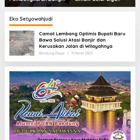
dan Penertiban PKL
Internasional 2026,
Kiaracondong
Empat Negara Asia
Siap Hadir
Eko Setyowahjudi
Camat Lembang Optimis Bupati Baru
Bawa Solusi Atasi Banjir dan
Kerusakan Jalan di Wilayahnya
Bandung Raya
|
9 Maret 2025
O
L
E
H
R
E
D
A
K
S
I