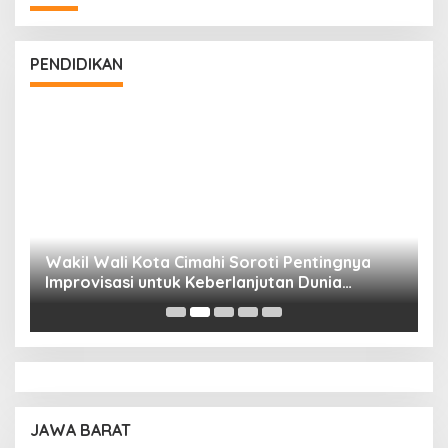
PENDIDIKAN
Wakil Wali Kota Cimahi Soroti Pentingnya
Y
Improvisasi untuk Keberlanjutan Dunia
S
Pendidikan
A
JAWA BARAT