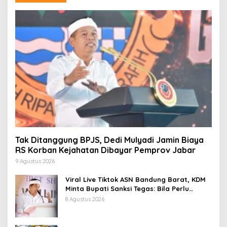
Tak Ditanggung BPJS, Dedi Mulyadi Jamin Biaya
RS Korban Kejahatan Dibayar Pemprov Jabar
9 Agustus 2026
Viral Live Tiktok ASN Bandung Barat, KDM
Minta Bupati Sanksi Tegas: Bila Perlu
Pemberhentian
8 Agustus 2026