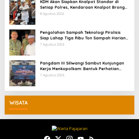
KDM Akan Siapkan Knalpot Standar di
Setiap Polres, Kendaraan Knalpot Brong
Tertangkap Langsung Ganti
8 Agustus 2026
Pengolahan Sampah Teknologi Pirolisis
Siap Lahap Tiga Ribu Ton Sampah Harian
Jawa Barat
7 Agustus 2026
Pangdam III Siliwangi Sambut Kunjungan
Kerja Menkopolkam: Bentuk Perhatian
Pemerintah
7 Agustus 2026
WISATA