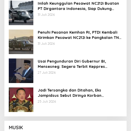
Inilah Keunggulan Pesawat NC212i Buatan
PT Dirgantara Indonesia, Siap Dukung
Berbagai Operasi TNI
31 Juli 2026
Penuhi Pesanan Kemhan RI, PTDI Kembali
Kirimkan Pesawat NC212i ke Pangkalan TNI
AU
31 Juli 2026
Usai Pengunduran Diri Gubernur BI,
Mensesneg: Segera Terbit Keppres
Pemberhentian dengan Hormat
27 Juli 2026
Jadi Tersangka dan Ditahan, Eks
Jampidsus Sebut Dirinya Korban
Kriminalisasi
25 Juli 2026
MUSIK