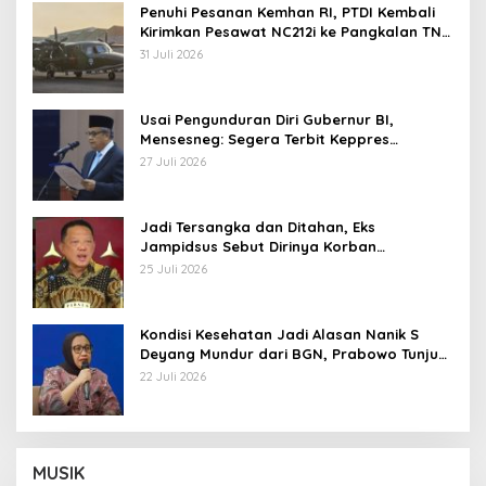
Penuhi Pesanan Kemhan RI, PTDI Kembali
Kirimkan Pesawat NC212i ke Pangkalan TNI
AU
31 Juli 2026
Usai Pengunduran Diri Gubernur BI,
Mensesneg: Segera Terbit Keppres
Pemberhentian dengan Hormat
27 Juli 2026
Jadi Tersangka dan Ditahan, Eks
Jampidsus Sebut Dirinya Korban
Kriminalisasi
25 Juli 2026
Kondisi Kesehatan Jadi Alasan Nanik S
Deyang Mundur dari BGN, Prabowo Tunjuk
Wamentan Sudaryono
22 Juli 2026
MUSIK