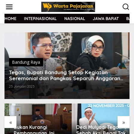
L
e
w
a
HOME
INTERNASIONAL
NASIONAL
JAWA BARAT
BA
t
i
k
e
k
o
n
t
Bandung Raya
e
Tegas, Bupati Bandung Setop Kegiatan
n
Seremonial dan Pangkas Separuh Anggaran
Perjalanan Dinas
25 Januari 2025
«
»
Bukan Kurangi
Dedi Mulyadi Tegaskan
Pembangunan, Ini
Sebab Aksi Begal Tak