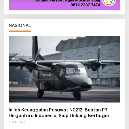
NASIONAL
Inilah Keunggulan Pesawat NC212i Buatan PT
Dirgantara Indonesia, Siap Dukung Berbagai
Operasi TNI
31 Juli 2026