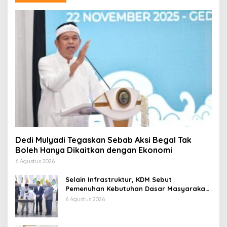
Dedi Mulyadi Tegaskan Sebab Aksi Begal Tak
Boleh Hanya Dikaitkan dengan Ekonomi
6 Agustus 2026
Selain Infrastruktur, KDM Sebut
Pemenuhan Kebutuhan Dasar Masyarakat
Jadi Fokus APBD Jabar 2027
6 Agustus 2026