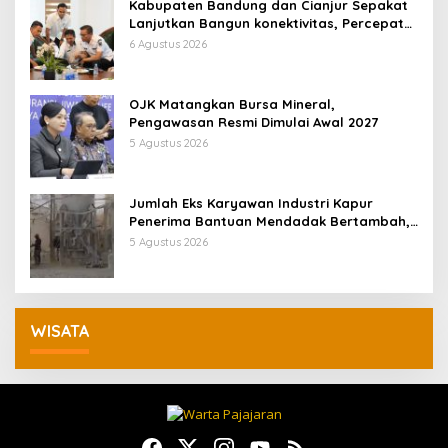
Kabupaten Bandung dan Cianjur Sepakat
Lanjutkan Bangun konektivitas, Percepat
Pertumbuhan Ekonomi Daerah
6 Agustus 2026
OJK Matangkan Bursa Mineral,
Pengawasan Resmi Dimulai Awal 2027
5 Agustus 2026
Jumlah Eks Karyawan Industri Kapur
Penerima Bantuan Mendadak Bertambah,
KDM: Kita Identifikasi
5 Agustus 2026
WISATA