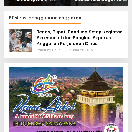
Alasan Pemkot Cimahi
Boleh Hanya Dikaitkan
Lakukan Pengurangan
dengan Ekonomi
Belanja Daerah
Efisiensi penggunaan anggaran
Tegas, Bupati Bandung Setop Kegiatan
Seremonial dan Pangkas Separuh
Anggaran Perjalanan Dinas
Bandung Raya
|
25 Januari 2025
O
L
E
H
R
E
D
A
K
S
I