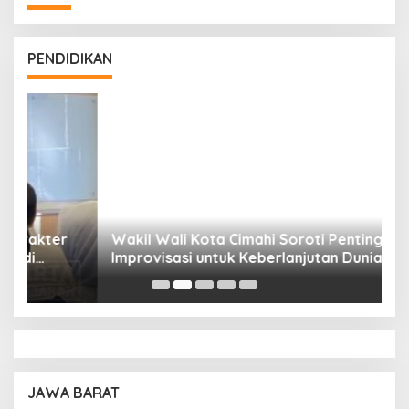
PENDIDIKAN
Wakil Wali Kota Cimahi Soroti Pentingnya
Y
Improvisasi untuk Keberlanjutan Dunia
S
Pendidikan
A
JAWA BARAT