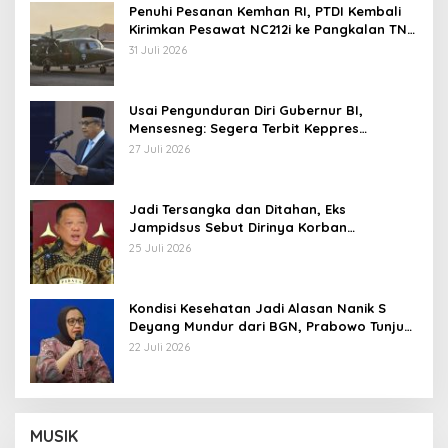
Penuhi Pesanan Kemhan RI, PTDI Kembali
Kirimkan Pesawat NC212i ke Pangkalan TNI
AU
31 Juli 2026
Usai Pengunduran Diri Gubernur BI,
Mensesneg: Segera Terbit Keppres
Pemberhentian dengan Hormat
27 Juli 2026
Jadi Tersangka dan Ditahan, Eks
Jampidsus Sebut Dirinya Korban
Kriminalisasi
25 Juli 2026
Kondisi Kesehatan Jadi Alasan Nanik S
Deyang Mundur dari BGN, Prabowo Tunjuk
Wamentan Sudaryono
22 Juli 2026
MUSIK