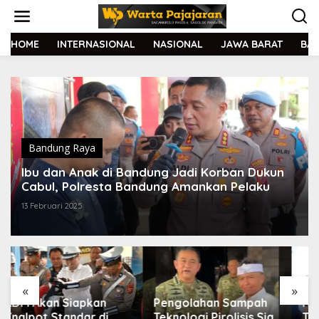
L
e
w
a
HOME
INTERNASIONAL
NASIONAL
JAWA BARAT
BA
t
i
k
e
k
o
n
t
Bandung Raya
e
Ibu dan Anak di Bandung Jadi Korban Dukun
n
Cabul, Polresta Bandung Amankan Pelaku
13 Februari 2025
«
»
Pengolahan Sampah
Resmikan TPS3R
Teknologi Pirolisis Siap
Tegalluar, Bupati