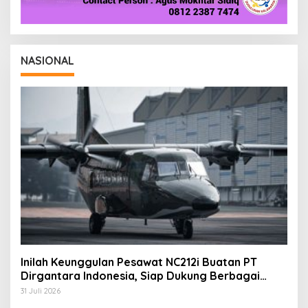
NASIONAL
Inilah Keunggulan Pesawat NC212i Buatan PT
Dirgantara Indonesia, Siap Dukung Berbagai
Operasi TNI
31 Juli 2026