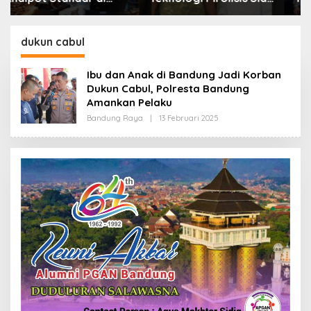
Lahap Tiga Ribu Ton
Bandung: Sampah
Sampah Harian Jawa
Bukan Hanya Urusan
Barat
Pemerintah
dukun cabul
Ibu dan Anak di Bandung Jadi Korban
Dukun Cabul, Polresta Bandung
Amankan Pelaku
Bandung Raya
|
13 Februari 2025
O
L
E
H
R
E
D
A
K
S
I