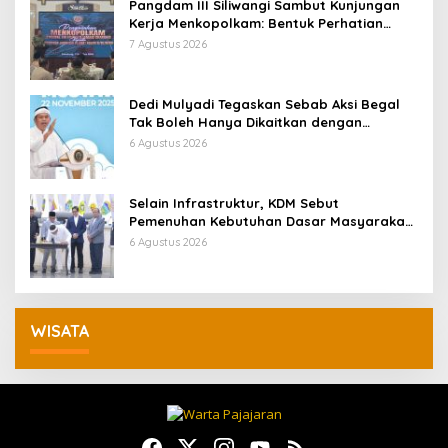
Pangdam III Siliwangi Sambut Kunjungan
Kerja Menkopolkam: Bentuk Perhatian
Pemerintah
7 Agustus 2026
Dedi Mulyadi Tegaskan Sebab Aksi Begal
Tak Boleh Hanya Dikaitkan dengan
Ekonomi
6 Agustus 2026
Selain Infrastruktur, KDM Sebut
Pemenuhan Kebutuhan Dasar Masyarakat
Jadi Fokus APBD Jabar 2027
6 Agustus 2026
WISATA