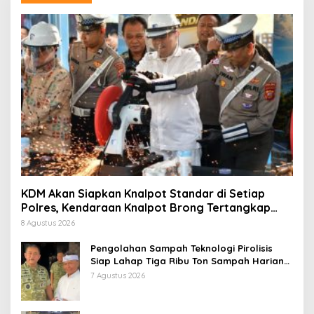
KDM Akan Siapkan Knalpot Standar di Setiap
Polres, Kendaraan Knalpot Brong Tertangkap
Langsung Ganti
8 Agustus 2026
Pengolahan Sampah Teknologi Pirolisis
Siap Lahap Tiga Ribu Ton Sampah Harian
Jawa Barat
7 Agustus 2026