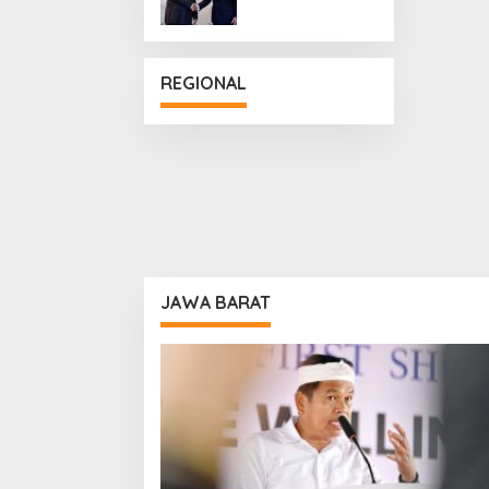
Penguatan
Hubungan
Diplomatik
REGIONAL
JAWA BARAT