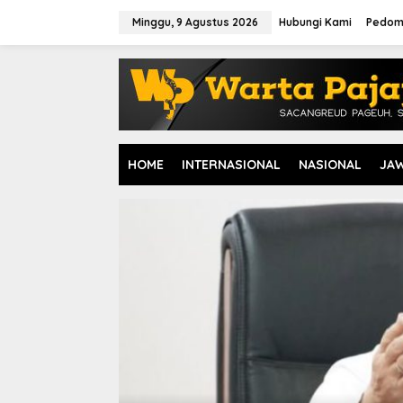
L
e
Minggu, 9 Agustus 2026
Hubungi Kami
Pedom
w
a
t
i
k
e
k
o
HOME
INTERNASIONAL
NASIONAL
JA
n
t
e
n