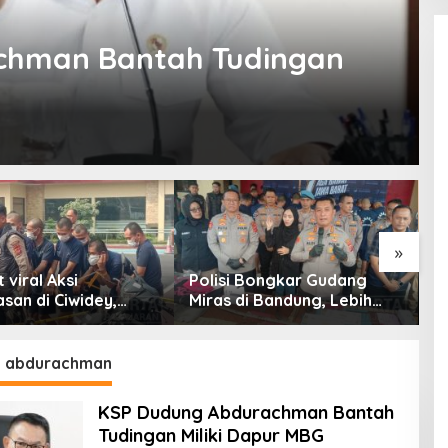
chman Bantah Tudingan
»
viral Aksi
Polisi Bongkar Gudang
V
san di Ciwidey,
Miras di Bandung, Lebih
B
 Tangkap Dua
dari Enam Ribu Botol Disita
B
a Pelaku
P
 abdurachman
KSP Dudung Abdurachman Bantah
Tudingan Miliki Dapur MBG