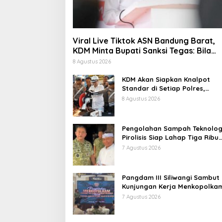
Viral Live Tiktok ASN Bandung Barat,
KDM Minta Bupati Sanksi Tegas: Bila
Perlu Pemberhentian
8 Agustus 2026
KDM Akan Siapkan Knalpot
Standar di Setiap Polres,
Kendaraan Knalpot Brong
8 Agustus 2026
Tertangkap Langsung Ganti
Pengolahan Sampah Teknolog
Pirolisis Siap Lahap Tiga Ribu
Ton Sampah Harian Jawa Bar
7 Agustus 2026
Pangdam III Siliwangi Sambut
Kunjungan Kerja Menkopolkam
Bentuk Perhatian Pemerintah
7 Agustus 2026