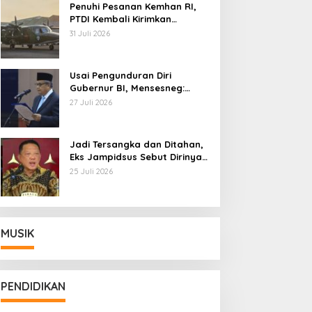
Penuhi Pesanan Kemhan RI,
PTDI Kembali Kirimkan
Pesawat NC212i ke Pangkalan
31 Juli 2026
TNI AU
Usai Pengunduran Diri
Gubernur BI, Mensesneg:
Segera Terbit Keppres
27 Juli 2026
Pemberhentian dengan
Hormat
Jadi Tersangka dan Ditahan,
Eks Jampidsus Sebut Dirinya
Korban Kriminalisasi
25 Juli 2026
MUSIK
PENDIDIKAN