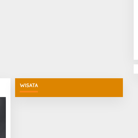
Penguatan Pendidikan Agama dan
Karakter Sekolah Nur Al Rahman
Bikin Sekolah di Malaysia Tertarik
Mempelajarinya
WISATA