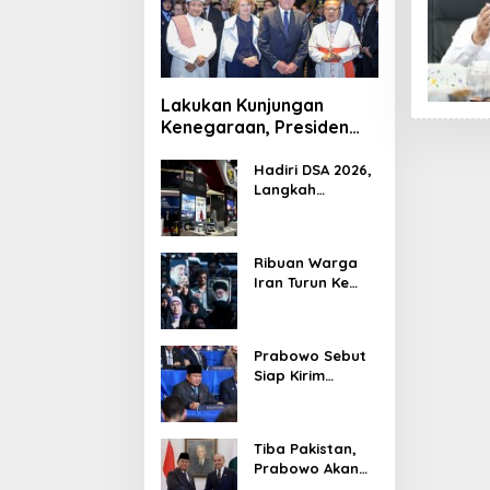
Lakukan Kunjungan
Kenegaraan, Presiden
Jerman Telusuri
Terowongan Siaturahmi
Hadiri DSA 2026,
Langkah
Strategis PTDI
Perkuat Kerja
Sama Bidang
Ribuan Warga
Pertahanan
Iran Turun Ke
dengan
Jalan Serukan
Malaysia
Pembalasan
Wafatnya
Prabowo Sebut
Khamenei
Siap Kirim
Delapan Ribu
Pasukan Dukung
Perdamaian
Tiba Pakistan,
Palestina
Prabowo Akan
Bahas