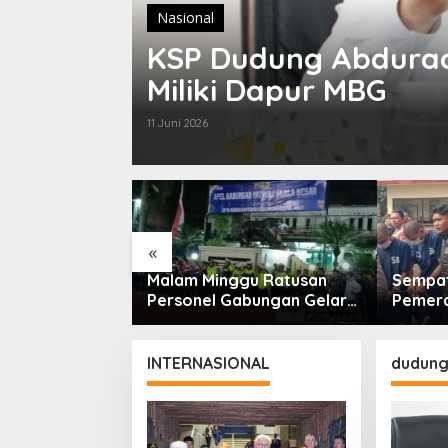
Nasional
KSP Dudung Abdura
Miliki Dapur MBG
11 Juni 2026
«
on Dewan Etik
Malam Minggu Ratusan
Sempat 
 Kader Diduga
Personel Gabungan Gelar
Pemera
sus Tambang
Apel, Lanjut Patroli Skala
Polisi
Besar Kabupaten Bandung
terdug
INTERNASIONAL
dudung