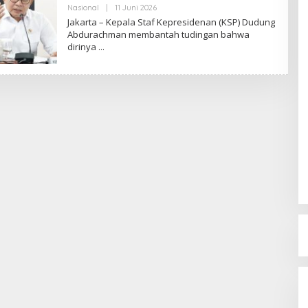
Nasional
|
11 Juni 2026
O
L
Jakarta – Kepala Staf Kepresidenan (KSP) Dudung
E
Abdurachman membantah tudingan bahwa
H
dirinya
R
E
D
A
K
S
I