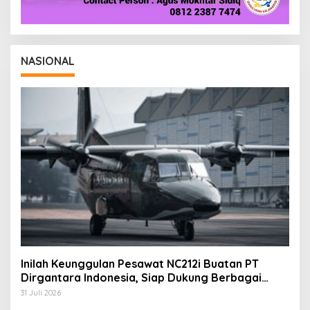
NASIONAL
Inilah Keunggulan Pesawat NC212i Buatan PT
Dirgantara Indonesia, Siap Dukung Berbagai
Operasi TNI
31 Juli 2026