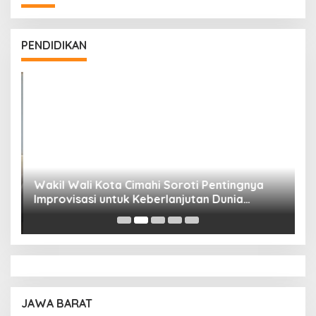
PENDIDIKAN
Wakil Wali Kota Cimahi Soroti Pentingnya
Y
Improvisasi untuk Keberlanjutan Dunia
S
Pendidikan
A
JAWA BARAT