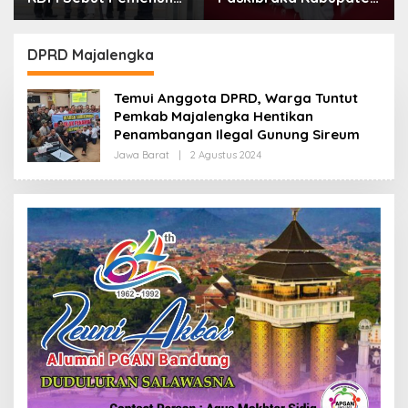
Kebutuhan Dasar
Bandung Mulai Ikuti
Masyarakat Jadi
Pemusatan Latihan
Fokus APBD Jabar
DPRD Majalengka
2027
Temui Anggota DPRD, Warga Tuntut
Pemkab Majalengka Hentikan
Penambangan Ilegal Gunung Sireum
Jawa Barat
|
2 Agustus 2024
O
L
E
H
R
E
D
A
K
S
I