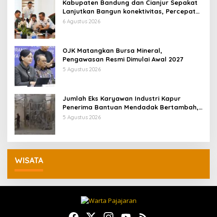
Kabupaten Bandung dan Cianjur Sepakat
Lanjutkan Bangun konektivitas, Percepat
Pertumbuhan Ekonomi Daerah
6 Agustus 2026
OJK Matangkan Bursa Mineral,
Pengawasan Resmi Dimulai Awal 2027
5 Agustus 2026
Jumlah Eks Karyawan Industri Kapur
Penerima Bantuan Mendadak Bertambah,
KDM: Kita Identifikasi
5 Agustus 2026
WISATA