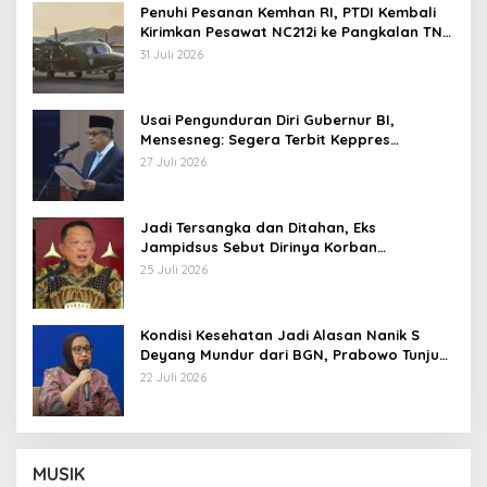
Penuhi Pesanan Kemhan RI, PTDI Kembali
Kirimkan Pesawat NC212i ke Pangkalan TNI
AU
31 Juli 2026
Usai Pengunduran Diri Gubernur BI,
Mensesneg: Segera Terbit Keppres
Pemberhentian dengan Hormat
27 Juli 2026
Jadi Tersangka dan Ditahan, Eks
Jampidsus Sebut Dirinya Korban
Kriminalisasi
25 Juli 2026
Kondisi Kesehatan Jadi Alasan Nanik S
Deyang Mundur dari BGN, Prabowo Tunjuk
Wamentan Sudaryono
22 Juli 2026
MUSIK