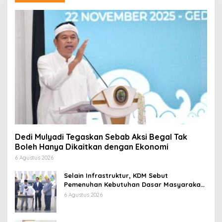
Dedi Mulyadi Tegaskan Sebab Aksi Begal Tak
Boleh Hanya Dikaitkan dengan Ekonomi
6 Agustus 2026
Selain Infrastruktur, KDM Sebut
Pemenuhan Kebutuhan Dasar Masyarakat
Jadi Fokus APBD Jabar 2027
6 Agustus 2026