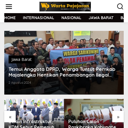
L
e
w
a
HOME
INTERNASIONAL
NASIONAL
JAWA BARAT
BA
t
i
k
e
k
o
n
t
Jawa Barat
e
Temui Anggota DPRD, Warga Tuntut Pemkab
n
Majalengka Hentikan Penambangan Ilegal
Gunung Sireum
2 Agustus 2024
«
»
Selain Infrastruktur,
Puluhan Calon
KDM Sebut Pemenuhan
Paskibraka Kabupaten