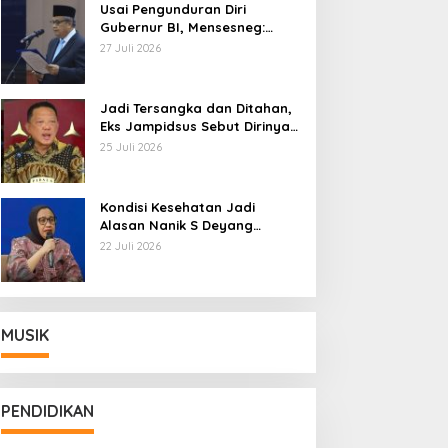
Usai Pengunduran Diri
Gubernur BI, Mensesneg:
Segera Terbit Keppres
27 Juli 2026
Pemberhentian dengan
Hormat
Jadi Tersangka dan Ditahan,
Eks Jampidsus Sebut Dirinya
Korban Kriminalisasi
25 Juli 2026
Kondisi Kesehatan Jadi
Alasan Nanik S Deyang
Mundur dari BGN, Prabowo
22 Juli 2026
Tunjuk Wamentan Sudaryono
MUSIK
PENDIDIKAN