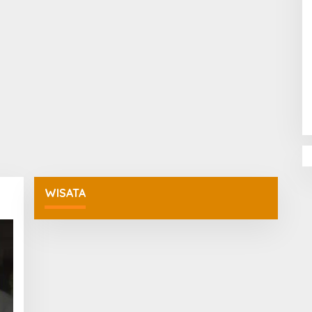
Penguatan Pendidikan Agama dan
Karakter Sekolah Nur Al Rahman
Bikin Sekolah di Malaysia Tertarik
Mempelajarinya
WISATA