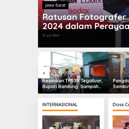
Jawa Barat
Ratusan Fotografer 
2024 dalam Perayaa
13 Juli 2024
«
 Sampah
Resmikan TPS3R Tegalluar,
Pangdam
olisis Siap
Bupati Bandung: Sampah
Sambut
Ribu Ton
Bukan Hanya Urusan
Menkop
an Jawa Barat
Pemerintah
Perhat
INTERNASIONAL
Doss C