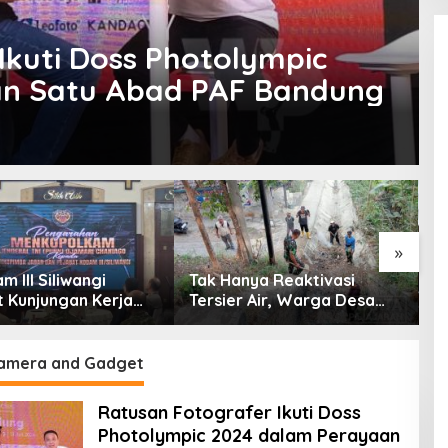
Ikuti Doss Photolympic
n Satu Abad PAF Bandung
»
 III Siliwangi
Tak Hanya Reaktivasi
B
 Kunjungan Kerja
Tersier Air, Warga Desa
P
olkam: Bentuk
Ciburuy Inginkan Jalan
P
ian Pemerintah
Alternatif di Padalarang
P
D
amera and Gadget
Ratusan Fotografer Ikuti Doss
Photolympic 2024 dalam Perayaan