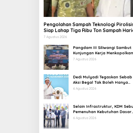
Pengolahan Sampah Teknologi Pirolisi
Siap Lahap Tiga Ribu Ton Sampah Hari
Jawa Barat
7 Agustus 2026
Pangdam III Siliwangi Sambut
Kunjungan Kerja Menkopolkam
Bentuk Perhatian Pemerintah
7 Agustus 2026
Dedi Mulyadi Tegaskan Sebab
Aksi Begal Tak Boleh Hanya
Dikaitkan dengan Ekonomi
6 Agustus 2026
Selain Infrastruktur, KDM Seb
Pemenuhan Kebutuhan Dasar
Masyarakat Jadi Fokus APBD
6 Agustus 2026
Jabar 2027