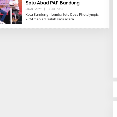
Satu Abad PAF Bandung
Jawa Barat
|
13 Juli 2024
O
L
Kota Bandung – Lomba foto Doss Photolympic
E
2024 menjadi salah satu acara
H
R
E
D
A
K
S
I