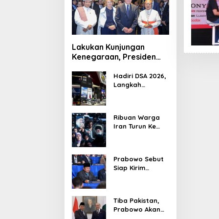
Lakukan Kunjungan
Kenegaraan, Presiden
Jerman Telusuri
Terowongan Siaturahmi
Hadiri DSA 2026,
Langkah
Strategis PTDI
Perkuat Kerja
Sama Bidang
Ribuan Warga
Pertahanan
Iran Turun Ke
dengan
Jalan Serukan
Malaysia
Pembalasan
Wafatnya
Prabowo Sebut
Khamenei
Siap Kirim
Delapan Ribu
Pasukan Dukung
Perdamaian
Tiba Pakistan,
Palestina
Prabowo Akan
Bahas