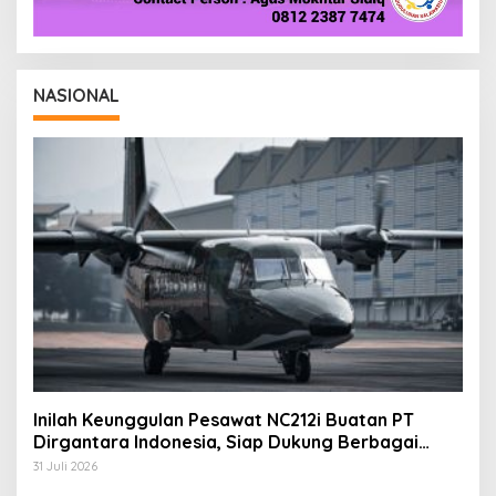
NASIONAL
Inilah Keunggulan Pesawat NC212i Buatan PT
Dirgantara Indonesia, Siap Dukung Berbagai
Operasi TNI
31 Juli 2026