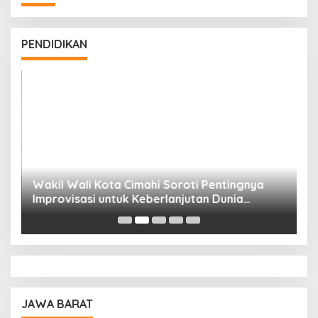
PENDIDIKAN
Wakil Wali Kota Cimahi Soroti Pentingnya
Y
Improvisasi untuk Keberlanjutan Dunia
S
Pendidikan
A
JAWA BARAT