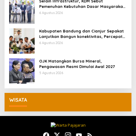
Selain Infrastruktur, KDM Sebut
Pemenuhan Kebutuhan Dasar Masyarakat
Jadi Fokus APBD Jabar 2027
6 Agustus 2026
Kabupaten Bandung dan Cianjur Sepakat
Lanjutkan Bangun konektivitas, Percepat
Pertumbuhan Ekonomi Daerah
6 Agustus 2026
OJK Matangkan Bursa Mineral,
Pengawasan Resmi Dimulai Awal 2027
5 Agustus 2026
WISATA