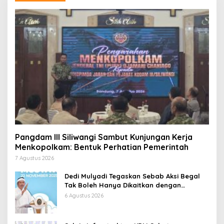
Pangdam III Siliwangi Sambut Kunjungan Kerja
Menkopolkam: Bentuk Perhatian Pemerintah
7 Agustus 2026
Dedi Mulyadi Tegaskan Sebab Aksi Begal
Tak Boleh Hanya Dikaitkan dengan
Ekonomi
6 Agustus 2026