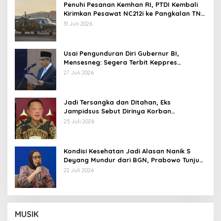
Penuhi Pesanan Kemhan RI, PTDI Kembali
Kirimkan Pesawat NC212i ke Pangkalan TNI
AU
31 Juli 2026
Usai Pengunduran Diri Gubernur BI,
Mensesneg: Segera Terbit Keppres
Pemberhentian dengan Hormat
27 Juli 2026
Jadi Tersangka dan Ditahan, Eks
Jampidsus Sebut Dirinya Korban
Kriminalisasi
25 Juli 2026
Kondisi Kesehatan Jadi Alasan Nanik S
Deyang Mundur dari BGN, Prabowo Tunjuk
Wamentan Sudaryono
22 Juli 2026
MUSIK