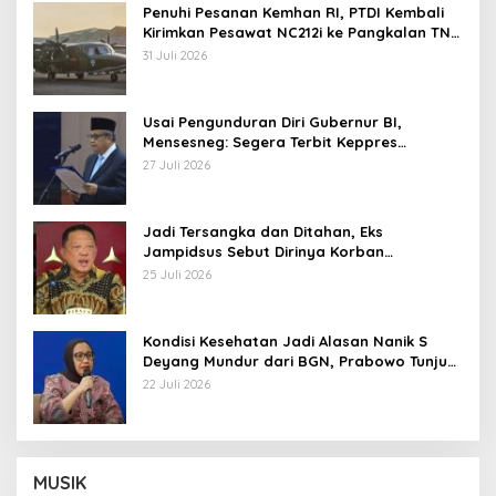
Penuhi Pesanan Kemhan RI, PTDI Kembali
Kirimkan Pesawat NC212i ke Pangkalan TNI
AU
31 Juli 2026
Usai Pengunduran Diri Gubernur BI,
Mensesneg: Segera Terbit Keppres
Pemberhentian dengan Hormat
27 Juli 2026
Jadi Tersangka dan Ditahan, Eks
Jampidsus Sebut Dirinya Korban
Kriminalisasi
25 Juli 2026
Kondisi Kesehatan Jadi Alasan Nanik S
Deyang Mundur dari BGN, Prabowo Tunjuk
Wamentan Sudaryono
22 Juli 2026
MUSIK