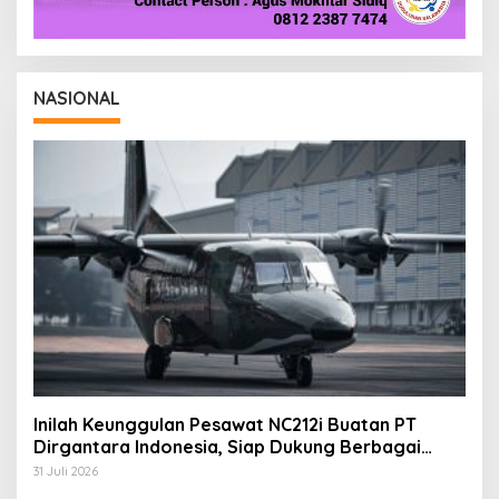
NASIONAL
Inilah Keunggulan Pesawat NC212i Buatan PT
Dirgantara Indonesia, Siap Dukung Berbagai
Operasi TNI
31 Juli 2026