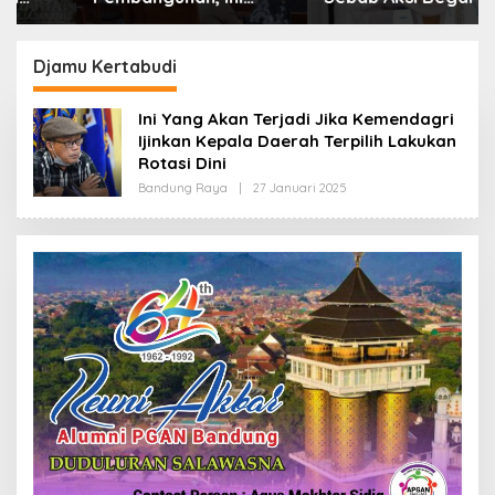
Alasan Pemkot Cimahi
Boleh Hanya Dikaitkan
Lakukan Pengurangan
dengan Ekonomi
Belanja Daerah
Djamu Kertabudi
Ini Yang Akan Terjadi Jika Kemendagri
Ijinkan Kepala Daerah Terpilih Lakukan
Rotasi Dini
Bandung Raya
|
27 Januari 2025
O
L
E
H
R
E
D
A
K
S
I