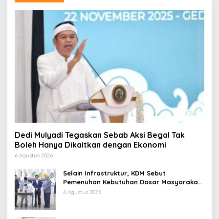
Dedi Mulyadi Tegaskan Sebab Aksi Begal Tak
Boleh Hanya Dikaitkan dengan Ekonomi
6 Agustus 2026
Selain Infrastruktur, KDM Sebut
Pemenuhan Kebutuhan Dasar Masyarakat
Jadi Fokus APBD Jabar 2027
6 Agustus 2026