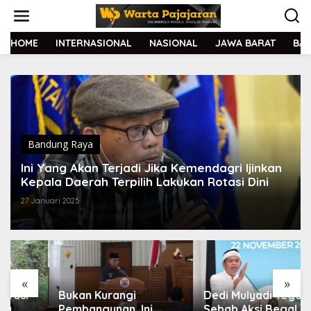
L
e
w
a
HOME
INTERNASIONAL
NASIONAL
JAWA BARAT
BA
t
i
k
e
k
o
n
t
Bandung Raya
e
Ini Yang Akan Terjadi Jika Kemendagri Ijinkan
n
Kepala Daerah Terpilih Lakukan Rotasi Dini
27 Januari 2025
«
»
Bukan Kurangi
Dedi Mulyadi Tegaskan
Pembangunan, Ini
Sebab Aksi Begal Tak