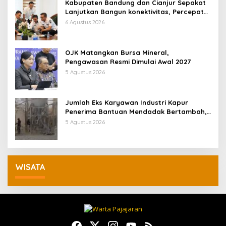
Kabupaten Bandung dan Cianjur Sepakat
Lanjutkan Bangun konektivitas, Percepat
Pertumbuhan Ekonomi Daerah
6 Agustus 2026
OJK Matangkan Bursa Mineral,
Pengawasan Resmi Dimulai Awal 2027
5 Agustus 2026
Jumlah Eks Karyawan Industri Kapur
Penerima Bantuan Mendadak Bertambah,
KDM: Kita Identifikasi
5 Agustus 2026
WISATA