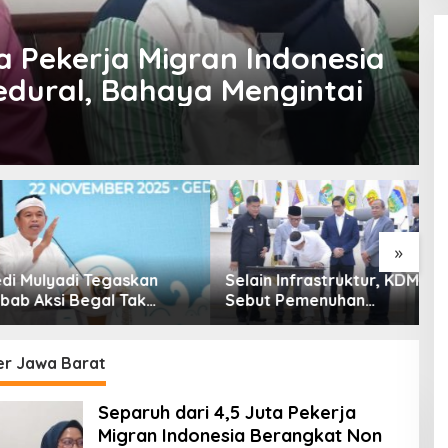
a Pekerja Migran Indonesia
dural, Bahaya Mengintai
»
ulyadi Tegaskan
Selain Infrastruktur, KDM
P
Aksi Begal Tak
Sebut Pemenuhan
K
Hanya Dikaitkan
Kebutuhan Dasar
I
 Ekonomi
Masyarakat Jadi Fokus
APBD Jabar 2027
er Jawa Barat
Separuh dari 4,5 Juta Pekerja
Migran Indonesia Berangkat Non