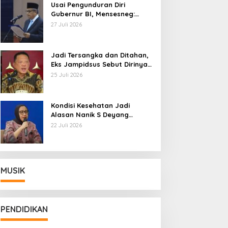
Usai Pengunduran Diri
Gubernur BI, Mensesneg:
Segera Terbit Keppres
27 Juli 2026
Pemberhentian dengan
Hormat
Jadi Tersangka dan Ditahan,
Eks Jampidsus Sebut Dirinya
Korban Kriminalisasi
25 Juli 2026
Kondisi Kesehatan Jadi
Alasan Nanik S Deyang
Mundur dari BGN, Prabowo
22 Juli 2026
Tunjuk Wamentan Sudaryono
MUSIK
PENDIDIKAN