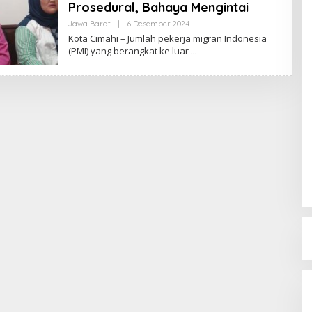
Prosedural, Bahaya Mengintai
Jawa Barat
|
6 Desember 2024
O
L
Kota Cimahi – Jumlah pekerja migran Indonesia
E
(PMI) yang berangkat ke luar
H
R
E
D
A
K
S
I