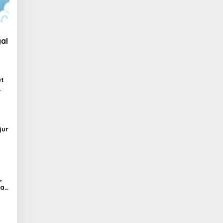
al
ut
jur
,
al