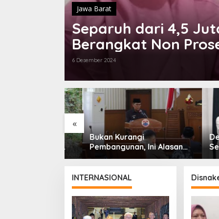
Jawa Barat
Separuh dari 4,5 Jut
Berangkat Non Prose
6 Desember 2024
«
eaktivasi
Bukan Kurangi
Dedi M
 Warga Desa
Pembangunan, Ini Alasan
Sebab 
nkan Jalan
Pemkot Cimahi Lakukan
Boleh 
i Padalarang
Pengurangan Belanja
dengan
Daerah
INTERNASIONAL
Disnak