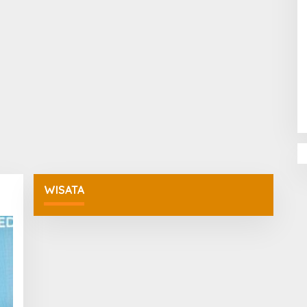
Penguatan Pendidikan Agama dan
Karakter Sekolah Nur Al Rahman
Bikin Sekolah di Malaysia Tertarik
Mempelajarinya
WISATA