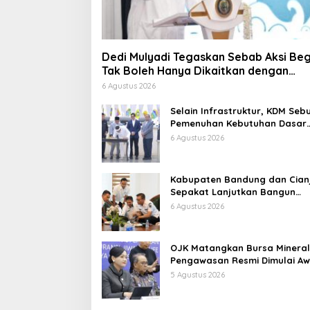
Dedi Mulyadi Tegaskan Sebab Aksi Beg
Tak Boleh Hanya Dikaitkan dengan
Ekonomi
6 Agustus 2026
Selain Infrastruktur, KDM Seb
Pemenuhan Kebutuhan Dasar
Masyarakat Jadi Fokus APBD
6 Agustus 2026
Jabar 2027
Kabupaten Bandung dan Cian
Sepakat Lanjutkan Bangun
konektivitas, Percepat
6 Agustus 2026
Pertumbuhan Ekonomi Daerah
OJK Matangkan Bursa Mineral
Pengawasan Resmi Dimulai Aw
2027
5 Agustus 2026