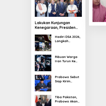
Lakukan Kunjungan
Kenegaraan, Presiden
Jerman Telusuri
Terowongan Siaturahmi
Hadiri DSA 2026,
Langkah
Strategis PTDI
Perkuat Kerja
Sama Bidang
Ribuan Warga
Pertahanan
Iran Turun Ke
dengan
Jalan Serukan
Malaysia
Pembalasan
Wafatnya
Prabowo Sebut
Khamenei
Siap Kirim
Delapan Ribu
Pasukan Dukung
Perdamaian
Tiba Pakistan,
Palestina
Prabowo Akan
Bahas