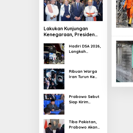
Lakukan Kunjungan
Kenegaraan, Presiden
Jerman Telusuri
Terowongan Siaturahmi
Hadiri DSA 2026,
Langkah
Strategis PTDI
Perkuat Kerja
Sama Bidang
Ribuan Warga
Pertahanan
Iran Turun Ke
dengan
Jalan Serukan
Malaysia
Pembalasan
Wafatnya
Prabowo Sebut
Khamenei
Siap Kirim
Delapan Ribu
Pasukan Dukung
Perdamaian
Tiba Pakistan,
Palestina
Prabowo Akan
Bahas