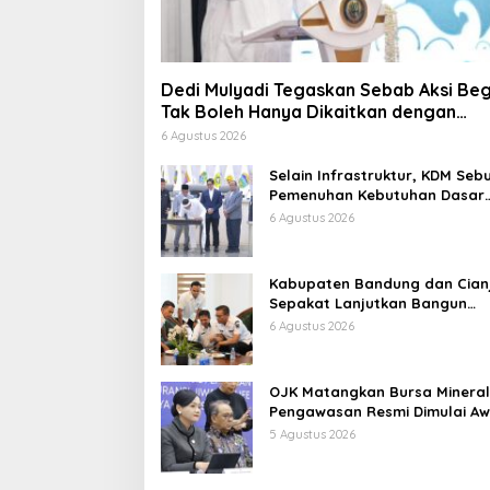
Dedi Mulyadi Tegaskan Sebab Aksi Beg
Tak Boleh Hanya Dikaitkan dengan
Ekonomi
6 Agustus 2026
Selain Infrastruktur, KDM Seb
Pemenuhan Kebutuhan Dasar
Masyarakat Jadi Fokus APBD
6 Agustus 2026
Jabar 2027
Kabupaten Bandung dan Cian
Sepakat Lanjutkan Bangun
konektivitas, Percepat
6 Agustus 2026
Pertumbuhan Ekonomi Daerah
OJK Matangkan Bursa Mineral
Pengawasan Resmi Dimulai Aw
2027
5 Agustus 2026