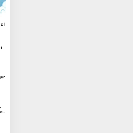
al
ut
jur
,
al