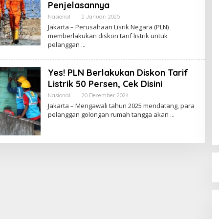
Penjelasannya
Nasional
|
2 Januari 2025
O
L
Jakarta – Perusahaan Lisrik Negara (PLN)
E
memberlakukan diskon tarif listrik untuk
H
pelanggan
R
E
D
A
Yes! PLN Berlakukan Diskon Tarif
K
S
Listrik 50 Persen, Cek Disini
I
Nasional
|
20 Desember 2024
O
L
Jakarta – Mengawali tahun 2025 mendatang, para
E
pelanggan golongan rumah tangga akan
H
R
E
D
A
K
S
I