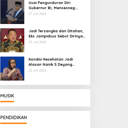
Usai Pengunduran Diri
Gubernur BI, Mensesneg:
Segera Terbit Keppres
27 Juli 2026
Pemberhentian dengan
Hormat
Jadi Tersangka dan Ditahan,
Eks Jampidsus Sebut Dirinya
Korban Kriminalisasi
25 Juli 2026
Kondisi Kesehatan Jadi
Alasan Nanik S Deyang
Mundur dari BGN, Prabowo
22 Juli 2026
Tunjuk Wamentan Sudaryono
MUSIK
PENDIDIKAN