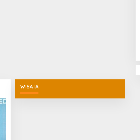
Penguatan Pendidikan Agama dan
Karakter Sekolah Nur Al Rahman
Bikin Sekolah di Malaysia Tertarik
Mempelajarinya
WISATA