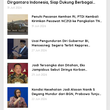
Dirgantara Indonesia, Siap Dukung Berbagai
Operasi TNI
31 Juli 2026
Penuhi Pesanan Kemhan RI, PTDI Kembali
Kirimkan Pesawat NC212i ke Pangkalan TNI
AU
31 Juli 2026
Usai Pengunduran Diri Gubernur BI,
Mensesneg: Segera Terbit Keppres
Pemberhentian dengan Hormat
27 Juli 2026
Jadi Tersangka dan Ditahan, Eks
Jampidsus Sebut Dirinya Korban
Kriminalisasi
25 Juli 2026
Kondisi Kesehatan Jadi Alasan Nanik S
Deyang Mundur dari BGN, Prabowo Tunjuk
Wamentan Sudaryono
22 Juli 2026