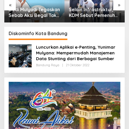
«
»
Dedi Mulyadi Tegaskan
Selain Infrastruktur,
Sebab Aksi Begal Tak
KDM Sebut Pemenuhan
Boleh Hanya Dikaitkan
Kebutuhan Dasar
dengan Ekonomi
Masyarakat Jadi
Fokus APBD Jabar
Diskominfo Kota Bandung
2027
Luncurkan Aplikai e-Penting, Yunimar
Mulyana: Mempermudah Manajemen
Data Stunting dari Berbagai Sumber
Bandung Raya
|
21 Oktober 2022
O
L
E
H
R
E
D
A
K
S
I