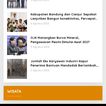
6 Agustus 2026
Kabupaten Bandung dan Cianjur Sepakat
Lanjutkan Bangun konektivitas, Percepat
Pertumbuhan Ekonomi Daerah
6 Agustus 2026
OJK Matangkan Bursa Mineral,
Pengawasan Resmi Dimulai Awal 2027
5 Agustus 2026
Jumlah Eks Karyawan Industri Kapur
Penerima Bantuan Mendadak Bertambah,
KDM: Kita Identifikasi
5 Agustus 2026
WISATA