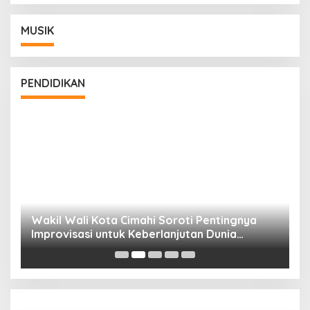
MUSIK
PENDIDIKAN
Wakil Wali Kota Cimahi Soroti Pentingnya
Y
Improvisasi untuk Keberlanjutan Dunia
S
Pendidikan
A