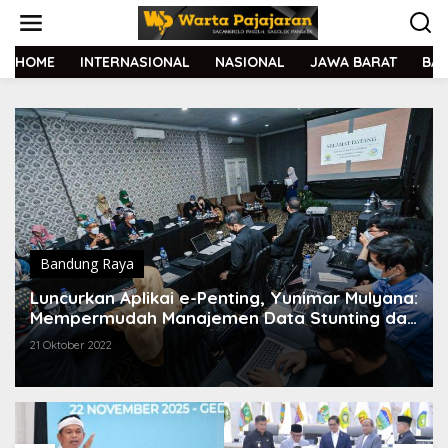
L
e
w
a
HOME
INTERNASIONAL
NASIONAL
JAWA BARAT
BA
t
i
k
e
k
o
n
t
e
n
Bandung Raya
Luncurkan Aplikai e-Penting, Yunimar Mulyana:
Mempermudah Manajemen Data Stunting dari
Berbagai Sumber
21 Oktober 2022