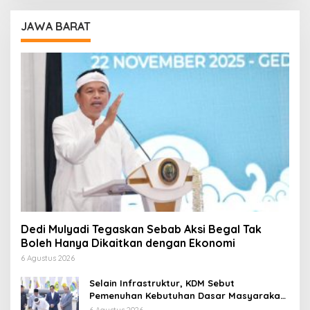
JAWA BARAT
Dedi Mulyadi Tegaskan Sebab Aksi Begal Tak
Boleh Hanya Dikaitkan dengan Ekonomi
6 Agustus 2026
Selain Infrastruktur, KDM Sebut
Pemenuhan Kebutuhan Dasar Masyarakat
Jadi Fokus APBD Jabar 2027