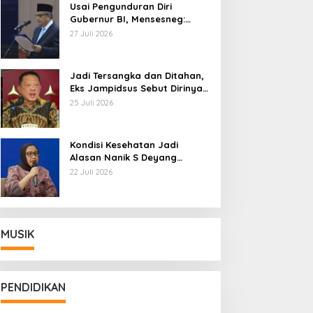
Usai Pengunduran Diri
Gubernur BI, Mensesneg:
Segera Terbit Keppres
27 Juli 2026
Pemberhentian dengan
Hormat
Jadi Tersangka dan Ditahan,
Eks Jampidsus Sebut Dirinya
Korban Kriminalisasi
25 Juli 2026
Kondisi Kesehatan Jadi
Alasan Nanik S Deyang
Mundur dari BGN, Prabowo
22 Juli 2026
Tunjuk Wamentan Sudaryono
MUSIK
PENDIDIKAN