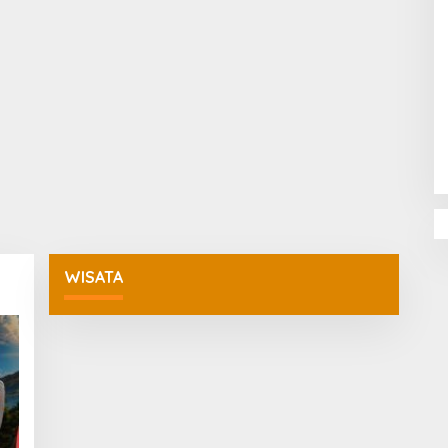
Penguatan Pendidikan Agama dan
Karakter Sekolah Nur Al Rahman
Bikin Sekolah di Malaysia Tertarik
Mempelajarinya
WISATA