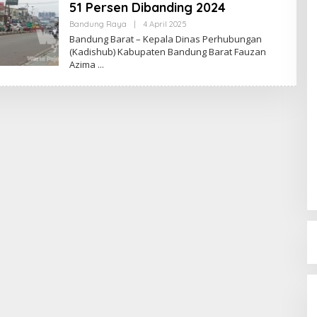
51 Persen Dibanding 2024
Bandung Raya
|
4 April 2025
O
L
Bandung Barat – Kepala Dinas Perhubungan
E
(Kadishub) Kabupaten Bandung Barat Fauzan
H
Azima
R
E
D
A
K
S
I