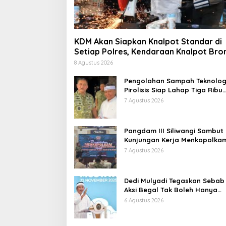
KDM Akan Siapkan Knalpot Standar di
Setiap Polres, Kendaraan Knalpot Bro
Tertangkap Langsung Ganti
8 Agustus 2026
Pengolahan Sampah Teknolog
Pirolisis Siap Lahap Tiga Ribu
Ton Sampah Harian Jawa Bar
7 Agustus 2026
Pangdam III Siliwangi Sambut
Kunjungan Kerja Menkopolkam
Bentuk Perhatian Pemerintah
7 Agustus 2026
Dedi Mulyadi Tegaskan Sebab
Aksi Begal Tak Boleh Hanya
Dikaitkan dengan Ekonomi
6 Agustus 2026