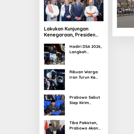
Lakukan Kunjungan
Kenegaraan, Presiden
Jerman Telusuri
Terowongan Siaturahmi
Hadiri DSA 2026,
Langkah
Strategis PTDI
Perkuat Kerja
Sama Bidang
Ribuan Warga
Pertahanan
Iran Turun Ke
dengan
Jalan Serukan
Malaysia
Pembalasan
Wafatnya
Prabowo Sebut
Khamenei
Siap Kirim
Delapan Ribu
Pasukan Dukung
Perdamaian
Tiba Pakistan,
Palestina
Prabowo Akan
Bahas