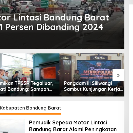
or Lintasi Bandung Barat
1 Persen Dibanding 2024
»
an TPS3R Tegalluar,
Pangdam III Siliwangi
T
 Bandung: Sampah
Sambut Kunjungan Kerja
T
Hanya Urusan
Menkopolkam: Bentuk
C
ntah
Perhatian Pemerintah
A
 Kabupaten Bandung Barat
Pemudik Sepeda Motor Lintasi
Bandung Barat Alami Peningkatan