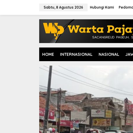
L
e
Sabtu, 8 Agustus 2026
Hubungi Kami
Pedoma
w
a
t
i
k
e
k
o
HOME
INTERNASIONAL
NASIONAL
JA
n
t
e
n