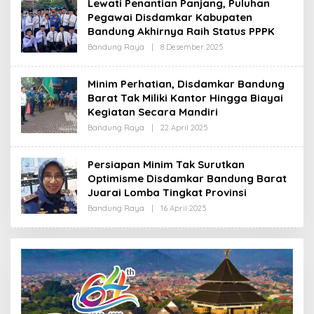
Lewati Penantian Panjang, Puluhan
R
Pegawai Disdamkar Kabupaten
E
D
Bandung Akhirnya Raih Status PPPK
A
K
Bandung Raya
|
8 Desember 2025
O
S
L
I
E
H
Minim Perhatian, Disdamkar Bandung
R
Barat Tak Miliki Kantor Hingga Biayai
E
D
Kegiatan Secara Mandiri
A
K
Bandung Raya
|
22 April 2025
O
S
L
I
E
H
Persiapan Minim Tak Surutkan
R
Optimisme Disdamkar Bandung Barat
E
D
Juarai Lomba Tingkat Provinsi
A
K
Bandung Raya
|
16 April 2025
O
S
L
I
E
H
R
E
D
A
K
S
I