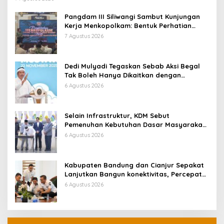
Pangdam III Siliwangi Sambut Kunjungan
Kerja Menkopolkam: Bentuk Perhatian
Pemerintah
7 Agustus 2026
Dedi Mulyadi Tegaskan Sebab Aksi Begal
Tak Boleh Hanya Dikaitkan dengan
Ekonomi
6 Agustus 2026
Selain Infrastruktur, KDM Sebut
Pemenuhan Kebutuhan Dasar Masyarakat
Jadi Fokus APBD Jabar 2027
6 Agustus 2026
Kabupaten Bandung dan Cianjur Sepakat
Lanjutkan Bangun konektivitas, Percepat
Pertumbuhan Ekonomi Daerah
6 Agustus 2026