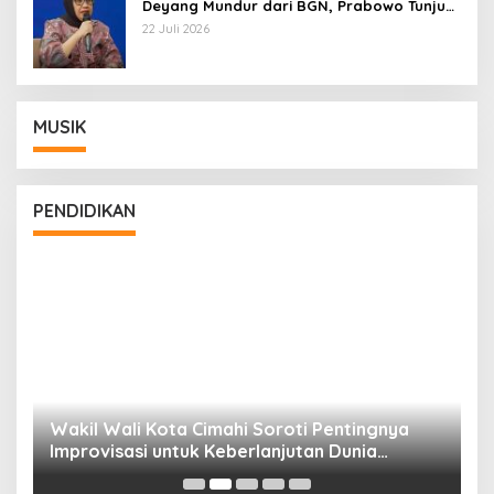
Deyang Mundur dari BGN, Prabowo Tunjuk
Wamentan Sudaryono
22 Juli 2026
MUSIK
PENDIDIKAN
Wakil Wali Kota Cimahi Soroti Pentingnya
Y
Improvisasi untuk Keberlanjutan Dunia
S
Pendidikan
A