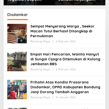
Bandung: Sampah
Kerja Menkopolkam:
Bukan Hanya Urusan
Bentuk Perhatian
Pemerintah
Pemerintah
Disdamkar
Sempat Menyerang Warga , Seekor
Macan Tutul Berhasil Ditangkap di
Permukiman
Bandung Raya
|
6 Februari 2026
O
L
E
H
Empat Hari Pencarian, Wanita Hanyut
R
di Sungai Cijagra Ditemukan di Kolong
E
D
Jembatan BBS
A
K
Bandung Raya
|
6 Februari 2026
O
S
L
I
E
H
Prihatin Atas Kondisi Prasarana
R
Disdamkar, DPRD Kabupaten Bandung
E
D
Janji Dorong Tambah Anggaran
A
K
Bandung Raya
|
14 Januari 2026
O
S
L
I
E
H