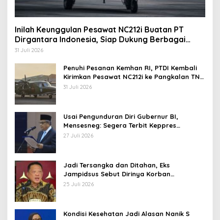
Inilah Keunggulan Pesawat NC212i Buatan PT
Dirgantara Indonesia, Siap Dukung Berbagai
Operasi TNI
31 Juli 2026
Penuhi Pesanan Kemhan RI, PTDI Kembali
Kirimkan Pesawat NC212i ke Pangkalan TNI
AU
31 Juli 2026
Usai Pengunduran Diri Gubernur BI,
Mensesneg: Segera Terbit Keppres
Pemberhentian dengan Hormat
27 Juli 2026
Jadi Tersangka dan Ditahan, Eks
Jampidsus Sebut Dirinya Korban
Kriminalisasi
25 Juli 2026
Kondisi Kesehatan Jadi Alasan Nanik S