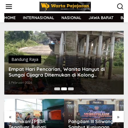
L
e
w
a
HOME
INTERNASIONAL
NASIONAL
JAWA BARAT
BA
t
i
k
e
k
o
n
t
Bandung Raya
e
Empat Hari Pencarian, Wanita Hanyut di
n
Sungai Cijagra Ditemukan di Kolong
Jembatan BBS
6 Februari 2026
«
»
Resmikan TPS3R
Pangdam III Siliwangi
Tegalluar, Bupati
Sambut Kunjungan