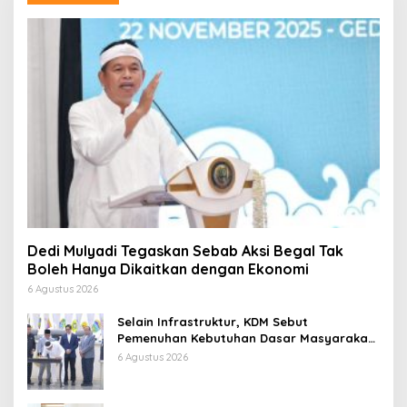
Dedi Mulyadi Tegaskan Sebab Aksi Begal Tak
Boleh Hanya Dikaitkan dengan Ekonomi
6 Agustus 2026
Selain Infrastruktur, KDM Sebut
Pemenuhan Kebutuhan Dasar Masyarakat
Jadi Fokus APBD Jabar 2027
6 Agustus 2026