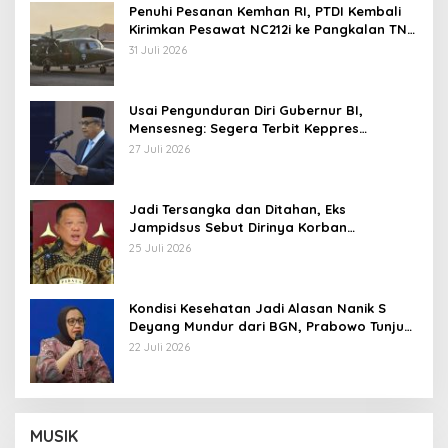
Penuhi Pesanan Kemhan RI, PTDI Kembali
Kirimkan Pesawat NC212i ke Pangkalan TNI
AU
31 Juli 2026
Usai Pengunduran Diri Gubernur BI,
Mensesneg: Segera Terbit Keppres
Pemberhentian dengan Hormat
27 Juli 2026
Jadi Tersangka dan Ditahan, Eks
Jampidsus Sebut Dirinya Korban
Kriminalisasi
25 Juli 2026
Kondisi Kesehatan Jadi Alasan Nanik S
Deyang Mundur dari BGN, Prabowo Tunjuk
Wamentan Sudaryono
22 Juli 2026
MUSIK