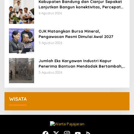
Kabupaten Bandung dan Cianjur Sepakat
Lanjutkan Bangun konektivitas, Percepat
Pertumbuhan Ekonomi Daerah
6 Agustus 2026
OJK Matangkan Bursa Mineral,
Pengawasan Resmi Dimulai Awal 2027
5 Agustus 2026
Jumlah Eks Karyawan Industri Kapur
Penerima Bantuan Mendadak Bertambah,
KDM: Kita Identifikasi
5 Agustus 2026
WISATA