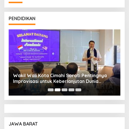
PENDIDIKAN
Wakil Wali Kota Cimahi Soroti Pentingnya
Y
Improvisasi untuk Keberlanjutan Dunia
S
Pendidikan
A
JAWA BARAT