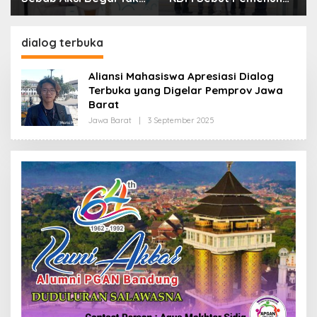
Boleh Hanya Dikaitkan
Kebutuhan Dasar
dengan Ekonomi
Masyarakat Jadi
Fokus APBD Jabar
dialog terbuka
2027
Aliansi Mahasiswa Apresiasi Dialog
Terbuka yang Digelar Pemprov Jawa
Barat
Jawa Barat
|
3 September 2025
O
L
E
H
R
E
D
A
K
S
I