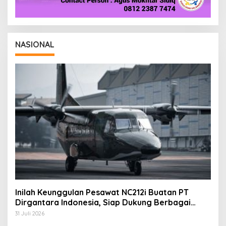
NASIONAL
Inilah Keunggulan Pesawat NC212i Buatan PT
Dirgantara Indonesia, Siap Dukung Berbagai
Operasi TNI
31 Juli 2026