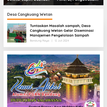
Kota Cimahi: Kita Ingin
Resmi Dimulai Awal
Komisioner Baznas
2027
Berintegritas
Desa Cangkuang Wetan
Tuntaskan Masalah sampah, Desa
Cangkuang Wetan Gelar Diseminasi
Manajemen Pengelolaan Sampah
Bandung Raya
|
12 Juli 2024
O
L
E
H
R
E
D
A
K
S
I