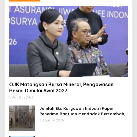
OJK Matangkan Bursa Mineral, Pengawasan
Resmi Dimulai Awal 2027
5 Agustus 2026
Jumlah Eks Karyawan Industri Kapur
Penerima Bantuan Mendadak Bertambah,
KDM: Kita Identifikasi
5 Agustus 2026