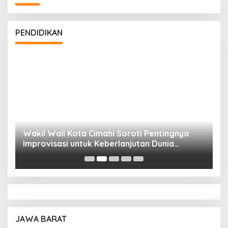
PENDIDIKAN
Wakil Wali Kota Cimahi Soroti Pentingnya
Y
Improvisasi untuk Keberlanjutan Dunia
S
Pendidikan
A
JAWA BARAT