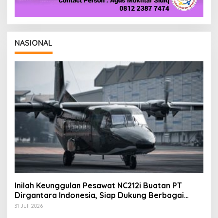
NASIONAL
Inilah Keunggulan Pesawat NC212i Buatan PT
Dirgantara Indonesia, Siap Dukung Berbagai
Operasi TNI
31 Juli 2026