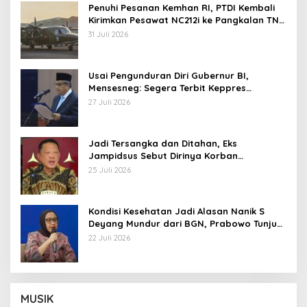
Penuhi Pesanan Kemhan RI, PTDI Kembali
Kirimkan Pesawat NC212i ke Pangkalan TNI
AU
31 Juli 2026
Usai Pengunduran Diri Gubernur BI,
Mensesneg: Segera Terbit Keppres
Pemberhentian dengan Hormat
27 Juli 2026
Jadi Tersangka dan Ditahan, Eks
Jampidsus Sebut Dirinya Korban
Kriminalisasi
25 Juli 2026
Kondisi Kesehatan Jadi Alasan Nanik S
Deyang Mundur dari BGN, Prabowo Tunjuk
Wamentan Sudaryono
22 Juli 2026
MUSIK