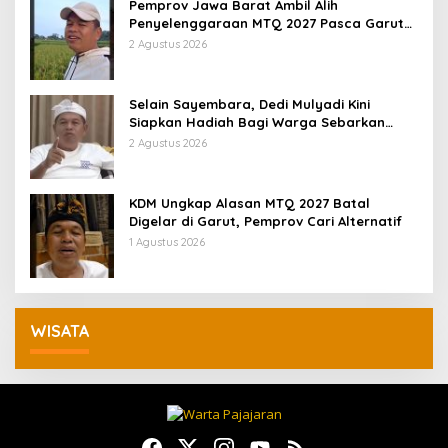
Pemprov Jawa Barat Ambil Alih
Penyelenggaraan MTQ 2027 Pasca Garut
Mundur Jadi Tuan Rumah
2 Agustus 2026
Selain Sayembara, Dedi Mulyadi Kini
Siapkan Hadiah Bagi Warga Sebarkan
Lokasi Penjualan Narkotika
2 Agustus 2026
KDM Ungkap Alasan MTQ 2027 Batal
Digelar di Garut, Pemprov Cari Alternatif
1 Agustus 2026
WISATA