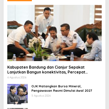
Kabupaten Bandung dan Cianjur Sepakat
Lanjutkan Bangun konektivitas, Percepat
Pertumbuhan Ekonomi Daerah
6 Agustus 2026
OJK Matangkan Bursa Mineral,
Pengawasan Resmi Dimulai Awal 2027
5 Agustus 2026