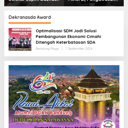
Kota Cimahi: Kita Ingin
Resmi Dimulai Awal
Komisioner Baznas
2027
Berintegritas
Dekranasda Award
Optimalisasi SDM Jadi Solusi
Pembangunan Ekonomi Cimahi
Ditengah Keterbatasan SDA
Bandung Raya
|
7 September 2024
O
L
E
H
R
E
D
A
K
S
I