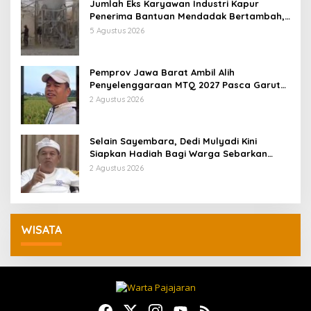
Jumlah Eks Karyawan Industri Kapur
Penerima Bantuan Mendadak Bertambah,
KDM: Kita Identifikasi
5 Agustus 2026
Pemprov Jawa Barat Ambil Alih
Penyelenggaraan MTQ 2027 Pasca Garut
Mundur Jadi Tuan Rumah
2 Agustus 2026
Selain Sayembara, Dedi Mulyadi Kini
Siapkan Hadiah Bagi Warga Sebarkan
Lokasi Penjualan Narkotika
2 Agustus 2026
WISATA