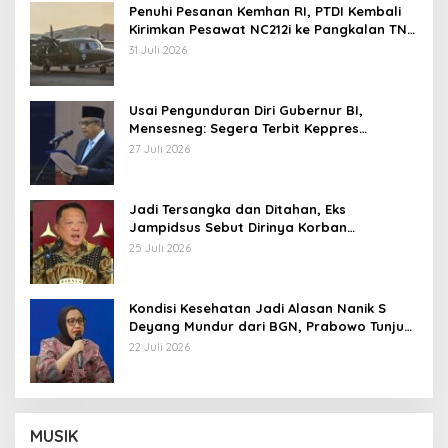
Penuhi Pesanan Kemhan RI, PTDI Kembali
Kirimkan Pesawat NC212i ke Pangkalan TNI
AU
31 Juli 2026
Usai Pengunduran Diri Gubernur BI,
Mensesneg: Segera Terbit Keppres
Pemberhentian dengan Hormat
27 Juli 2026
Jadi Tersangka dan Ditahan, Eks
Jampidsus Sebut Dirinya Korban
Kriminalisasi
25 Juli 2026
Kondisi Kesehatan Jadi Alasan Nanik S
Deyang Mundur dari BGN, Prabowo Tunjuk
Wamentan Sudaryono
22 Juli 2026
MUSIK