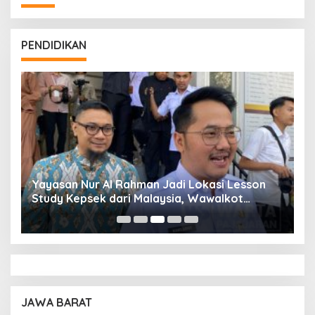
PENDIDIKAN
Yayasan Nur Al Rahman Jadi Lokasi Lesson
P
Study Kepsek dari Malaysia, Wawalkot
B
Adhitia: Kami Bangga
d
JAWA BARAT