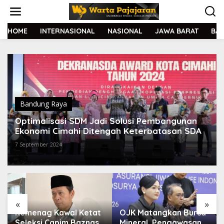
L
e
w
a
HOME
INTERNASIONAL
NASIONAL
JAWA BARAT
BA
t
i
k
e
k
o
n
t
Bandung Raya
e
Optimalisasi SDM Jadi Solusi Pembangunan
n
Ekonomi Cimahi Ditengah Keterbatasan SDA
7 September 2024
«
»
Kemenag Kawal Ketat
OJK Matangkan Bursa
Seleksi Capim Baznas
Mineral, Pengawasan