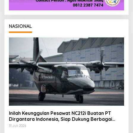
NASIONAL
Inilah Keunggulan Pesawat NC212i Buatan PT
Dirgantara Indonesia, Siap Dukung Berbagai
Operasi TNI
31 Juli 2026