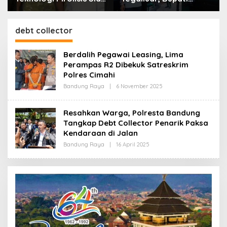
Lahap Tiga Ribu Ton
Bandung: Sampah
Sampah Harian Jawa
Bukan Hanya Urusan
Barat
Pemerintah
debt collector
Berdalih Pegawai Leasing, Lima
Perampas R2 Dibekuk Satreskrim
Polres Cimahi
Bandung Raya
|
6 November 2025
O
L
E
H
Resahkan Warga, Polresta Bandung
R
Tangkap Debt Collector Penarik Paksa
E
D
Kendaraan di Jalan
A
K
Bandung Raya
|
16 April 2025
O
S
L
I
E
H
R
E
D
A
K
S
I