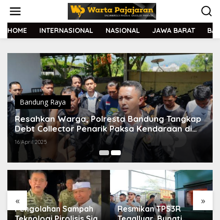
L
e
w
a
HOME
INTERNASIONAL
NASIONAL
JAWA BARAT
BA
t
i
k
e
k
o
n
t
Bandung Raya
e
Resahkan Warga, Polresta Bandung Tangkap
n
Debt Collector Penarik Paksa Kendaraan di
Jalan
16 April 2025
«
»
Pengolahan Sampah
Resmikan TPS3R
Teknologi Pirolisis Siap
Tegalluar, Bupati