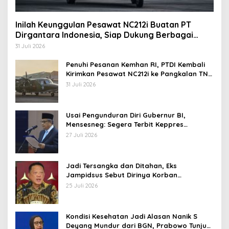
Inilah Keunggulan Pesawat NC212i Buatan PT
Dirgantara Indonesia, Siap Dukung Berbagai
Operasi TNI
31 Juli 2026
Penuhi Pesanan Kemhan RI, PTDI Kembali
Kirimkan Pesawat NC212i ke Pangkalan TNI
AU
31 Juli 2026
Usai Pengunduran Diri Gubernur BI,
Mensesneg: Segera Terbit Keppres
Pemberhentian dengan Hormat
27 Juli 2026
Jadi Tersangka dan Ditahan, Eks
Jampidsus Sebut Dirinya Korban
Kriminalisasi
25 Juli 2026
Kondisi Kesehatan Jadi Alasan Nanik S
Deyang Mundur dari BGN, Prabowo Tunjuk