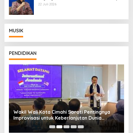
Wamentan Sudaryono
22 Juli 2026
MUSIK
PENDIDIKAN
Wakil Wali Kota Cimahi Soroti Pentingnya
Y
Improvisasi untuk Keberlanjutan Dunia
S
Pendidikan
A