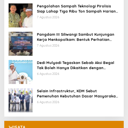
Pengolahan Sampah Teknologi Pirolisis
Siap Lahap Tiga Ribu Ton Sampah Harian
Jawa Barat
7 Agustus 2026
Pangdam III Siliwangi Sambut Kunjungan
Kerja Menkopolkam: Bentuk Perhatian
Pemerintah
7 Agustus 2026
Dedi Mulyadi Tegaskan Sebab Aksi Begal
Tak Boleh Hanya Dikaitkan dengan
Ekonomi
6 Agustus 2026
Selain Infrastruktur, KDM Sebut
Pemenuhan Kebutuhan Dasar Masyarakat
Jadi Fokus APBD Jabar 2027
6 Agustus 2026
WISATA