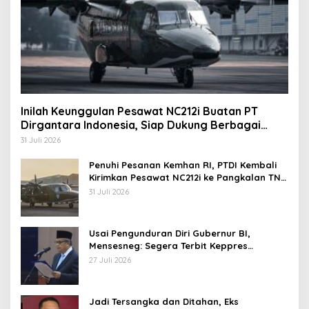
Inilah Keunggulan Pesawat NC212i Buatan PT
Dirgantara Indonesia, Siap Dukung Berbagai
Operasi TNI
31 Juli 2026
Penuhi Pesanan Kemhan RI, PTDI Kembali
Kirimkan Pesawat NC212i ke Pangkalan TNI
AU
31 Juli 2026
Usai Pengunduran Diri Gubernur BI,
Mensesneg: Segera Terbit Keppres
Pemberhentian dengan Hormat
27 Juli 2026
Jadi Tersangka dan Ditahan, Eks