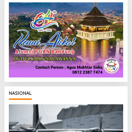
R
E
D
A
K
S
I
NASIONAL