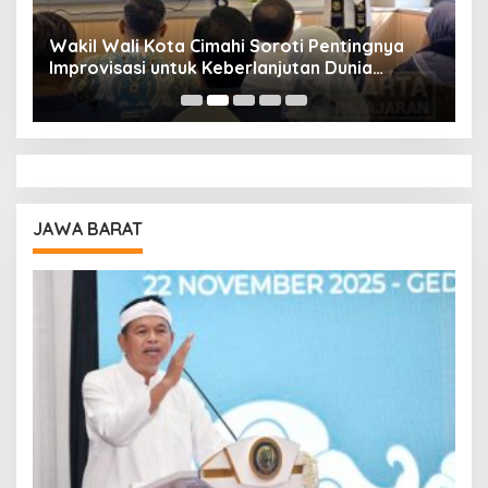
Wakil Wali Kota Cimahi Soroti Pentingnya
Y
Improvisasi untuk Keberlanjutan Dunia
S
Pendidikan
A
JAWA BARAT