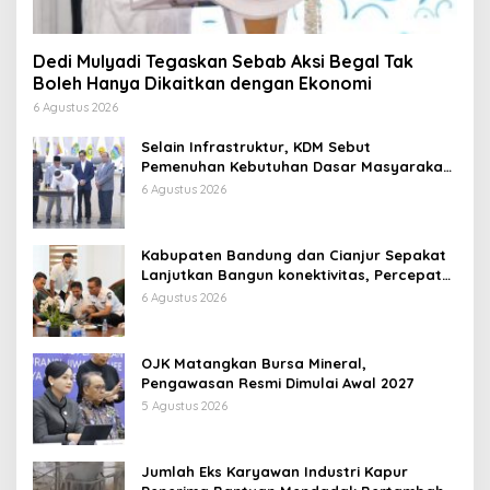
Dedi Mulyadi Tegaskan Sebab Aksi Begal Tak
Boleh Hanya Dikaitkan dengan Ekonomi
6 Agustus 2026
Selain Infrastruktur, KDM Sebut
Pemenuhan Kebutuhan Dasar Masyarakat
Jadi Fokus APBD Jabar 2027
6 Agustus 2026
Kabupaten Bandung dan Cianjur Sepakat
Lanjutkan Bangun konektivitas, Percepat
Pertumbuhan Ekonomi Daerah
6 Agustus 2026
OJK Matangkan Bursa Mineral,
Pengawasan Resmi Dimulai Awal 2027
5 Agustus 2026
Jumlah Eks Karyawan Industri Kapur