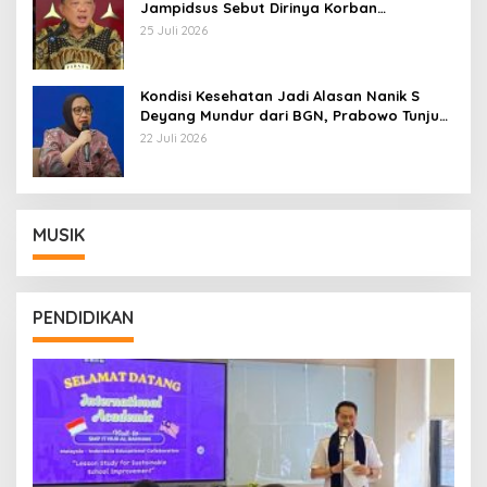
Jampidsus Sebut Dirinya Korban
Kriminalisasi
25 Juli 2026
Kondisi Kesehatan Jadi Alasan Nanik S
Deyang Mundur dari BGN, Prabowo Tunjuk
Wamentan Sudaryono
22 Juli 2026
MUSIK
PENDIDIKAN