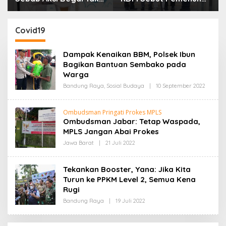
Boleh Hanya Dikaitkan
Kebutuhan Dasar
dengan Ekonomi
Masyarakat Jadi
Fokus APBD Jabar
Covid19
2027
Dampak Kenaikan BBM, Polsek Ibun
Bagikan Bantuan Sembako pada
Warga
Bandung Raya
,
Sosial Budaya
|
10 September 2022
O
L
E
H
Ombudsman Pringati Prokes MPLS
R
Ombudsman Jabar: Tetap Waspada,
E
D
MPLS Jangan Abai Prokes
A
K
Jawa Barat
|
21 Juli 2022
O
S
L
I
E
H
Tekankan Booster, Yana: Jika Kita
R
Turun ke PPKM Level 2, Semua Kena
E
D
Rugi
A
K
Bandung Raya
|
19 Juli 2022
O
S
L
I
E
H