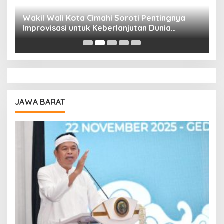
Wakil Wali Kota Cimahi Soroti Pentingnya
Y
Improvisasi untuk Keberlanjutan Dunia
S
Pendidikan
A
JAWA BARAT