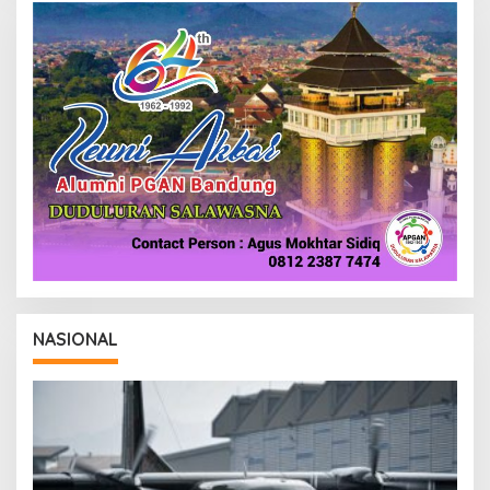
D
A
K
S
I
NASIONAL