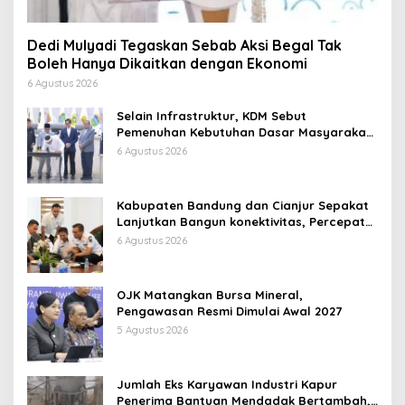
Dedi Mulyadi Tegaskan Sebab Aksi Begal Tak
Boleh Hanya Dikaitkan dengan Ekonomi
6 Agustus 2026
Selain Infrastruktur, KDM Sebut
Pemenuhan Kebutuhan Dasar Masyarakat
Jadi Fokus APBD Jabar 2027
6 Agustus 2026
Kabupaten Bandung dan Cianjur Sepakat
Lanjutkan Bangun konektivitas, Percepat
Pertumbuhan Ekonomi Daerah
6 Agustus 2026
OJK Matangkan Bursa Mineral,
Pengawasan Resmi Dimulai Awal 2027
5 Agustus 2026
Jumlah Eks Karyawan Industri Kapur
Penerima Bantuan Mendadak Bertambah,