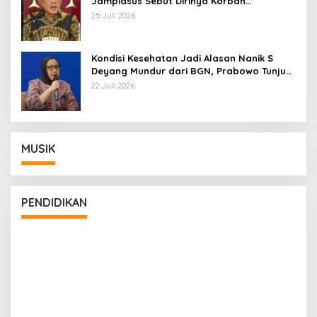
Jampidsus Sebut Dirinya Korban
Kriminalisasi
25 Juli 2026
Kondisi Kesehatan Jadi Alasan Nanik S
Deyang Mundur dari BGN, Prabowo Tunjuk
Wamentan Sudaryono
22 Juli 2026
MUSIK
PENDIDIKAN