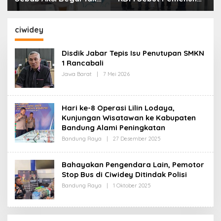
Boleh Hanya Dikaitkan
Kebutuhan Dasar
dengan Ekonomi
Masyarakat Jadi
Fokus APBD Jabar
ciwidey
2027
Disdik Jabar Tepis Isu Penutupan SMKN
1 Rancabali
Jawa Barat
|
7 Mei 2026
O
L
E
H
R
Hari ke-8 Operasi Lilin Lodaya,
E
D
Kunjungan Wisatawan ke Kabupaten
A
Bandung Alami Peningkatan
K
S
Bandung Raya
|
27 Desember 2025
O
I
L
E
H
Bahayakan Pengendara Lain, Pemotor
R
Stop Bus di Ciwidey Ditindak Polisi
E
D
Bandung Raya
|
1 Oktober 2025
O
A
L
K
E
S
H
I
R
E