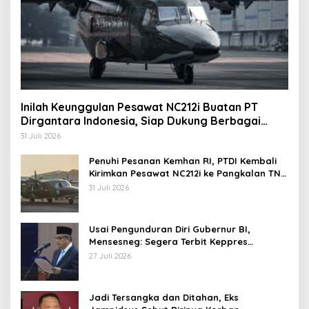
Inilah Keunggulan Pesawat NC212i Buatan PT
Dirgantara Indonesia, Siap Dukung Berbagai
Operasi TNI
31 Juli 2026
Penuhi Pesanan Kemhan RI, PTDI Kembali
Kirimkan Pesawat NC212i ke Pangkalan TNI
AU
31 Juli 2026
Usai Pengunduran Diri Gubernur BI,
Mensesneg: Segera Terbit Keppres
Pemberhentian dengan Hormat
27 Juli 2026
Jadi Tersangka dan Ditahan, Eks