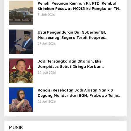
Penuhi Pesanan Kemhan RI, PTDI Kembali
Kirimkan Pesawat NC212i ke Pangkalan TNI
AU
31 Juli 2026
Usai Pengunduran Diri Gubernur BI,
Mensesneg: Segera Terbit Keppres
Pemberhentian dengan Hormat
27 Juli 2026
Jadi Tersangka dan Ditahan, Eks
Jampidsus Sebut Dirinya Korban
Kriminalisasi
25 Juli 2026
Kondisi Kesehatan Jadi Alasan Nanik S
Deyang Mundur dari BGN, Prabowo Tunjuk
Wamentan Sudaryono
22 Juli 2026
MUSIK