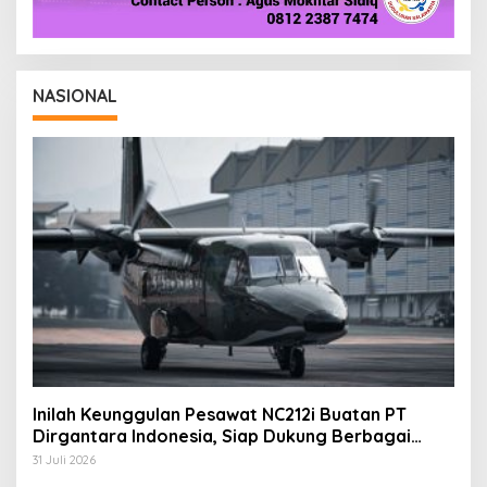
NASIONAL
Inilah Keunggulan Pesawat NC212i Buatan PT
Dirgantara Indonesia, Siap Dukung Berbagai
Operasi TNI
31 Juli 2026