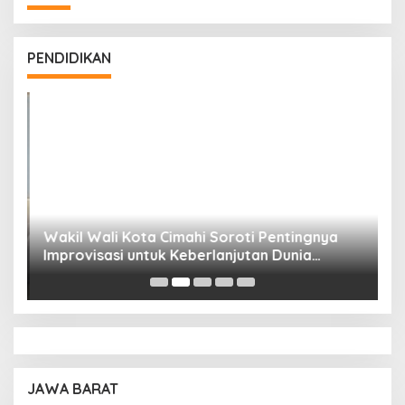
PENDIDIKAN
Wakil Wali Kota Cimahi Soroti Pentingnya
Y
Improvisasi untuk Keberlanjutan Dunia
S
Pendidikan
A
JAWA BARAT