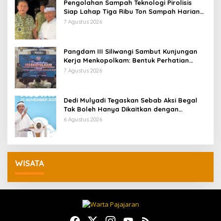
Pengolahan Sampah Teknologi Pirolisis
Siap Lahap Tiga Ribu Ton Sampah Harian
Jawa Barat
7 Agustus 2026
Pangdam III Siliwangi Sambut Kunjungan
Kerja Menkopolkam: Bentuk Perhatian
Pemerintah
7 Agustus 2026
Dedi Mulyadi Tegaskan Sebab Aksi Begal
Tak Boleh Hanya Dikaitkan dengan
Ekonomi
6 Agustus 2026
WISATA