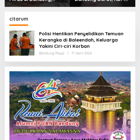
Lebih dari Enam Ribu
Minta Bupati Sanksi
Botol Disita
Tegas: Bila Perlu
Pemberhentian
citarum
Polisi Hentikan Penyelidikan Temuan
Kerangka di Baleendah, Keluarga
Yakini Ciri-ciri Korban
Bandung Raya
|
17 April 2026
O
L
E
H
R
E
D
A
K
S
I