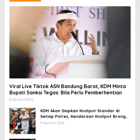
Viral Live Tiktok ASN Bandung Barat, KDM Minta
Bupati Sanksi Tegas: Bila Perlu Pemberhentian
8 Agustus 2026
KDM Akan Siapkan Knalpot Standar di
Setiap Polres, Kendaraan Knalpot Brong
Tertangkap Langsung Ganti
8 Agustus 2026