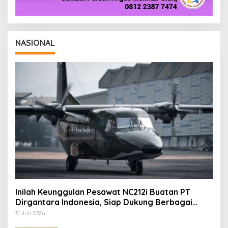
NASIONAL
Inilah Keunggulan Pesawat NC212i Buatan PT
Dirgantara Indonesia, Siap Dukung Berbagai
Operasi TNI
31 Juli 2026