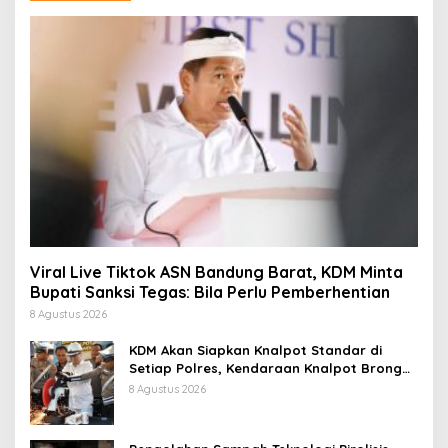
Viral Live Tiktok ASN Bandung Barat, KDM Minta
Bupati Sanksi Tegas: Bila Perlu Pemberhentian
8 Agustus 2026
KDM Akan Siapkan Knalpot Standar di
Setiap Polres, Kendaraan Knalpot Brong
Tertangkap Langsung Ganti
8 Agustus 2026