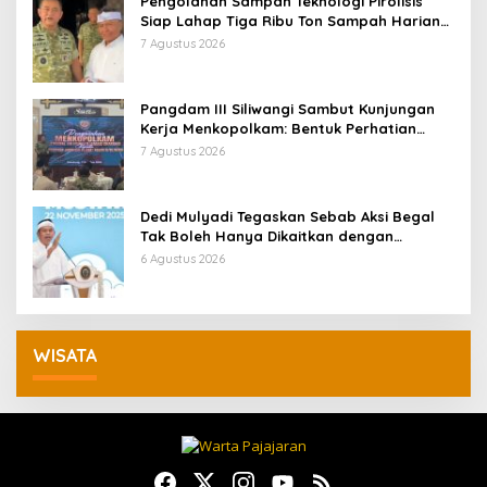
Pengolahan Sampah Teknologi Pirolisis
Siap Lahap Tiga Ribu Ton Sampah Harian
Jawa Barat
7 Agustus 2026
Pangdam III Siliwangi Sambut Kunjungan
Kerja Menkopolkam: Bentuk Perhatian
Pemerintah
7 Agustus 2026
Dedi Mulyadi Tegaskan Sebab Aksi Begal
Tak Boleh Hanya Dikaitkan dengan
Ekonomi
6 Agustus 2026
WISATA