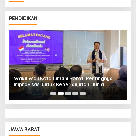
PENDIDIKAN
Wakil Wali Kota Cimahi Soroti Pentingnya
Y
Improvisasi untuk Keberlanjutan Dunia
S
Pendidikan
A
JAWA BARAT