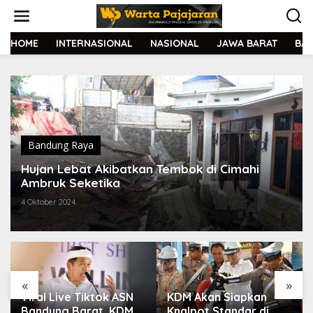
L
e
w
a
HOME
INTERNASIONAL
NASIONAL
JAWA BARAT
BA
t
i
k
e
k
o
n
t
Bandung Raya
e
Hujan Lebat Akibatkan Tembok di Cimahi
n
Ambruk Seketika
4 Oktober 2024
«
»
Viral Live Tiktok ASN
KDM Akan Siapkan
Bandung Barat, KDM
Knalpot Standar di