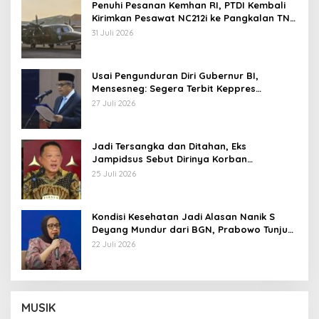
Penuhi Pesanan Kemhan RI, PTDI Kembali
Kirimkan Pesawat NC212i ke Pangkalan TNI
AU
31 Juli 2026
Usai Pengunduran Diri Gubernur BI,
Mensesneg: Segera Terbit Keppres
Pemberhentian dengan Hormat
27 Juli 2026
Jadi Tersangka dan Ditahan, Eks
Jampidsus Sebut Dirinya Korban
Kriminalisasi
25 Juli 2026
Kondisi Kesehatan Jadi Alasan Nanik S
Deyang Mundur dari BGN, Prabowo Tunjuk
Wamentan Sudaryono
22 Juli 2026
MUSIK