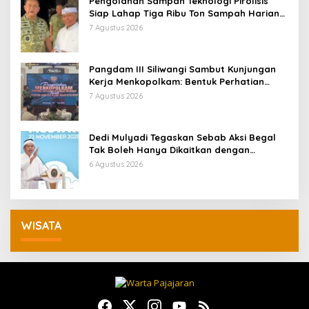
Pengolahan Sampah Teknologi Pirolisis
Siap Lahap Tiga Ribu Ton Sampah Harian
Jawa Barat
7 Agustus 2026
Pangdam III Siliwangi Sambut Kunjungan
Kerja Menkopolkam: Bentuk Perhatian
Pemerintah
7 Agustus 2026
Dedi Mulyadi Tegaskan Sebab Aksi Begal
Tak Boleh Hanya Dikaitkan dengan
Ekonomi
6 Agustus 2026
WISATA