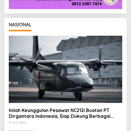
NASIONAL
Inilah Keunggulan Pesawat NC212i Buatan PT
Dirgantara Indonesia, Siap Dukung Berbagai
Operasi TNI
31 Juli 2026