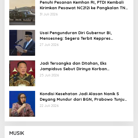
Penuhi Pesanan Kemhan RI, PTDI Kembali
Kirimkan Pesawat NC212i ke Pangkalan TNI
AU
31 Juli 2026
Usai Pengunduran Diri Gubernur BI,
Mensesneg: Segera Terbit Keppres
Pemberhentian dengan Hormat
27 Juli 2026
Jadi Tersangka dan Ditahan, Eks
Jampidsus Sebut Dirinya Korban
Kriminalisasi
25 Juli 2026
Kondisi Kesehatan Jadi Alasan Nanik S
Deyang Mundur dari BGN, Prabowo Tunjuk
Wamentan Sudaryono
22 Juli 2026
MUSIK