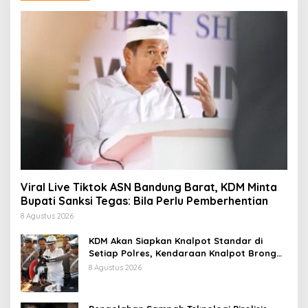
Viral Live Tiktok ASN Bandung Barat, KDM Minta
Bupati Sanksi Tegas: Bila Perlu Pemberhentian
8 Agustus 2026
KDM Akan Siapkan Knalpot Standar di
Setiap Polres, Kendaraan Knalpot Brong
Tertangkap Langsung Ganti
8 Agustus 2026