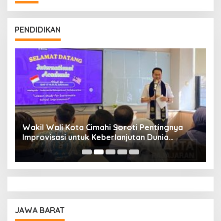
PENDIDIKAN
Wakil Wali Kota Cimahi Soroti Pentingnya
Y
Improvisasi untuk Keberlanjutan Dunia
S
Pendidikan
A
JAWA BARAT