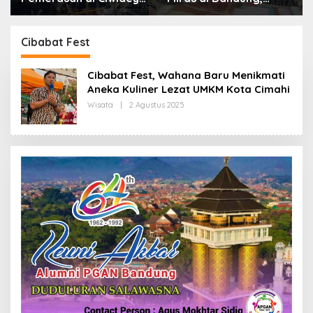
Polisi Tangkap Dua
Lebih dari Enam Ribu
terduga Pelaku
Botol Disita
Cibabat Fest
Cibabat Fest, Wahana Baru Menikmati
Aneka Kuliner Lezat UMKM Kota Cimahi
Wisata
|
2 Agustus 2025
O
L
E
H
R
E
D
A
K
S
I