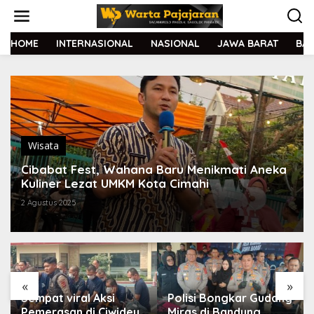
L
e
w
a
HOME
INTERNASIONAL
NASIONAL
JAWA BARAT
BA
t
i
k
e
k
o
n
t
Wisata
e
Cibabat Fest, Wahana Baru Menikmati Aneka
n
Kuliner Lezat UMKM Kota Cimahi
2 Agustus 2025
«
»
Sempat viral Aksi
Polisi Bongkar Gudang
Pemerasan di Ciwidey,
Miras di Bandung,