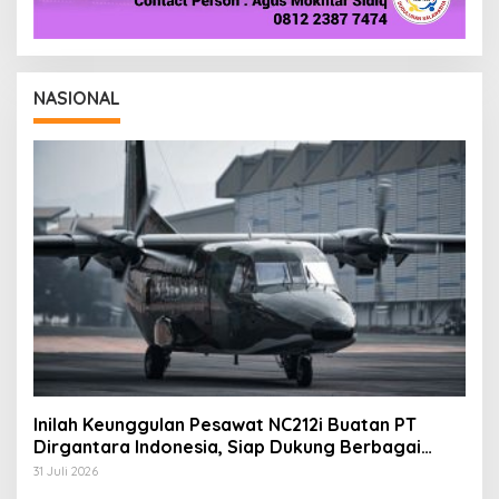
NASIONAL
Inilah Keunggulan Pesawat NC212i Buatan PT
Dirgantara Indonesia, Siap Dukung Berbagai
Operasi TNI
31 Juli 2026