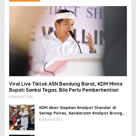
Viral Live Tiktok ASN Bandung Barat, KDM Minta
Bupati Sanksi Tegas: Bila Perlu Pemberhentian
8 Agustus 2026
KDM Akan Siapkan Knalpot Standar di
Setiap Polres, Kendaraan Knalpot Brong
Tertangkap Langsung Ganti
8 Agustus 2026