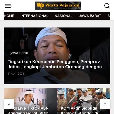
L
e
w
a
HOME
INTERNASIONAL
NASIONAL
JAWA BARAT
BA
t
i
k
e
k
o
n
t
Jawa Barat
e
Tingkatkan Keamanan Pengguna, Pemprov
n
Jabar Lengkapi Jembatan Cirahong dengan
Kamera Pengawas
21 April 2026
«
»
Viral Live Tiktok ASN
KDM Akan Siapkan
Bandung Barat, KDM
Knalpot Standar di