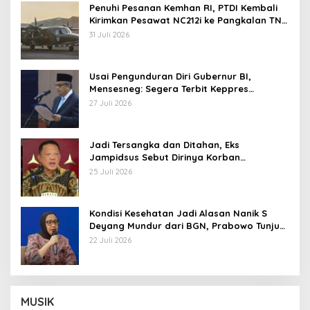
Penuhi Pesanan Kemhan RI, PTDI Kembali
Kirimkan Pesawat NC212i ke Pangkalan TNI
AU
31 Juli 2026
Usai Pengunduran Diri Gubernur BI,
Mensesneg: Segera Terbit Keppres
Pemberhentian dengan Hormat
27 Juli 2026
Jadi Tersangka dan Ditahan, Eks
Jampidsus Sebut Dirinya Korban
Kriminalisasi
25 Juli 2026
Kondisi Kesehatan Jadi Alasan Nanik S
Deyang Mundur dari BGN, Prabowo Tunjuk
Wamentan Sudaryono
22 Juli 2026
MUSIK