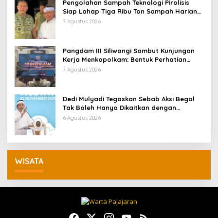
Pengolahan Sampah Teknologi Pirolisis
Siap Lahap Tiga Ribu Ton Sampah Harian
Jawa Barat
7 Agustus 2026
Pangdam III Siliwangi Sambut Kunjungan
Kerja Menkopolkam: Bentuk Perhatian
Pemerintah
7 Agustus 2026
Dedi Mulyadi Tegaskan Sebab Aksi Begal
Tak Boleh Hanya Dikaitkan dengan
Ekonomi
6 Agustus 2026
WISATA