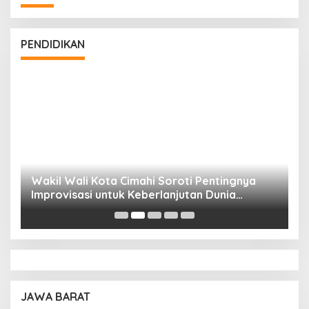
PENDIDIKAN
Wakil Wali Kota Cimahi Soroti Pentingnya
Y
Improvisasi untuk Keberlanjutan Dunia
S
Pendidikan
A
JAWA BARAT