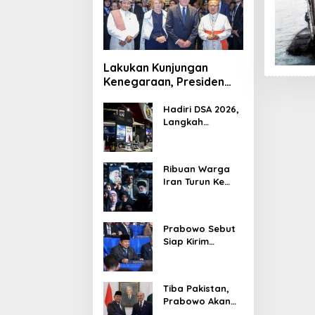
Lakukan Kunjungan
Kenegaraan, Presiden
Jerman Telusuri
Terowongan Siaturahmi
Hadiri DSA 2026,
Langkah
Strategis PTDI
Perkuat Kerja
Sama Bidang
Ribuan Warga
Pertahanan
Iran Turun Ke
dengan
Jalan Serukan
Malaysia
Pembalasan
Wafatnya
Prabowo Sebut
Khamenei
Siap Kirim
Delapan Ribu
Pasukan Dukung
Perdamaian
Tiba Pakistan,
Palestina
Prabowo Akan
Bahas