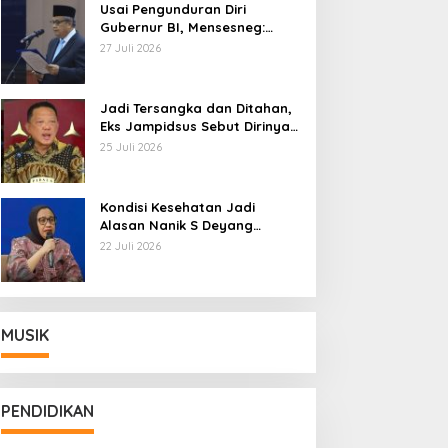
Usai Pengunduran Diri
Gubernur BI, Mensesneg:
Segera Terbit Keppres
27 Juli 2026
Pemberhentian dengan
Hormat
Jadi Tersangka dan Ditahan,
Eks Jampidsus Sebut Dirinya
Korban Kriminalisasi
25 Juli 2026
Kondisi Kesehatan Jadi
Alasan Nanik S Deyang
Mundur dari BGN, Prabowo
22 Juli 2026
Tunjuk Wamentan Sudaryono
MUSIK
PENDIDIKAN