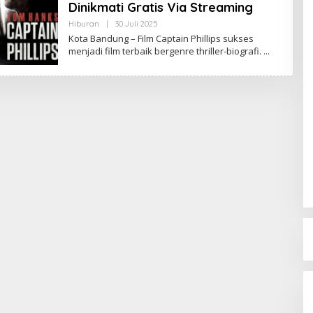
Dinikmati Gratis Via Streaming
Hiburan
|
30 Juli 2025
O
L
Kota Bandung – Film Captain Phillips sukses
E
menjadi film terbaik bergenre thriller-biografi.
H
R
E
D
A
K
S
I