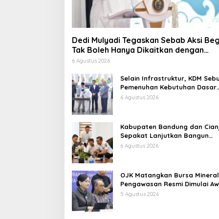
Dedi Mulyadi Tegaskan Sebab Aksi Beg
Tak Boleh Hanya Dikaitkan dengan
Ekonomi
6 Agustus 2026
Selain Infrastruktur, KDM Seb
Pemenuhan Kebutuhan Dasar
Masyarakat Jadi Fokus APBD
6 Agustus 2026
Jabar 2027
Kabupaten Bandung dan Cian
Sepakat Lanjutkan Bangun
konektivitas, Percepat
6 Agustus 2026
Pertumbuhan Ekonomi Daerah
OJK Matangkan Bursa Mineral
Pengawasan Resmi Dimulai Aw
2027
5 Agustus 2026