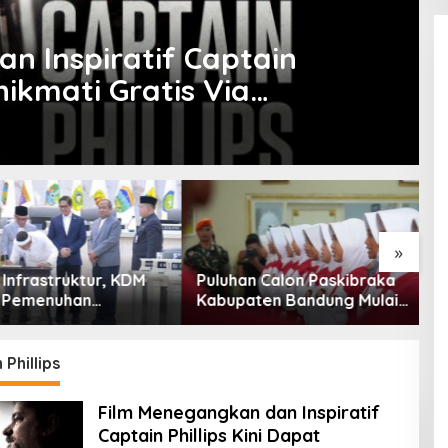
n Inspiratif Captain
inikmati Gratis Via
»
Infrastruktur, KDM
Puluhan Calon Paskibraka
K
Pemenuhan
Kabupaten Bandung Mulai
C
han Dasar
Ikuti Pemusatan Latihan
B
akat Jadi Fokus
P
abar 2027
E
 Phillips
Film Menegangkan dan Inspiratif
Captain Phillips Kini Dapat