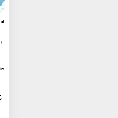
al
ut
jur
,
al