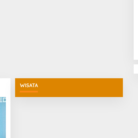
Penguatan Pendidikan Agama dan
Karakter Sekolah Nur Al Rahman
Bikin Sekolah di Malaysia Tertarik
Mempelajarinya
WISATA