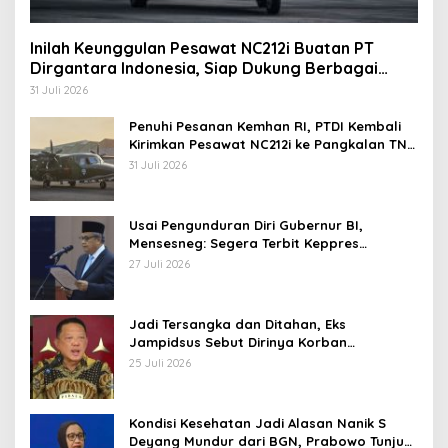
Inilah Keunggulan Pesawat NC212i Buatan PT
Dirgantara Indonesia, Siap Dukung Berbagai
Operasi TNI
31 Juli 2026
Penuhi Pesanan Kemhan RI, PTDI Kembali
Kirimkan Pesawat NC212i ke Pangkalan TNI
AU
31 Juli 2026
Usai Pengunduran Diri Gubernur BI,
Mensesneg: Segera Terbit Keppres
Pemberhentian dengan Hormat
27 Juli 2026
Jadi Tersangka dan Ditahan, Eks
Jampidsus Sebut Dirinya Korban
Kriminalisasi
25 Juli 2026
Kondisi Kesehatan Jadi Alasan Nanik S
Deyang Mundur dari BGN, Prabowo Tunjuk