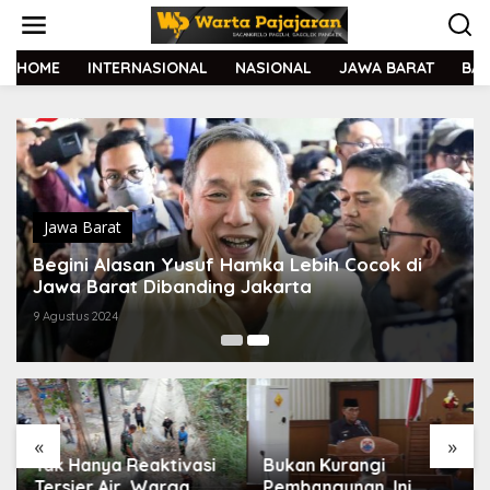
L
e
w
a
HOME
INTERNASIONAL
NASIONAL
JAWA BARAT
BA
t
i
k
e
k
o
n
t
Jawa Barat
e
Begini Alasan Yusuf Hamka Lebih Cocok di
n
Jawa Barat Dibanding Jakarta
9 Agustus 2024
«
»
Tak Hanya Reaktivasi
Bukan Kurangi
Tersier Air, Warga
Pembangunan, Ini