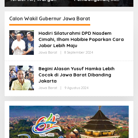
Desa Ciburuy Inginkan
Alasan Pemkot Cimahi
Jalan Alternatif di
Lakukan Pengurangan
Padalarang
Belanja Daerah
Calon Wakil Gubernur Jawa Barat
Hadiri Silaturahmi DPD Nasdem
Cimahi, Ilham Habibie Paparkan Cara
Jabar Lebih Maju
Jawa Barat
|
8 September 2024
O
L
E
H
Begini Alasan Yusuf Hamka Lebih
R
Cocok di Jawa Barat Dibanding
E
D
Jakarta
A
K
Jawa Barat
|
9 Agustus 2024
O
S
L
I
E
H
R
E
D
A
K
S
I