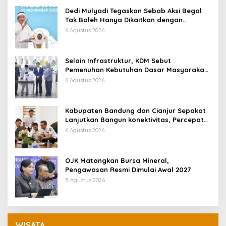
Dedi Mulyadi Tegaskan Sebab Aksi Begal
Tak Boleh Hanya Dikaitkan dengan
Ekonomi
6 Agustus 2026
Selain Infrastruktur, KDM Sebut
Pemenuhan Kebutuhan Dasar Masyarakat
Jadi Fokus APBD Jabar 2027
6 Agustus 2026
Kabupaten Bandung dan Cianjur Sepakat
Lanjutkan Bangun konektivitas, Percepat
Pertumbuhan Ekonomi Daerah
6 Agustus 2026
OJK Matangkan Bursa Mineral,
Pengawasan Resmi Dimulai Awal 2027
5 Agustus 2026
WISATA