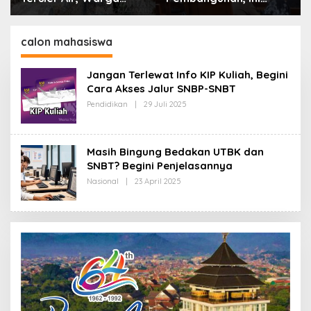
Alasan Pemkot Cimahi
Boleh Hanya Dikaitkan
Lakukan Pengurangan
dengan Ekonomi
Belanja Daerah
calon mahasiswa
Jangan Terlewat Info KIP Kuliah, Begini
Cara Akses Jalur SNBP-SNBT
Pendidikan
|
29 Juli 2025
O
L
E
H
R
Masih Bingung Bedakan UTBK dan
E
D
SNBT? Begini Penjelasannya
A
Nasional
|
23 April 2025
O
K
L
S
E
I
H
R
E
D
A
K
S
I