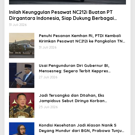
Inilah Keunggulan Pesawat NC212i Buatan PT
Dirgantara Indonesia, Siap Dukung Berbagai
Operasi TNI
31 Juli 2026
Penuhi Pesanan Kemhan RI, PTDI Kembali
Kirimkan Pesawat NC212i ke Pangkalan TNI
AU
31 Juli 2026
Usai Pengunduran Diri Gubernur BI,
Mensesneg: Segera Terbit Keppres
Pemberhentian dengan Hormat
27 Juli 2026
Jadi Tersangka dan Ditahan, Eks
Jampidsus Sebut Dirinya Korban
Kriminalisasi
25 Juli 2026
Kondisi Kesehatan Jadi Alasan Nanik S
Deyang Mundur dari BGN, Prabowo Tunjuk