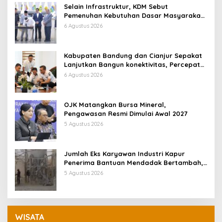
Selain Infrastruktur, KDM Sebut
Pemenuhan Kebutuhan Dasar Masyarakat
Jadi Fokus APBD Jabar 2027
6 Agustus 2026
Kabupaten Bandung dan Cianjur Sepakat
Lanjutkan Bangun konektivitas, Percepat
Pertumbuhan Ekonomi Daerah
6 Agustus 2026
OJK Matangkan Bursa Mineral,
Pengawasan Resmi Dimulai Awal 2027
5 Agustus 2026
Jumlah Eks Karyawan Industri Kapur
Penerima Bantuan Mendadak Bertambah,
KDM: Kita Identifikasi
5 Agustus 2026
WISATA