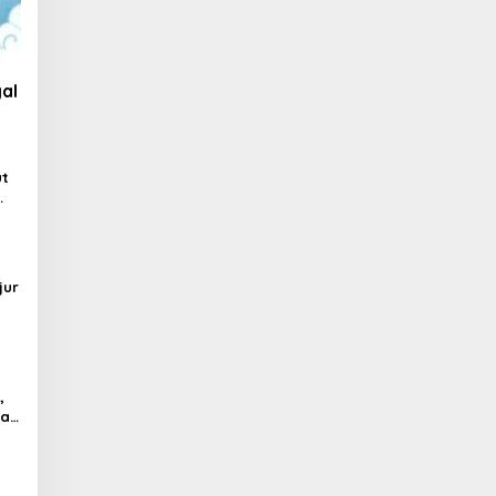
al
ut
jur
,
al