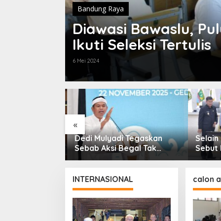
Bandung Raya
Diawasi Bawaslu, Pu
Ikuti Seleksi Tertulis
6 Mei 2024
«
gi
Dedi Mulyadi Tegaskan
Selain 
, Ini Alasan
Sebab Aksi Begal Tak
Sebut 
hi Lakukan
Boleh Hanya Dikaitkan
Kebutu
 Belanja
dengan Ekonomi
Masyar
APBD J
INTERNASIONAL
calon 