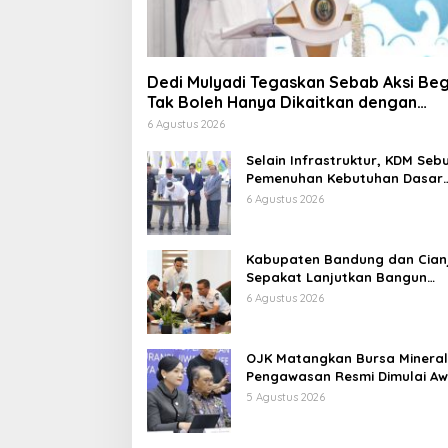
Dedi Mulyadi Tegaskan Sebab Aksi Beg
Tak Boleh Hanya Dikaitkan dengan
Ekonomi
6 Agustus 2026
Selain Infrastruktur, KDM Seb
Pemenuhan Kebutuhan Dasar
Masyarakat Jadi Fokus APBD
6 Agustus 2026
Jabar 2027
Kabupaten Bandung dan Cian
Sepakat Lanjutkan Bangun
konektivitas, Percepat
6 Agustus 2026
Pertumbuhan Ekonomi Daerah
OJK Matangkan Bursa Mineral
Pengawasan Resmi Dimulai Aw
2027
5 Agustus 2026