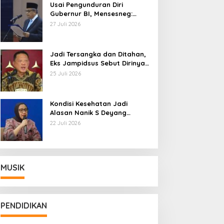
Usai Pengunduran Diri
Gubernur BI, Mensesneg:
Segera Terbit Keppres
27 Juli 2026
Pemberhentian dengan
Hormat
Jadi Tersangka dan Ditahan,
Eks Jampidsus Sebut Dirinya
Korban Kriminalisasi
25 Juli 2026
Kondisi Kesehatan Jadi
Alasan Nanik S Deyang
Mundur dari BGN, Prabowo
22 Juli 2026
Tunjuk Wamentan Sudaryono
MUSIK
PENDIDIKAN