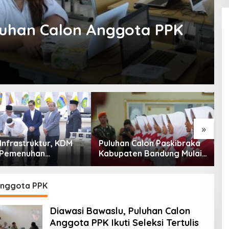
luhan Calon Anggota PPK
»
Infrastruktur, KDM
Puluhan Calon Paskibraka
K
Pemenuhan
Kabupaten Bandung Mulai
C
han Dasar
Ikuti Pemusatan Latihan
B
akat Jadi Fokus
P
abar 2027
E
anggota PPK
Diawasi Bawaslu, Puluhan Calon
Anggota PPK Ikuti Seleksi Tertulis