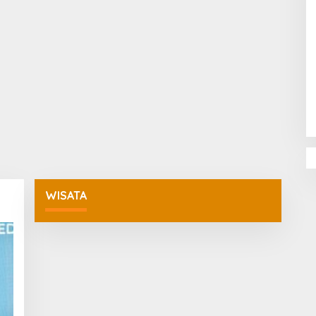
Penguatan Pendidikan Agama dan
Karakter Sekolah Nur Al Rahman
Bikin Sekolah di Malaysia Tertarik
Mempelajarinya
WISATA