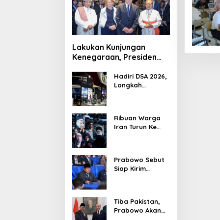
Lakukan Kunjungan
Kenegaraan, Presiden
Jerman Telusuri
Terowongan Siaturahmi
Hadiri DSA 2026,
Langkah
Strategis PTDI
Perkuat Kerja
Sama Bidang
Ribuan Warga
Pertahanan
Iran Turun Ke
dengan
Jalan Serukan
Malaysia
Pembalasan
Wafatnya
Prabowo Sebut
Khamenei
Siap Kirim
Delapan Ribu
Pasukan Dukung
Perdamaian
Tiba Pakistan,
Palestina
Prabowo Akan
Bahas