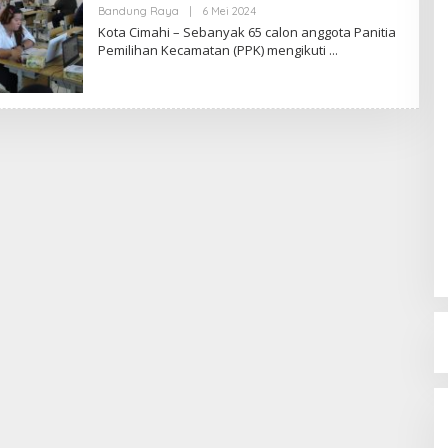
Bandung Raya
|
6 Mei 2024
O
L
Kota Cimahi – Sebanyak 65 calon anggota Panitia
E
Pemilihan Kecamatan (PPK) mengikuti
H
R
E
D
A
K
S
I