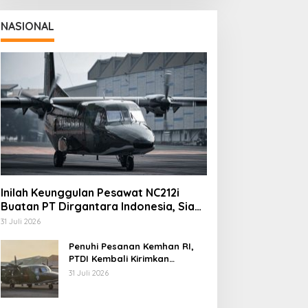
NASIONAL
Inilah Keunggulan Pesawat NC212i
aznas Kota Cimahi Cari
Kapolres Cimahi: Media
Buatan PT Dirgantara Indonesia, Siap
impinan Baru, 22 Orang
Jadi Mitra Strategis
Dukung Berbagai Operasi TNI
uti Seleksi
Bangun Kepercayaan
31 Juli 2026
Publik
Penuhi Pesanan Kemhan RI,
PTDI Kembali Kirimkan
Pesawat NC212i ke Pangkalan
31 Juli 2026
TNI AU