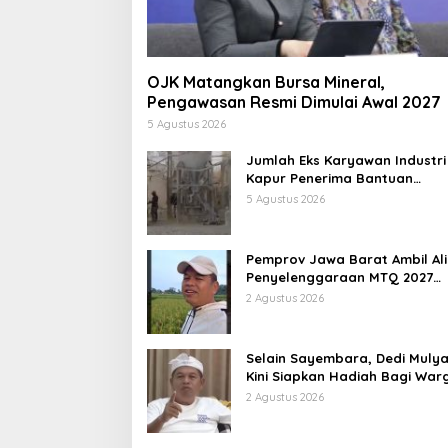
OJK Matangkan Bursa Mineral,
Pengawasan Resmi Dimulai Awal 2027
5 Agustus 2026
Jumlah Eks Karyawan Industri
Kapur Penerima Bantuan
Mendadak Bertambah, KDM: K
5 Agustus 2026
Identifikasi
Pemprov Jawa Barat Ambil Ali
Penyelenggaraan MTQ 2027
Pasca Garut Mundur Jadi Tua
2 Agustus 2026
Rumah
Selain Sayembara, Dedi Mulya
Kini Siapkan Hadiah Bagi War
Sebarkan Lokasi Penjualan
2 Agustus 2026
Narkotika