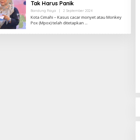
Tak Harus Panik
Bandung Raya
|
2 September 2024
O
L
Kota Cimahi – Kasus cacar monyet atau Monkey
E
Pox (Mpox) telah ditetapkan
H
R
E
D
A
K
S
I