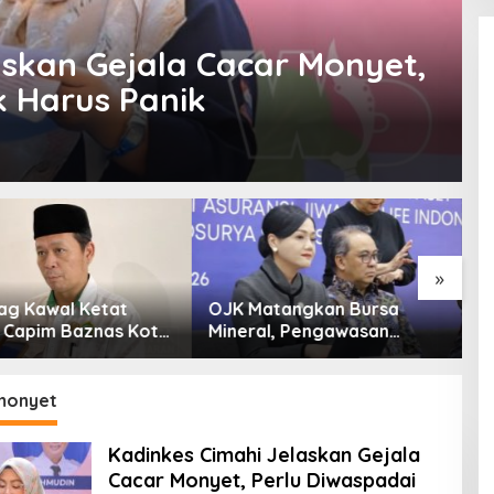
askan Gejala Cacar Monyet,
k Harus Panik
»
tangkan Bursa
Jumlah Eks Karyawan
B
l, Pengawasan
Industri Kapur Penerima
P
Dimulai Awal 2027
Bantuan Mendadak
Ik
Bertambah, KDM: Kita
Identifikasi
monyet
Kadinkes Cimahi Jelaskan Gejala
Cacar Monyet, Perlu Diwaspadai