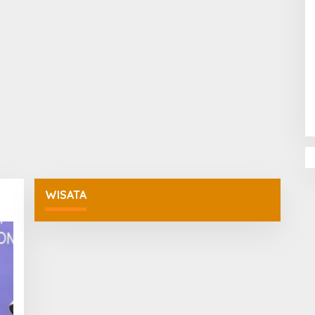
Penguatan Pendidikan Agama dan
Karakter Sekolah Nur Al Rahman
Bikin Sekolah di Malaysia Tertarik
Mempelajarinya
WISATA