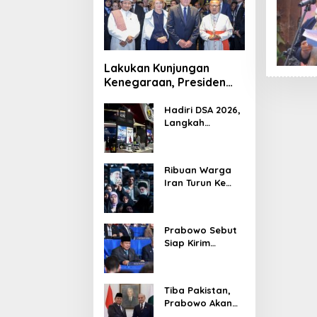
Lakukan Kunjungan
Kenegaraan, Presiden
Jerman Telusuri
Terowongan Siaturahmi
Hadiri DSA 2026,
Langkah
Strategis PTDI
Perkuat Kerja
Sama Bidang
Ribuan Warga
Pertahanan
Iran Turun Ke
dengan
Jalan Serukan
Malaysia
Pembalasan
Wafatnya
Prabowo Sebut
Khamenei
Siap Kirim
Delapan Ribu
Pasukan Dukung
Perdamaian
Tiba Pakistan,
Palestina
Prabowo Akan
Bahas