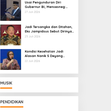
Usai Pengunduran Diri
Gubernur BI, Mensesneg:
Segera Terbit Keppres
27 Juli 2026
Pemberhentian dengan
Hormat
Jadi Tersangka dan Ditahan,
Eks Jampidsus Sebut Dirinya
Korban Kriminalisasi
25 Juli 2026
Kondisi Kesehatan Jadi
Alasan Nanik S Deyang
Mundur dari BGN, Prabowo
22 Juli 2026
Tunjuk Wamentan Sudaryono
MUSIK
PENDIDIKAN